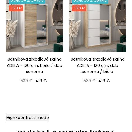
DOPRAVA ZADARMO
DOPRAVA ZADARMO
-120 €
-120 €
‹
›
Šatníková zrkadlová skriňa
Šatníková zrkadlová skriňa
ADELA - 120 cm, biela / dub
ADELA - 120 cm, dub
sonoma
sonoma / biela
Bežná cena
Cena
Bežná cena
Cena
539 €
419 €
539 €
419 €
High-contrast mode