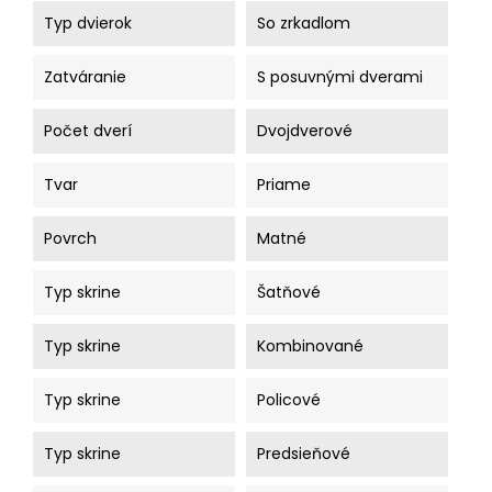
Typ dvierok
So zrkadlom
Zatváranie
S posuvnými dverami
Počet dverí
Dvojdverové
Tvar
Priame
Povrch
Matné
Typ skrine
Šatňové
Typ skrine
Kombinované
Typ skrine
Policové
Typ skrine
Predsieňové