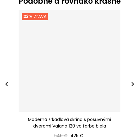
Podobné a rovnako krásne
23%
ZĽAVA
 /
Moderná zrkadlová skriňa s posuvnými
dverami Vaiana 120 vo farbe biela
Bežná cena
Cena
549 €
425 €