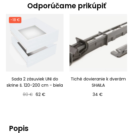
Odporúčame prikúpiť
-18 €
Sada 2 zásuviek UNI do
Tiché dovieranie k dverám
skrine š. 120-200 cm - biela
SHAILA
Bežná cena
Cena
Cena
80 €
62 €
34 €
Popis