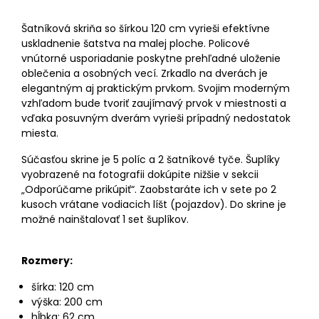
Šatníková skriňa so šírkou 120 cm vyrieši efektívne
uskladnenie šatstva na malej ploche. Policové
vnútorné usporiadanie poskytne prehľadné uloženie
oblečenia a osobných vecí. Zrkadlo na dverách je
elegantným aj praktickým prvkom. Svojim moderným
vzhľadom bude tvoriť zaujímavý prvok v miestnosti a
vďaka posuvným dverám vyrieši prípadný nedostatok
miesta.
Súčasťou skrine je 5 políc a 2 šatníkové tyče. Šuplíky
vyobrazené na fotografii dokúpite nižšie v sekcii
„Odporúčame prikúpiť“. Zaobstaráte ich v sete po 2
kusoch vrátane vodiacich líšt (pojazdov). Do skrine je
možné nainštalovať 1 set šuplíkov.
Rozmery:
šírka: 120 cm
výška: 200 cm
hĺbka: 62 cm