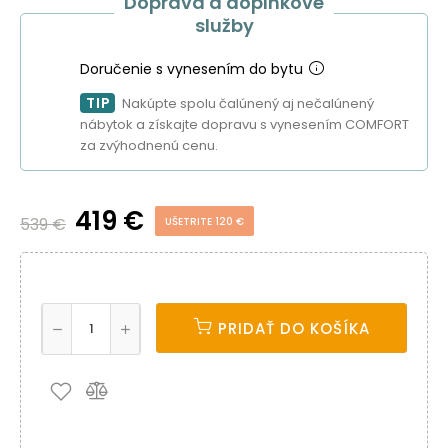
Doprava a doplnkové
služby
Doručenie s vynesením do bytu
TIP
Nakúpte spolu čalúnený aj nečalúnený
nábytok a získajte dopravu s vynesením COMFORT
za zvýhodnenú cenu.
419 €
539 €
UŠETRITE 120 €
PRIDAŤ DO KOŠÍKA