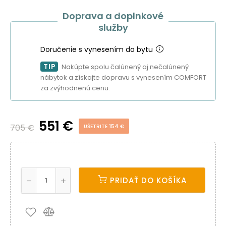
Doprava a doplnkové
služby
Doručenie s vynesením do bytu
TIP
Nakúpte spolu čalúnený aj nečalúnený
nábytok a získajte dopravu s vynesením COMFORT
za zvýhodnenú cenu.
551 €
705 €
UŠETRITE 154 €
PRIDAŤ DO KOŠÍKA