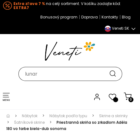
Extra zľava 7 %
na celý sortiment. V košíku zadajte kód:
EXTRA7
|
|
|
Bonusový program
Doprava
Kontakty
Blog
Veneti SK
Toggle navigation
0
Nábytok
Nábytok podľa typu
Skrine a skrinky
Šatníkové skrine
Priestranná skriňa so zrkadlom Adéla
180 vo farbe biela-dub sonoma