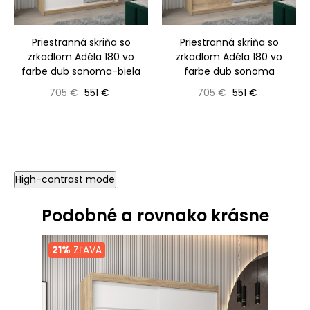
‹
›
Priestranná skriňa so
Priestranná skriňa so
zrkadlom Adéla 180 vo
zrkadlom Adéla 180 vo
farbe dub sonoma-biela
farbe dub sonoma
Bežná cena
Cena
Bežná cena
Cena
705 €
551 €
705 €
551 €
High-contrast mode
Podobné a rovnako krásne
21%
ZĽAVA