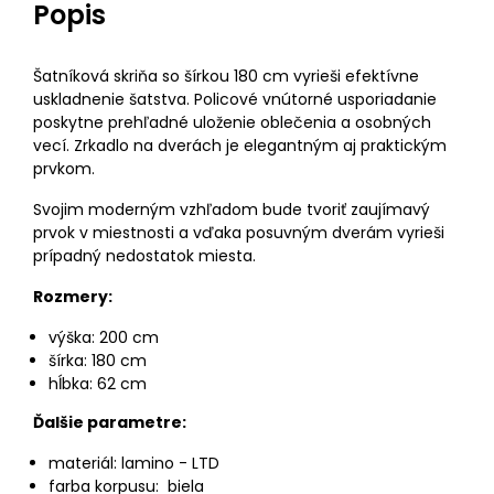
Popis
Šatníková skriňa so šírkou 180 cm vyrieši efektívne
uskladnenie šatstva. Policové vnútorné usporiadanie
poskytne prehľadné uloženie oblečenia a osobných
vecí. Zrkadlo na dverách je elegantným aj praktickým
prvkom.
Svojim moderným vzhľadom bude tvoriť zaujímavý
prvok v miestnosti a vďaka posuvným dverám vyrieši
prípadný nedostatok miesta.
Rozmery:
výška: 200 cm
šírka: 180 cm
hĺbka: 62 cm
Ďalšie parametre:
materiál: lamino - LTD
farba korpusu: biela