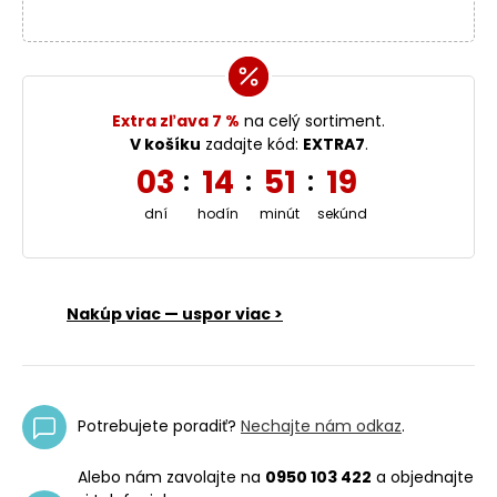
Extra zľava 7 %
na celý sortiment.
V košíku
zadajte kód:
EXTRA7
.
03
14
51
18
:
:
:
dní
hodín
minút
sekúnd
Nakúp viac — uspor viac >
Potrebujete poradiť?
Nechajte nám odkaz
.
Alebo nám zavolajte na
0950 103 422
a objednajte