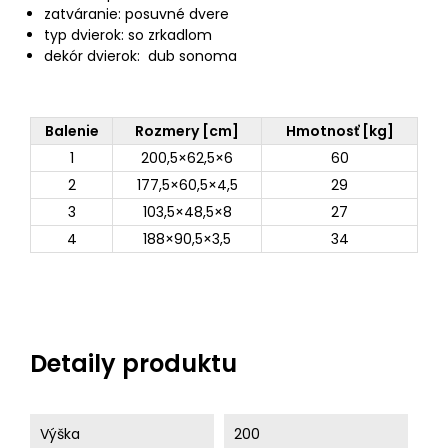
zatváranie: posuvné dvere
typ dvierok: so zrkadlom
dekór dvierok: dub sonoma
Balenie
Rozmery [cm]
Hmotnosť [kg]
1
200,5×62,5×6
60
2
177,5×60,5×4,5
29
3
103,5×48,5×8
27
4
188×90,5×3,5
34
Detaily produktu
Výška
200