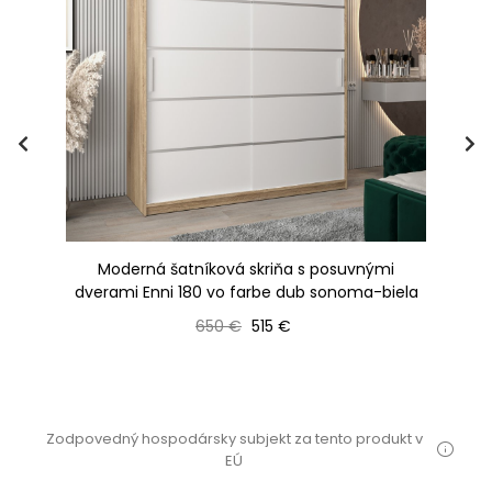
a
Moderná šatníková skriňa s posuvnými
b
dverami Enni 180 vo farbe dub sonoma-biela
Bežná cena
Cena
650 €
515 €
Zodpovedný hospodársky subjekt za tento produkt v
EÚ