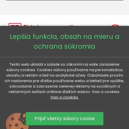
Lepšia funkcia, obsah na mieru a
ochrana súkromia
Copyright © 2026 - Veneti™
Tento web ukladá v súlade so zákonmi na vaše zariadenie
Veneti SK
súbory cookies. Cookies súbory používame na personalizáciu
obsahu a reklám a tiež na analytické účely. Odsúhlaste prosím
ich nastavenia pre ďalšie používanie webu a taktiež pre využitie,
Veneti CZ
odovzdanie a zobrazenie cielenej reklamy na sociálnych a
reklamných sieťach vrátane ďalších webov. Viac o cookies.
Viac o cookies.
Veneti DE
Veneti HU
Prijať všetky súbory cookie