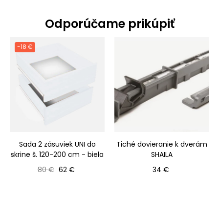
Odporúčame prikúpiť
-18 €
Sada 2 zásuviek UNI do
Tiché dovieranie k dverám
skrine š. 120-200 cm - biela
SHAILA
Bežná cena
Cena
Cena
80 €
62 €
34 €