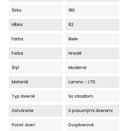
Šírka
180
Hĺbka
62
Farba
Biele
Farba
Hnedé
Štýl
Moderné
Materiál
Lamino - LTD
Typ dvierok
So zrkadlom
Zatváranie
S posuvnými dverami
Počet dverí
Dvojdverové