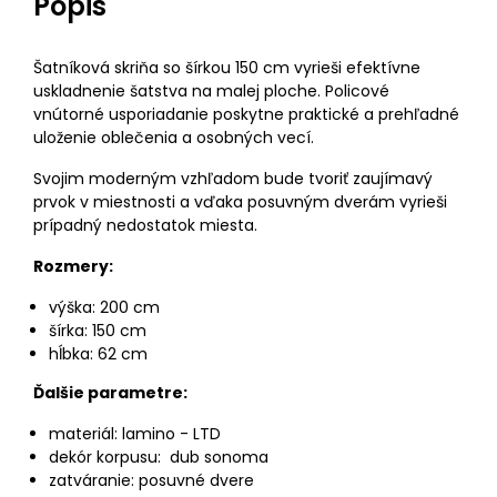
Popis
Šatníková skriňa so šírkou 150 cm vyrieši efektívne
uskladnenie šatstva na malej ploche. Policové
vnútorné usporiadanie poskytne praktické a prehľadné
uloženie oblečenia a osobných vecí.
Svojim moderným vzhľadom bude tvoriť zaujímavý
prvok v miestnosti a vďaka posuvným dverám vyrieši
prípadný nedostatok miesta.
Rozmery:
výška: 200 cm
šírka: 150 cm
hĺbka: 62 cm
Ďalšie parametre:
materiál: lamino - LTD
dekór korpusu: dub sonoma
zatváranie: posuvné dvere