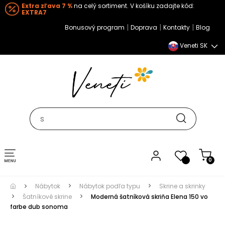
Extra zľava 7 %
na celý sortiment. V košíku zadajte kód:
EXTRA7
|
|
|
Bonusový program
Doprava
Kontakty
Blog
Veneti SK
Toggle navigation
0
Nábytok
Nábytok podľa typu
Skrine a skrinky
Šatníkové skrine
Moderná šatníková skriňa Elena 150 vo
farbe dub sonoma