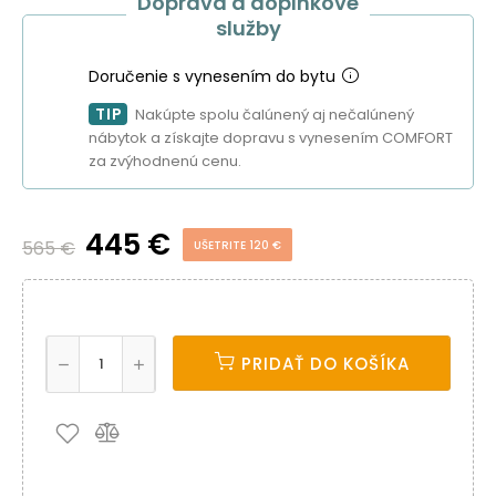
Doprava a doplnkové
služby
Doručenie s vynesením do bytu
TIP
Nakúpte spolu čalúnený aj nečalúnený
nábytok a získajte dopravu s vynesením COMFORT
za zvýhodnenú cenu.
445 €
565 €
UŠETRITE 120 €
PRIDAŤ DO KOŠÍKA