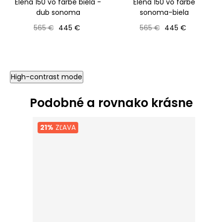
Elena 150 vo farbe biela -
Elena 150 vo farbe
dub sonoma
sonoma-biela
Bežná cena
Cena
Bežná cena
Cena
565 €
445 €
565 €
445 €
High-contrast mode
Podobné a rovnako krásne
21%
ZĽAVA