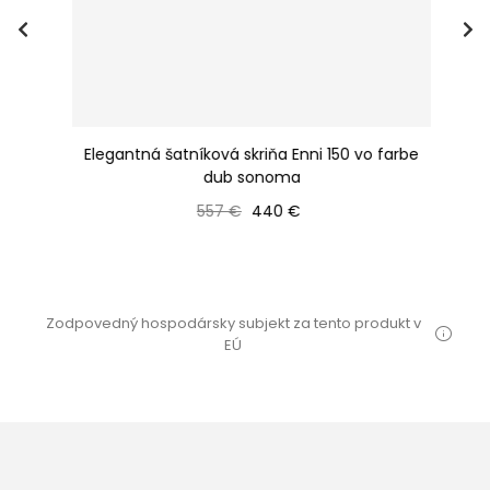
be
Elegantná šatníková skriňa Enni 150 vo farbe
E
dub sonoma
Bežná cena
Cena
557 €
440 €
Zodpovedný hospodársky subjekt za tento produkt v
EÚ