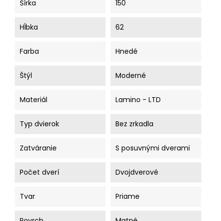
Šírka
150
Hĺbka
62
Farba
Hnedé
Štýl
Moderné
Materiál
Lamino - LTD
Typ dvierok
Bez zrkadla
Zatváranie
S posuvnými dverami
Počet dverí
Dvojdverové
Tvar
Priame
Povrch
Matné