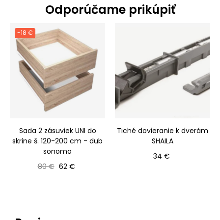
Odporúčame prikúpiť
-18 €
Sada 2 zásuviek UNI do
Tiché dovieranie k dverám
skrine š. 120-200 cm - dub
SHAILA
sonoma
Cena
34 €
Bežná cena
Cena
80 €
62 €