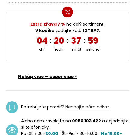
Extra zľava 7 %
na celý sortiment.
V košíku
zadajte kód:
EXTRA7
.
04
20
37
59
:
:
:
dní
hodín
minút
sekúnd
Nakúp viac — uspor viac >
Potrebujete poradiť?
Nechajte nám odkaz
.
Alebo nám zavolajte na
0950 103 422
a objednajte
si telefonicky.
Po-St 7:30-
20:00
|
Št–Pia 7:30-16:00
|
Ne 16:00-