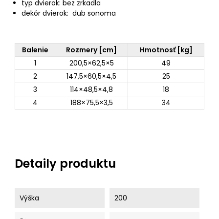
typ dvierok: bez zrkadla
dekór dvierok: dub sonoma
Balenie
Rozmery [cm]
Hmotnosť [kg]
1
200,5×62,5×5
49
2
147,5×60,5×4,5
25
3
114×48,5×4,8
18
4
188×75,5×3,5
34
Detaily produktu
Výška
200