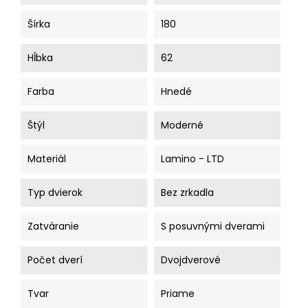
Šírka
180
Hĺbka
62
Farba
Hnedé
Štýl
Moderné
Materiál
Lamino - LTD
Typ dvierok
Bez zrkadla
Zatváranie
S posuvnými dverami
Počet dverí
Dvojdverové
Tvar
Priame