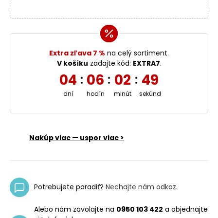
Extra zľava 7 %
na celý sortiment.
V košíku
zadajte kód:
EXTRA7
.
04
06
02
48
:
:
:
dní
hodín
minút
sekúnd
Nakúp viac — uspor viac >
Potrebujete poradiť?
Nechajte nám odkaz
.
Alebo nám zavolajte na
0950 103 422
a objednajte