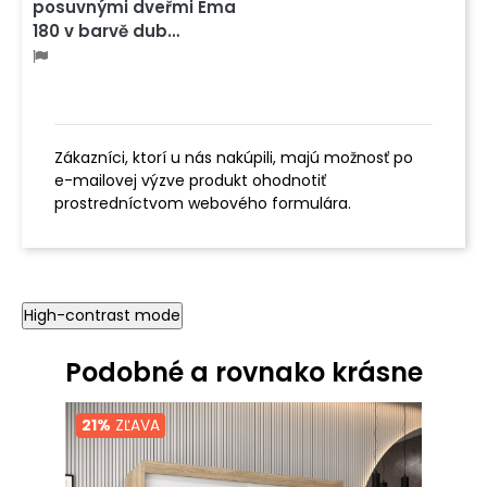
posuvnými dveřmi Ema
180 v barvě dub…
Zákazníci, ktorí u nás nakúpili, majú možnosť po
e-mailovej výzve produkt ohodnotiť
prostredníctvom webového formulára.
High-contrast mode
Podobné a rovnako krásne
21%
ZĽAVA