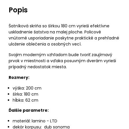
Popis
Šatníková skriňa so šírkou 180 cm vyrieši efektívne
uskladnenie šatstva na malej ploche. Policové
vnútorné usporiadanie poskytne praktické a prehľadné
uloženie oblečenia a osobných vecí.
Svojim moderným vzhľadom bude tvoriť zaujímavý
prvok v miestnosti a vďaka posuvným dverám vyrieši
prípadný nedostatok miesta.
Rozmery:
výška: 200 cm
šírka: 180 cm
hĺbka: 62 cm
Ďalšie parametre:
materiál: lamino - LTD
dekór korpusu: dub sonoma