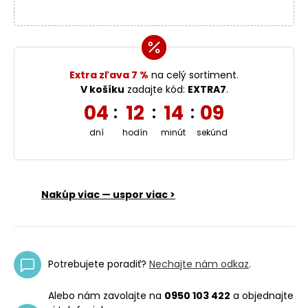
Extra zľava 7 %
na celý sortiment.
V košíku
zadajte kód:
EXTRA7
.
04
12
14
08
:
:
:
dní
hodín
minút
sekúnd
Nakúp viac — uspor viac >
Potrebujete poradiť?
Nechajte nám odkaz
.
Alebo nám zavolajte na
0950 103 422
a objednajte