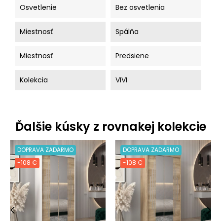
Osvetlenie
Bez osvetlenia
Miestnosť
Spálňa
Miestnosť
Predsiene
Kolekcia
VIVI
Ďalšie kúsky z rovnakej kolekcie
DOPRAVA ZADARMO
DOPRAVA ZADARMO
-108 €
-108 €