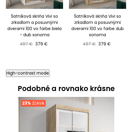
‹
›
Šatníková skriňa Vivi so
Šatníková skriňa Vivi so
zrkadlom a posuvnými
zrkadlom a posuvnými
dverami 100 vo farbe biela
dverami 100 vo farbe dub
- dub sonoma
sonoma
Bežná cena
Cena
Bežná cena
Cena
487 €
379 €
487 €
379 €
High-contrast mode
Podobné a rovnako krásne
23%
ZĽAVA