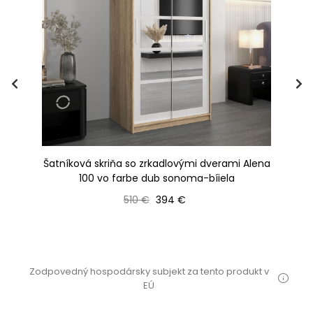
Šatníková skriňa so zrkadlovými dverami Alena
a-
100 vo farbe dub sonoma-bíiela
dv
Bežná cena
Cena
510 €
394 €
Zodpovedný hospodársky subjekt za tento produkt v
EÚ