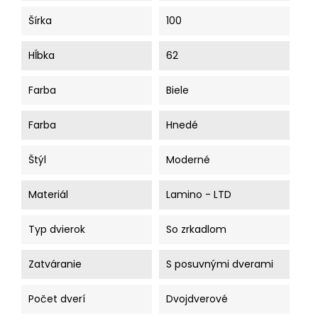
Šírka
100
Hĺbka
62
Farba
Biele
Farba
Hnedé
Štýl
Moderné
Materiál
Lamino - LTD
Typ dvierok
So zrkadlom
Zatváranie
S posuvnými dverami
Počet dverí
Dvojdverové