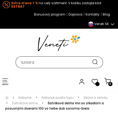
Extra zľava 7 %
na celý sortiment. V košíku zadajte kód:
EXTRA7
|
|
|
Bonusový program
Doprava
Kontakty
Blog
Veneti SK
Toggle navigation
0
Nábytok
Nábytok podľa typu
Skrine a skrinky
Šatníkové skrine
Šatníková skriňa Vivi so zrkadlom a
posuvnými dverami 100 vo farbe dub sonoma-biela