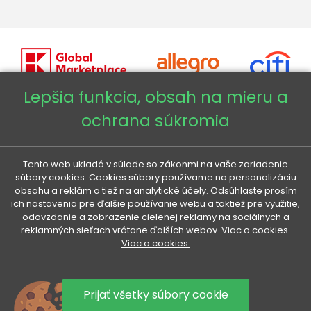
Lepšia funkcia, obsah na mieru a
ochrana súkromia
Copyright © 2026 - Veneti™
Veneti SK
Tento web ukladá v súlade so zákonmi na vaše zariadenie
súbory cookies. Cookies súbory používame na personalizáciu
obsahu a reklám a tiež na analytické účely. Odsúhlaste prosím
Veneti CZ
ich nastavenia pre ďalšie používanie webu a taktiež pre využitie,
odovzdanie a zobrazenie cielenej reklamy na sociálnych a
reklamných sieťach vrátane ďalších webov. Viac o cookies.
Veneti DE
Viac o cookies.
Veneti HU
Prijať všetky súbory cookie