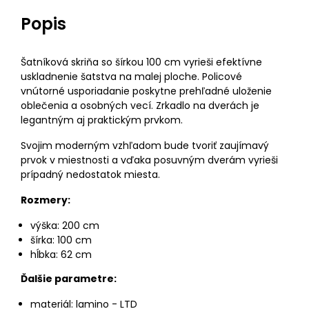
Popis
Šatníková skriňa so šírkou 100 cm vyrieši efektívne
uskladnenie šatstva na malej ploche. Policové
vnútorné usporiadanie poskytne prehľadné uloženie
oblečenia a osobných vecí. Zrkadlo na dverách je
legantným aj praktickým prvkom.
Svojim moderným vzhľadom bude tvoriť zaujímavý
prvok v miestnosti a vďaka posuvným dverám vyrieši
prípadný nedostatok miesta.
Rozmery:
výška: 200 cm
šírka: 100 cm
hĺbka: 62 cm
Ďalšie parametre:
materiál: lamino - LTD