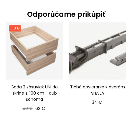
Odporúčame prikúpiť
-18 €
Sada 2 zásuviek UNI do
Tiché dovieranie k dverám
skrine š. 100 cm - dub
SHAILA
sonoma
Cena
34 €
Bežná cena
Cena
80 €
62 €