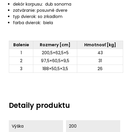
dekór korpusu: dub sonoma
zatváranie: posuvné dvere
typ dvierok: so zrkadlom
farba dvierok: biela
Balenie
Rozmery [cm]
Hmotnosť [kg]
1
200,5×62,5×5
43
2
97,5×60,5×9,5
31
3
188×50,5×3,5
26
Detaily produktu
Výška
200