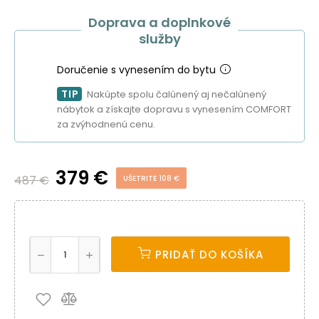
Doprava a doplnkové
služby
Doručenie s vynesením do bytu
TIP
Nakúpte spolu čalúnený aj nečalúnený
nábytok a získajte dopravu s vynesením COMFORT
za zvýhodnenú cenu.
379 €
487 €
UŠETRITE 108 €
PRIDAŤ DO KOŠÍKA