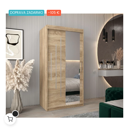
DOPRAVA ZADARMO
-105 €
Lepšia funkcia, obsah na mieru a
ochrana súkromia
Tento web ukladá v súlade so zákonmi na vaše zariadenie
súbory cookies. Cookies súbory používame na personalizáciu
obsahu a reklám a tiež na analytické účely. Odsúhlaste prosím
ich nastavenia pre ďalšie používanie webu a taktiež pre využitie,
odovzdanie a zobrazenie cielenej reklamy na sociálnych a
reklamných sieťach vrátane ďalších webov. Viac o cookies.
Viac o cookies.
Prijať všetky súbory cookie
Odmítnout vše
|
Nastavenia súborov cookie