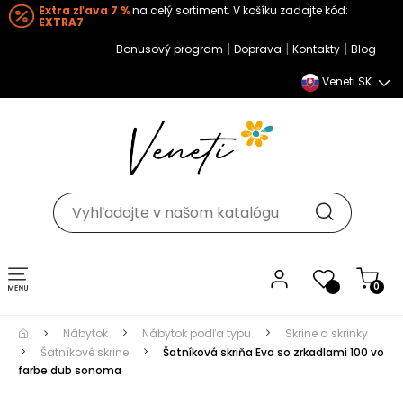
Extra zľava 7 %
na celý sortiment. V košíku zadajte kód:
EXTRA7
|
|
|
Bonusový program
Doprava
Kontakty
Blog
Veneti SK
Toggle navigation
0
Nábytok
Nábytok podľa typu
Skrine a skrinky
Šatníkové skrine
Šatníková skriňa Eva so zrkadlami 100 vo
farbe dub sonoma