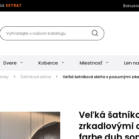
kód:
EXTRA7
Bonuso
Dvere
Koberce
Miestnosť
Len na
rinky
Šatníkové skrine
Veľká šatníková skriňa s posuvnými zrk
Veľká šatník
zrkadlovými d
farbe dub s