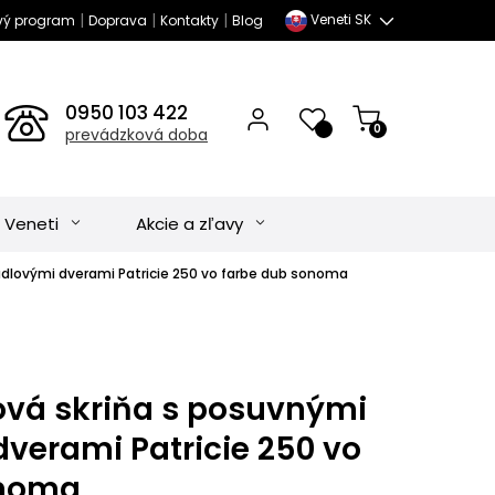
|
|
|
Veneti SK
vý program
Doprava
Kontakty
Blog
0950 103 422
0
prevádzková doba
 Veneti
Akcie a zľavy
adlovými dverami Patricie 250 vo farbe dub sonoma
ová skriňa s posuvnými
verami Patricie 250 vo
onoma