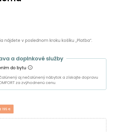
 nájdete v poslednom kroku košíku „Platba“.
ava a doplnkové služby
ením do bytu
čalúnený aj nečalúnený nábytok a získajte dopravu
OMFORT za zvýhodnenú cenu.
úkromia
E 195 €
ám a tiež na analytické účely. Odsúhlaste prosím ich nastavenia
ach vrátane ďalších webov. Viac o cookies.
Viac o cookies.