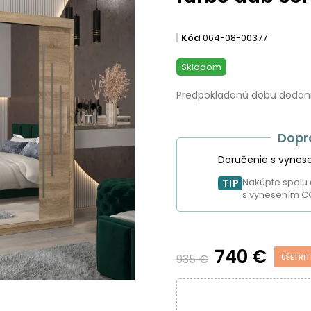
Kód
064-08-00377
Skladom
Predpokladanú dobu dodania
Dopr
Doručenie s vynes
Nakúpte spolu 
TIP
s vynesením C
 funkcia, obsah na mieru a ochrana s
740 €
935 €
UŠETRIT
 cookies. Cookies súbory používame na personalizáciu obsahu a rekl
danie a zobrazenie cielenej reklamy na sociálnych a reklamných sieť