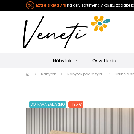
Extra zľava 7 %
na celý sortiment. V košíku zadajte 
Nábytok
Osvetlenie
Nábytok
Nábytok podľa typu
Skrine a sk
DOPRAVA ZADARMO
-195 €