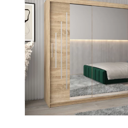
Lepšia
Tento web ukladá v súlade so zákonmi na vaše zariadenie súbory
pre ďalšie používanie webu a taktiež pre využitie, odovz