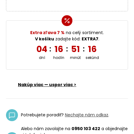
Extra zľava 7 %
na celý sortiment.
V košíku
zadajte kód:
EXTRA7
.
04
16
51
16
:
:
:
dní
hodín
minút
sekúnd
Nakúp viac — uspor viac >
Potrebujete poradiť?
Nechajte nám odkaz
.
Alebo nám zavolajte na
0950 103 422
a objednajte