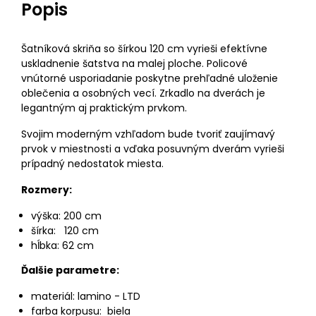
Popis
Šatníková skriňa so šírkou 120 cm vyrieši efektívne
uskladnenie šatstva na malej ploche. Policové
vnútorné usporiadanie poskytne prehľadné uloženie
oblečenia a osobných vecí. Zrkadlo na dverách je
legantným aj praktickým prvkom.
Svojim moderným vzhľadom bude tvoriť zaujímavý
prvok v miestnosti a vďaka posuvným dverám vyrieši
prípadný nedostatok miesta.
Rozmery:
výška: 200 cm
šírka: 120 cm
hĺbka: 62 cm
Ďalšie parametre:
materiál: lamino - LTD
farba korpusu: biela