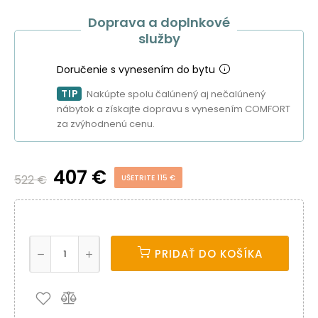
Doprava a doplnkové
služby
Doručenie s vynesením do bytu
TIP
Nakúpte spolu čalúnený aj nečalúnený
nábytok a získajte dopravu s vynesením COMFORT
za zvýhodnenú cenu.
407 €
522 €
UŠETRITE 115 €
PRIDAŤ DO KOŠÍKA