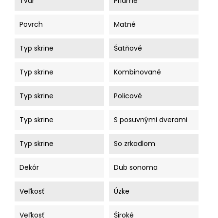
Tvar
Priame
Povrch
Matné
Typ skrine
Šatňové
Typ skrine
Kombinované
Typ skrine
Policové
Typ skrine
S posuvnými dverami
Typ skrine
So zrkadlom
Dekór
Dub sonoma
Veľkosť
Úzke
Veľkosť
Široké