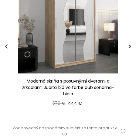
Moderná skriňa s posuvnými dverami a
zrkadlami Judita 120 vo farbe dub sonoma-
biela
Bežná cena
Cena
578 €
444 €
Zodpovedný hospodársky subjekt za tento produkt v
EÚ