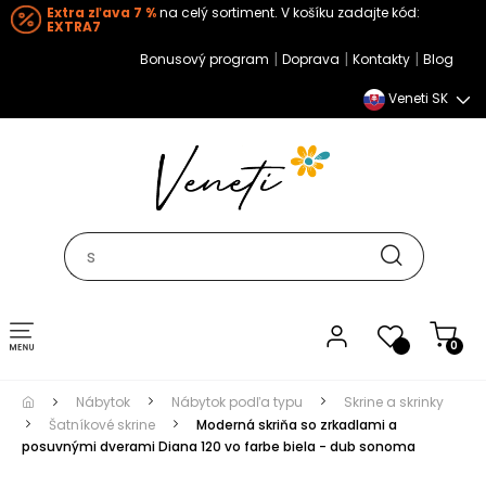
Extra zľava 7 %
na celý sortiment. V košíku zadajte kód:
EXTRA7
|
|
|
Bonusový program
Doprava
Kontakty
Blog
Veneti SK
Toggle navigation
0
Nábytok
Nábytok podľa typu
Skrine a skrinky
Šatníkové skrine
Moderná skriňa so zrkadlami a
posuvnými dverami Diana 120 vo farbe biela - dub sonoma