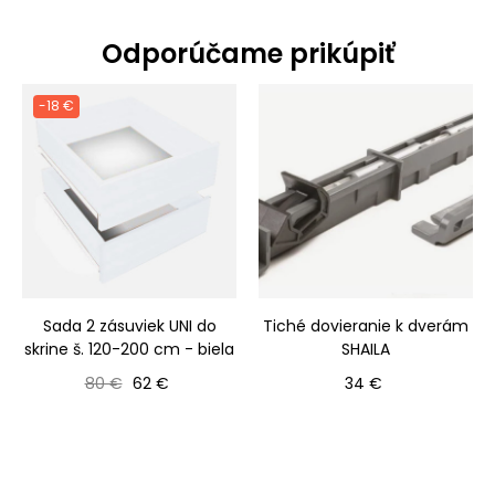
Odporúčame prikúpiť
-18 €
Sada 2 zásuviek UNI do
Tiché dovieranie k dverám
skrine š. 120-200 cm - biela
SHAILA
Bežná cena
Cena
Cena
80 €
62 €
34 €