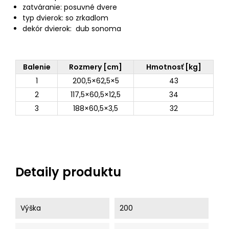
zatváranie: posuvné dvere
typ dvierok: so zrkadlom
dekór dvierok: dub sonoma
Balenie
Rozmery [cm]
Hmotnosť [kg]
1
200,5×62,5×5
43
2
117,5×60,5×12,5
34
3
188×60,5×3,5
32
Detaily produktu
Výška
200