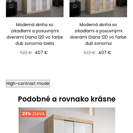
‹
›
Moderná skriňa so
Moderná skriňa so
zrkadlami a posuvnými
zrkadlami a posuvnými
dverami Diana 120 vo farbe
dverami Diana 120 vo farbe
dub sonoma-biela
dub sonoma
Bežná cena
Cena
Bežná cena
Cena
522 €
407 €
522 €
407 €
High-contrast mode
Podobné a rovnako krásne
23%
ZĽAVA