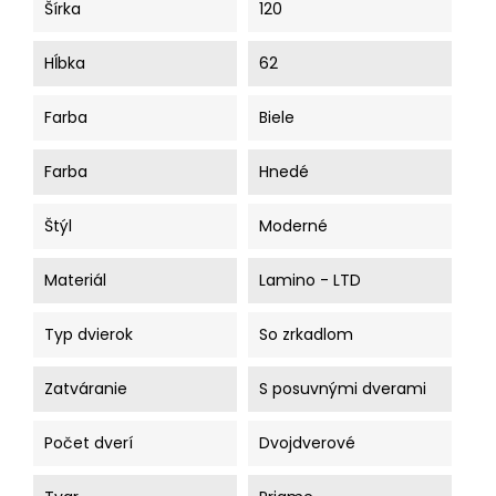
Šírka
120
Hĺbka
62
Farba
Biele
Farba
Hnedé
Štýl
Moderné
Materiál
Lamino - LTD
Typ dvierok
So zrkadlom
Zatváranie
S posuvnými dverami
Počet dverí
Dvojdverové