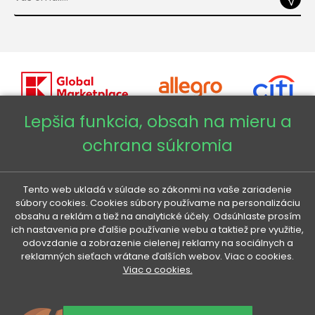
Lepšia funkcia, obsah na mieru a
ochrana súkromia
Copyright © 2026 - Veneti™
Veneti SK
Tento web ukladá v súlade so zákonmi na vaše zariadenie
súbory cookies. Cookies súbory používame na personalizáciu
obsahu a reklám a tiež na analytické účely. Odsúhlaste prosím
Veneti CZ
ich nastavenia pre ďalšie používanie webu a taktiež pre využitie,
odovzdanie a zobrazenie cielenej reklamy na sociálnych a
reklamných sieťach vrátane ďalších webov. Viac o cookies.
Veneti DE
Viac o cookies.
Veneti HU