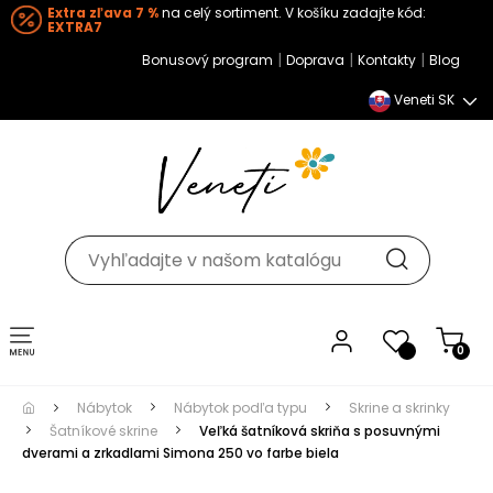
Extra zľava 7 %
na celý sortiment. V košíku zadajte kód:
EXTRA7
|
|
|
Bonusový program
Doprava
Kontakty
Blog
Veneti SK
Toggle navigation
0
Nábytok
Nábytok podľa typu
Skrine a skrinky
Šatníkové skrine
Veľká šatníková skriňa s posuvnými
dverami a zrkadlami Simona 250 vo farbe biela