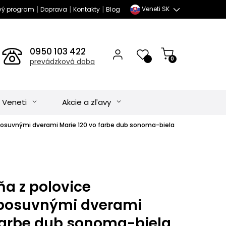
|
|
|
Veneti SK
vý program
Doprava
Kontakty
Blog
0950 103 422
0
prevádzková doba
 Veneti
Akcie a zľavy
 posuvnými dverami Marie 120 vo farbe dub sonoma-biela
ňa z polovice
 posuvnými dverami
 farbe dub sonoma-biela