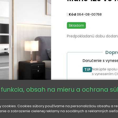
Kód
064-08-00768
Skladom
Predpokladanú dobu dodania
Dopr
Doručenie s vynes
Nakúpte spolu 
TIP
s vynesením C
 funkcia, obsah na mieru a ochrana s
414 €
532 €
UŠETRITE
 cookies. Cookies súbory používame na personalizáciu obsahu a rekl
danie a zobrazenie cielenej reklamy na sociálnych a reklamných sieť