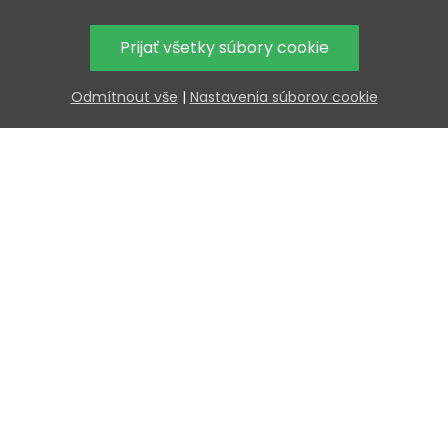
Prijať všetky súbory cookie
Odmítnout vše
|
Nastavenia súborov cookie
Extra
V k
0
d
Nakúp viac — uspor 