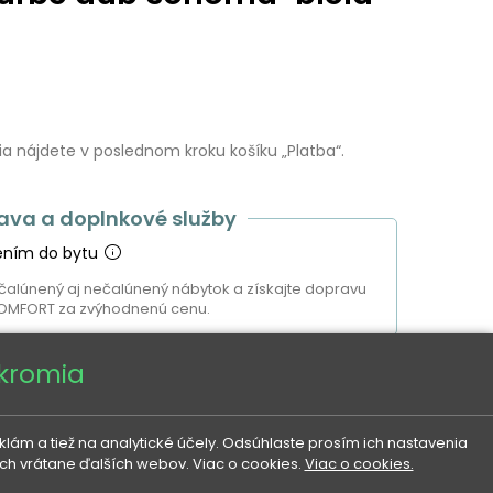
 nájdete v poslednom kroku košíku „Platba“.
ava a doplnkové služby
ením do bytu
čalúnený aj nečalúnený nábytok a získajte dopravu
OMFORT za zvýhodnenú cenu.
úkromia
 118 €
ám a tiež na analytické účely. Odsúhlaste prosím ich nastavenia
ach vrátane ďalších webov. Viac o cookies.
Viac o cookies.