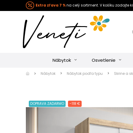
Extra zľava 7 %
na celý sortiment. V košíku zadajte 
Nábytok
Osvetlenie
Nábytok
Nábytok podľa typu
Skrine a sk
DOPRAVA ZADARMO
-118 €