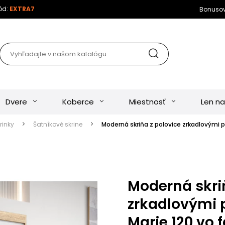
kód:
EXTRA7
Bonuso
Dvere
Koberce
Miestnosť
Len na
rinky
Šatníkové skrine
Moderná skriňa z polovice zrkadlovými
Moderná skri
zrkadlovými
Marie 120 vo