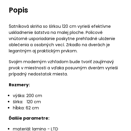
Popis
Šatníková skriňa so šírkou 120 cm vyrieši efektívne
uskladnenie šatstva na malej ploche. Policové
vnútorné usporiadanie poskytne prehľadné uloženie
oblečenia a osobných vecí. Zrkadlo na dverách je
legantným aj praktickým prvkom.
Svojim moderným vzhľadom bude tvoriť zaujímavý
prvok v miestnosti a vďaka posuvným dverám vyrieši
prípadný nedostatok miesta.
Rozmery:
výška: 200 cm
šírka: 120 cm
hĺbka: 62 cm
Ďalšie parametre:
materiál: lamino - LTD