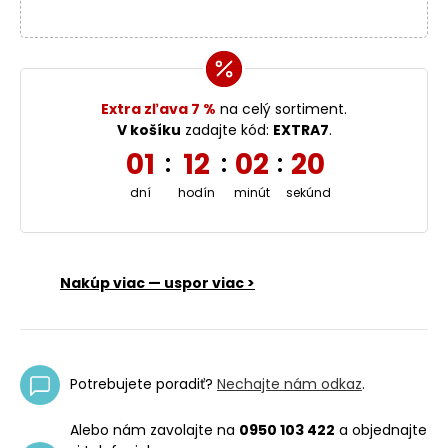
Extra zľava 7 %
na celý sortiment.
V košíku
zadajte kód:
EXTRA7
.
01
12
02
20
:
:
:
dní
hodín
minút
sekúnd
Nakúp viac — uspor viac >
Potrebujete poradiť?
Nechajte nám odkaz
.
Alebo nám zavolajte na
0950 103 422
a objednajte