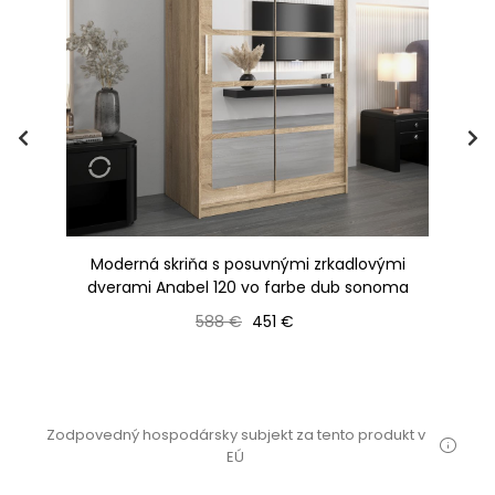
i
Moderná skriňa s posuvnými zrkadlovými
dverami Anabel 120 vo farbe dub sonoma
Bežná cena
Cena
588 €
451 €
Zodpovedný hospodársky subjekt za tento produkt v
EÚ