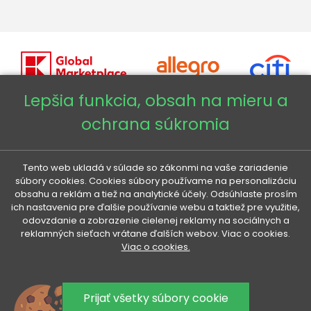
Lepšia funkcia, obsah na mieru a
ochrana súkromia
Copyright © 2026 - Veneti™
Veneti SK
Tento web ukladá v súlade so zákonmi na vaše zariadenie
súbory cookies. Cookies súbory používame na personalizáciu
obsahu a reklám a tiež na analytické účely. Odsúhlaste prosím
Veneti CZ
ich nastavenia pre ďalšie používanie webu a taktiež pre využitie,
odovzdanie a zobrazenie cielenej reklamy na sociálnych a
reklamných sieťach vrátane ďalších webov. Viac o cookies.
Veneti DE
Viac o cookies.
Veneti HU
Prijať všetky súbory cookie