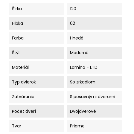
Šírka
120
Hĺbka
62
Farba
Hnedé
Štýl
Moderné
Materiál
Lamino - LTD
Typ dvierok
So zrkadlom
Zatváranie
S posuvnými dverami
Počet dverí
Dvojdverové
Tvar
Priame