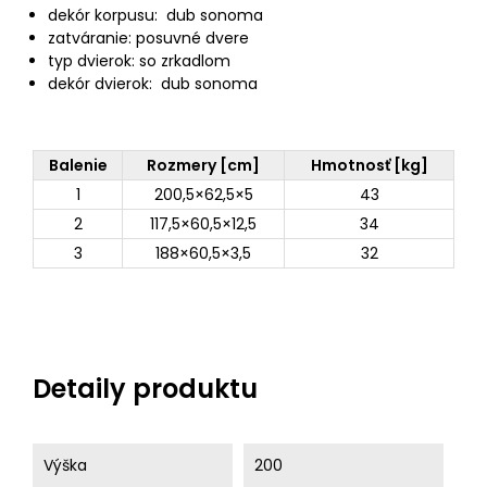
dekór korpusu: dub sonoma
zatváranie: posuvné dvere
typ dvierok: so zrkadlom
dekór dvierok: dub sonoma
Balenie
Rozmery [cm]
Hmotnosť [kg]
1
200,5×62,5×5
43
2
117,5×60,5×12,5
34
3
188×60,5×3,5
32
Detaily produktu
Výška
200