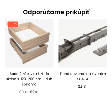
Odporúčame prikúpiť
-18 €
Sada 2 zásuviek UNI do
Tiché dovieranie k dverám
skrine š. 120-200 cm - dub
SHAILA
sonoma
Cena
34 €
Bežná cena
Cena
80 €
62 €