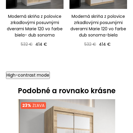
‹
›
Moderná skriňa z polovice
Moderná skriňa z polovice
zrkadlovými posuvnými
zrkadlovými posuvnými
dverami Marie 120 vo farbe
dverami Marie 120 vo farbe
biela- dub sonoma
dub sonoma-biela
Bežná cena
Cena
Bežná cena
Cena
532 €
414 €
532 €
414 €
High-contrast mode
Podobné a rovnako krásne
23%
ZĽAVA