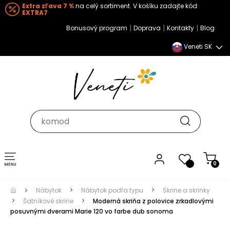
Extra zľava 7 %
na celý sortiment. V košíku zadajte kód:
EXTRA7
|
|
|
Bonusový program
Doprava
Kontakty
Blog
Veneti SK
Toggle navigation
0
Nábytok
Nábytok podľa typu
Skrine a skrinky
Šatníkové skrine
Moderná skriňa z polovice zrkadlovými
posuvnými dverami Marie 120 vo farbe dub sonoma