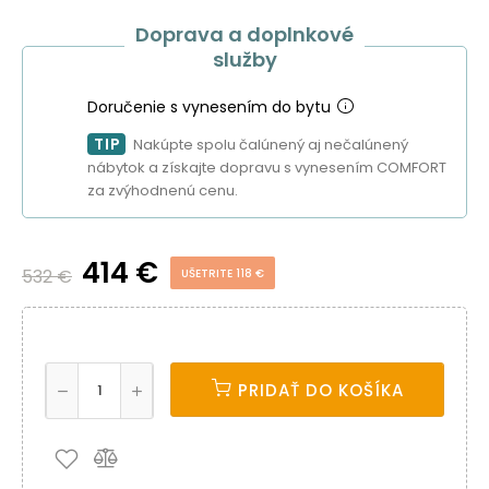
Doprava a doplnkové
služby
Doručenie s vynesením do bytu
TIP
Nakúpte spolu čalúnený aj nečalúnený
nábytok a získajte dopravu s vynesením COMFORT
za zvýhodnenú cenu.
414 €
532 €
UŠETRITE 118 €
PRIDAŤ DO KOŠÍKA