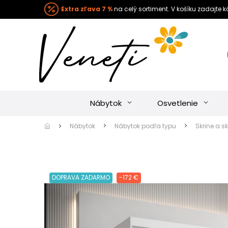
Extra zľava 7 %
na celý sortiment. V košíku zadajte 
Nábytok
Osvetlenie
Nábytok
Nábytok podľa typu
Skrine a sk
DOPRAVA ZADARMO
-172 €