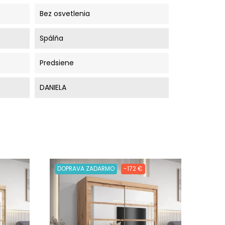
Bez osvetlenia
Spálňa
Predsiene
DANIELA
DOPRAVA ZADARMO
-172 €
DOPR