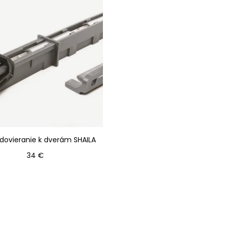
dovieranie k dverám SHAILA
Cena
34 €