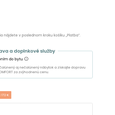
 nájdete v poslednom kroku košíku „Platba“.
ava a doplnkové služby
ením do bytu
čalúnený aj nečalúnený nábytok a získajte dopravu
OMFORT za zvýhodnenú cenu.
E 172 €