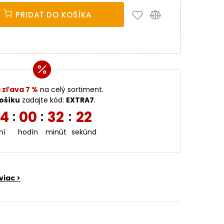
PRIDAŤ DO KOŠÍKA
 zľava 7 %
na celý sortiment.
ošíku
zadajte kód:
EXTRA7
.
4
00
32
20
:
:
:
ní
hodín
minút
sekúnd
viac >