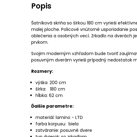
Popis
Šatníková skriňa so šírkou 180 cm vyrieši efektív
malej ploche. Policové vnútorné usporiadanie po
oblečenia a osobných vecí. Zrkadlo na dverách j
prvkom.
Svojim moderným vzhľadom bude tvoriť zaujímav
posuvným dverám vyrieši prípadný nedostatok m
Rozmery:
výška: 200 cm
šírka: 180 cm
hĺbka: 62 cm
Ďalšie parametre:
materiál: lamino - LTD
farba korpusu: biela
zatváranie: posuvné dvere
typ dvierok: so zrkadlom