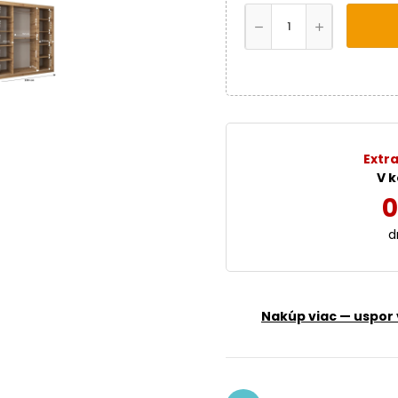
Extra
V k
0
d
Nakúp viac — uspor 