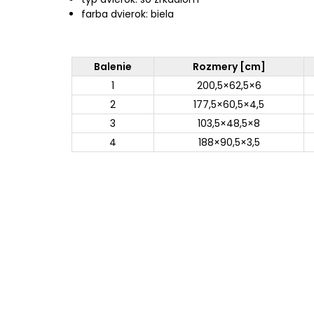
farba dvierok: biela
Balenie
Rozmery [cm]
1
200,5×62,5×6
2
177,5×60,5×4,5
3
103,5×48,5×8
4
188×90,5×3,5