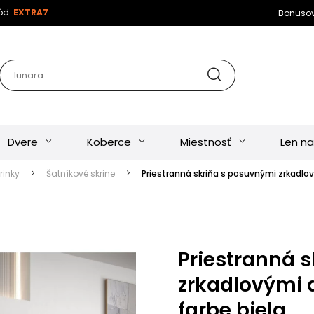
kód:
EXTRA7
Bonuso
Dvere
Koberce
Miestnosť
Len na
rinky
Šatníkové skrine
Priestranná skriňa s posuvnými zrkadlov
Priestranná 
zrkadlovými 
farbe biela