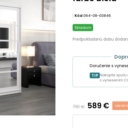
Kód
064-08-00846
Skladom
Predpokladanú dobu dodania
Dopr
Doručenie s vynes
Nakúpte spolu 
TIP
s vynesením C
589 €
761 €
UŠETRIT