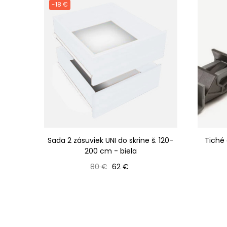
-18 €
Sada 2 zásuviek UNI do skrine š. 120-
Tiché 
200 cm - biela
Bežná cena
Cena
80 €
62 €