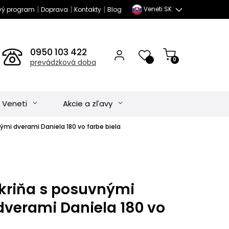
|
|
|
Veneti SK
vý program
Doprava
Kontakty
Blog
0950 103 422
0
prevádzková doba
 Veneti
Akcie a zľavy
ými dverami Daniela 180 vo farbe biela
skriňa s posuvnými
dverami Daniela 180 vo