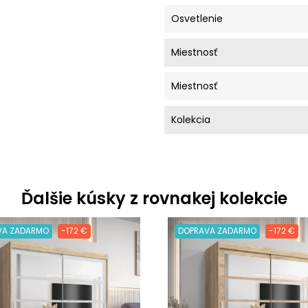
Osvetlenie
Miestnosť
Miestnosť
Kolekcia
Ďalšie kúsky z rovnakej kolekcie
VA ZADARMO
-172 €
DOPRAVA ZADARMO
-172 €