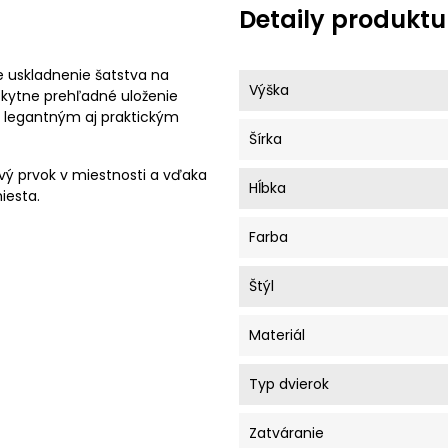
Detaily produktu
ne uskladnenie šatstva na
Výška
skytne prehľadné uloženie
e legantným aj praktickým
Šírka
ý prvok v miestnosti a vďaka
Hĺbka
iesta.
Farba
Štýl
Materiál
Typ dvierok
Zatváranie