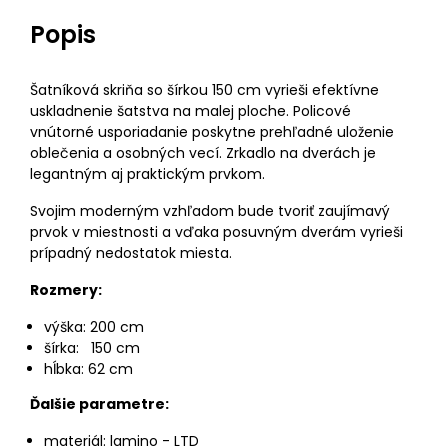
Popis
Šatníková skriňa so šírkou 150 cm vyrieši efektívne
uskladnenie šatstva na malej ploche. Policové
vnútorné usporiadanie poskytne prehľadné uloženie
oblečenia a osobných vecí. Zrkadlo na dverách je
legantným aj praktickým prvkom.
Svojim moderným vzhľadom bude tvoriť zaujímavý
prvok v miestnosti a vďaka posuvným dverám vyrieši
prípadný nedostatok miesta.
Rozmery:
výška: 200 cm
šírka: 150 cm
hĺbka: 62 cm
Ďalšie parametre:
materiál: lamino - LTD