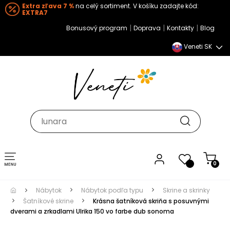
Extra zľava 7 %
na celý sortiment. V košíku zadajte kód:
EXTRA7
|
|
|
Bonusový program
Doprava
Kontakty
Blog
Veneti SK
Toggle navigation
0
Nábytok
Nábytok podľa typu
Skrine a skrinky
Šatníkové skrine
Krásna šatníková skriňa s posuvnými
dverami a zrkadlami Ulrika 150 vo farbe dub sonoma