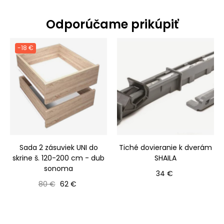
Odporúčame prikúpiť
-18 €
Sada 2 zásuviek UNI do
Tiché dovieranie k dverám
skrine š. 120-200 cm - dub
SHAILA
sonoma
Cena
34 €
Bežná cena
Cena
80 €
62 €