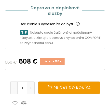
Doprava a doplnkové
služby
Doručenie s vynesením do bytu
TIP
Nakúpte spolu čalúnený aj nečalúnený
nábytok a získajte dopravu s vynesením COMFORT
za zvýhodnenú cenu.
508 €
660 €
UŠETRITE 152 €
PRIDAŤ DO KOŠÍKA