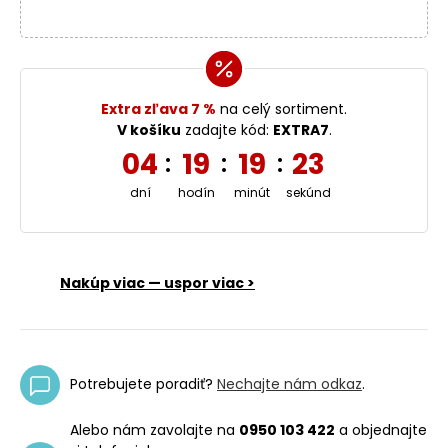
Extra zľava 7 %
na celý sortiment.
V košíku
zadajte kód:
EXTRA7
.
04
19
19
23
:
:
:
dní
hodín
minút
sekúnd
Nakúp viac — uspor viac >
Potrebujete poradiť?
Nechajte nám odkaz
.
Alebo nám zavolajte na
0950 103 422
a objednajte