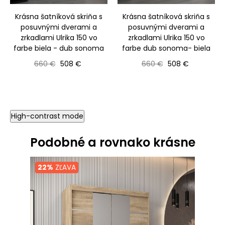
Krásna šatníková skriňa s
Krásna šatníková skriňa s
posuvnými dverami a
posuvnými dverami a
zrkadlami Ulrika 150 vo
zrkadlami Ulrika 150 vo
farbe biela - dub sonoma
farbe dub sonoma- biela
Bežná cena
Cena
Bežná cena
Cena
660 €
508 €
660 €
508 €
High-contrast mode
Podobné a rovnako krásne
22%
ZĽAVA