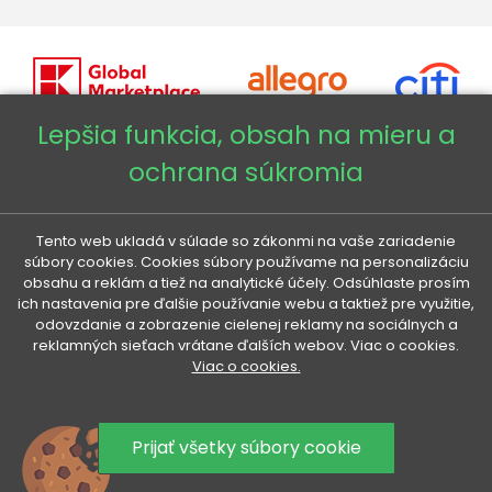
Lepšia funkcia, obsah na mieru a
ochrana súkromia
Copyright © 2026 - Veneti™
Veneti SK
Tento web ukladá v súlade so zákonmi na vaše zariadenie
súbory cookies. Cookies súbory používame na personalizáciu
obsahu a reklám a tiež na analytické účely. Odsúhlaste prosím
Veneti CZ
ich nastavenia pre ďalšie používanie webu a taktiež pre využitie,
odovzdanie a zobrazenie cielenej reklamy na sociálnych a
reklamných sieťach vrátane ďalších webov. Viac o cookies.
Veneti DE
Viac o cookies.
Veneti HU
Prijať všetky súbory cookie