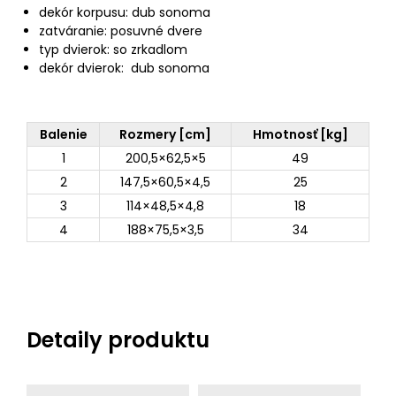
dekór korpusu: dub sonoma
zatváranie: posuvné dvere
typ dvierok: so zrkadlom
dekór dvierok: dub sonoma
Balenie
Rozmery [cm]
Hmotnosť [kg]
1
200,5×62,5×5
49
2
147,5×60,5×4,5
25
3
114×48,5×4,8
18
4
188×75,5×3,5
34
Detaily produktu