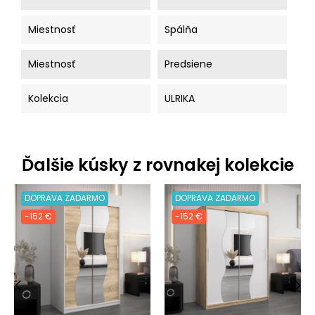
Miestnosť
Spálňa
Miestnosť
Predsiene
Kolekcia
ULRIKA
Ďalšie kúsky z rovnakej kolekcie
DOPRAVA ZADARMO
DOPRAVA ZADARMO
-152 €
-152 €
‹
›