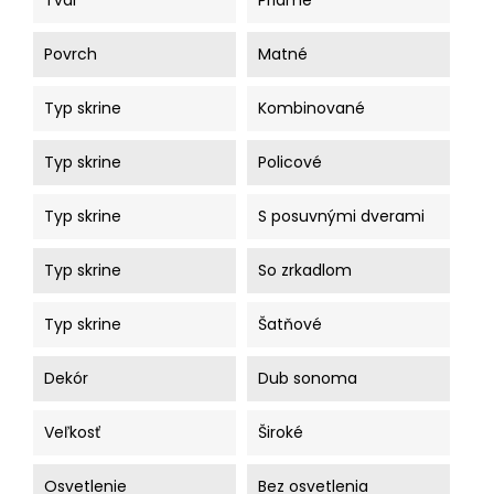
Tvar
Priame
Povrch
Matné
Typ skrine
Kombinované
Typ skrine
Policové
Typ skrine
S posuvnými dverami
Typ skrine
So zrkadlom
Typ skrine
Šatňové
Dekór
Dub sonoma
Veľkosť
Široké
Osvetlenie
Bez osvetlenia