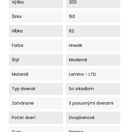
Výška
200
Šírka
150
Hĺbka
62
Farba
Hnedé
Štýl
Moderné
Materiál
Lamino - LTD
Typ dvierok
So zrkadlom
Zatváranie
S posuvnými dverami
Počet dverí
Dvojdverové