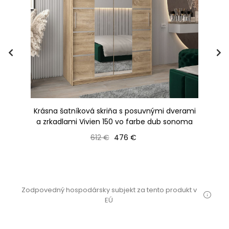
Krásna šatníková skriňa s posuvnými dverami
b
a zrkadlami Vivien 150 vo farbe dub sonoma
Bežná cena
Cena
612 €
476 €
Zodpovedný hospodársky subjekt za tento produkt v
EÚ