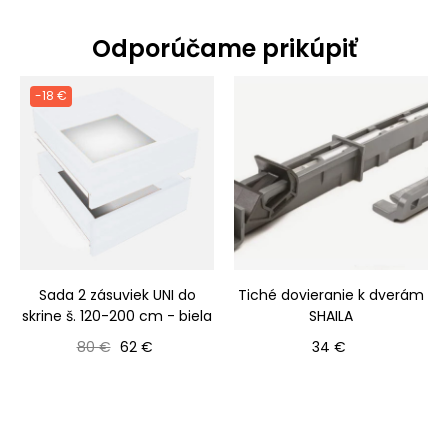
Odporúčame prikúpiť
-18 €
Sada 2 zásuviek UNI do
Tiché dovieranie k dverám
skrine š. 120-200 cm - biela
SHAILA
Bežná cena
Cena
Cena
80 €
62 €
34 €