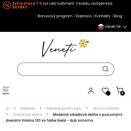
Extra zľava 7 %
na celý sortiment. V košíku zadajte kód:
EXTRA7
|
|
|
Bonusový program
Doprava
Kontakty
Blog
Veneti SK
Toggle navigation
0
Nábytok
Nábytok podľa typu
Skrine a skrinky
Šatníkové skrine
Moderná zrkadlová skriňa s posuvnými
dverami Vaiana 120 vo farbe biela - dub sonoma