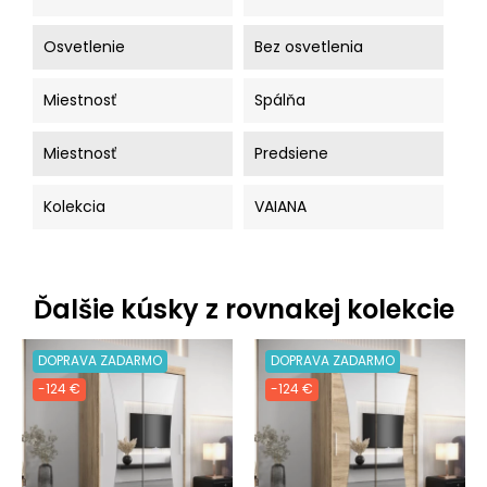
Osvetlenie
Bez osvetlenia
Miestnosť
Spálňa
Miestnosť
Predsiene
Kolekcia
VAIANA
Ďalšie kúsky z rovnakej kolekcie
DOPRAVA ZADARMO
DOPRAVA ZADARMO
-124 €
-124 €