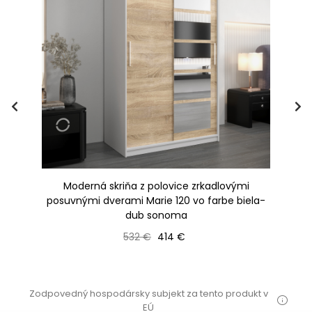
Moderná skriňa z polovice zrkadlovými
ub
posuvnými dverami Marie 120 vo farbe biela-
dub sonoma
Bežná cena
Cena
532 €
414 €
Zodpovedný hospodársky subjekt za tento produkt v
EÚ