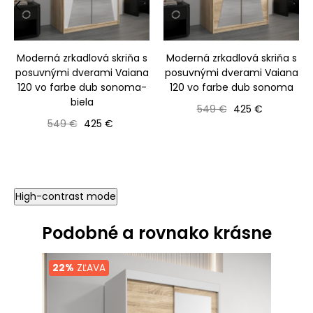
‹
›
Moderná zrkadlová skriňa s
Moderná zrkadlová skriňa s
posuvnými dverami Vaiana
posuvnými dverami Vaiana
120 vo farbe dub sonoma-
120 vo farbe dub sonoma
biela
Bežná cena
Cena
549 €
425 €
Bežná cena
Cena
549 €
425 €
High-contrast mode
Podobné a rovnako krásne
22%
ZĽAVA