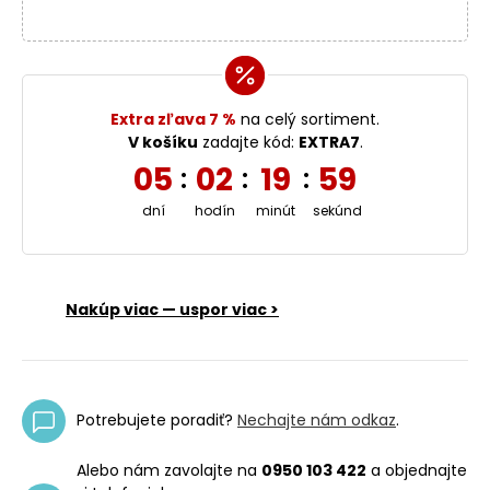
Extra zľava 7 %
na celý sortiment.
V košíku
zadajte kód:
EXTRA7
.
05
02
19
58
:
:
:
dní
hodín
minút
sekúnd
Nakúp viac — uspor viac >
Potrebujete poradiť?
Nechajte nám odkaz
.
Alebo nám zavolajte na
0950 103 422
a objednajte