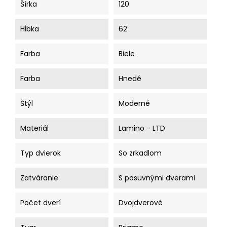
Šírka
120
Hĺbka
62
Farba
Biele
Farba
Hnedé
Štýl
Moderné
Materiál
Lamino - LTD
Typ dvierok
So zrkadlom
Zatváranie
S posuvnými dverami
Počet dverí
Dvojdverové