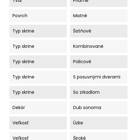
Tvar
Priame
Povrch
Matné
Typ skrine
Šatňové
Typ skrine
Kombinované
Typ skrine
Policové
Typ skrine
S posuvnými dverami
Typ skrine
So zrkadlom
Dekór
Dub sonoma
Veľkosť
Úzke
Veľkosť
Široké