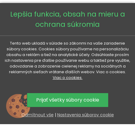
Lepšia funkcia, obsah na mieru a
ochrana súkromia
VENETI

Tento web ukladá v súlade so zákonmi na vaše zariadenie
súbory cookies. Cookies súbory používame na personalizáciu
obsahu a reklám a tiež na analytické účely. Odsúhlaste prosím
VÁŠ ÚČET
ich nastavenia pre ďalšie používanie webu a taktiež pre využitie,

odovzdanie a zobrazenie cielenej reklamy na sociálnych a
reklamných sieťach vrátane ďalších webov. Viac o cookies.
Viac o cookies.
VŠETKO O NÁKUPE

UŽITOČNÉ INFORMÁCIE

Prijať všetky súbory cookie
AKCIA A NOVINKY NA VÁŠ E-MAIL
Odmítnout vše
|
Nastavenia súborov cookie
Odoslaním súhlasíte so spracovaním osobných údajov.