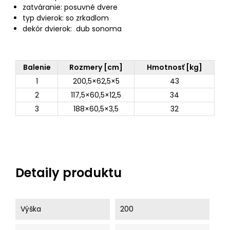
zatváranie: posuvné dvere
typ dvierok: so zrkadlom
dekór dvierok: dub sonoma
Balenie
Rozmery [cm]
Hmotnosť [kg]
1
200,5×62,5×5
43
2
117,5×60,5×12,5
34
3
188×60,5×3,5
32
Detaily produktu
Výška
200