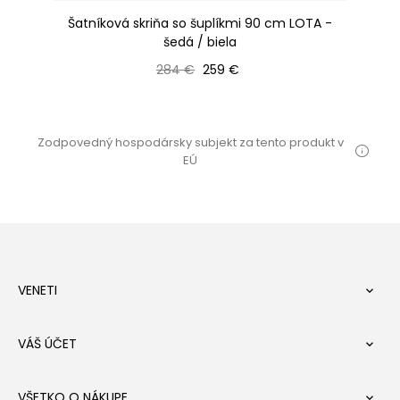
la
Šatníková skriňa so šuplíkmi 90 cm LOTA -
Ša
šedá / biela
Bežná cena
Cena
284 €
259 €
Zodpovedný hospodársky subjekt za tento produkt v
EÚ
VENETI

VÁŠ ÚČET

VŠETKO O NÁKUPE
