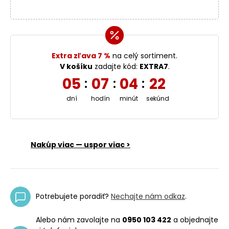
Extra zľava 7 %
na celý sortiment.
V košíku
zadajte kód:
EXTRA7
.
05
07
04
22
:
:
:
dní
hodín
minút
sekúnd
Nakúp viac — uspor viac >
Potrebujete poradiť?
Nechajte nám odkaz
.
Alebo nám zavolajte na
0950 103 422
a objednajte