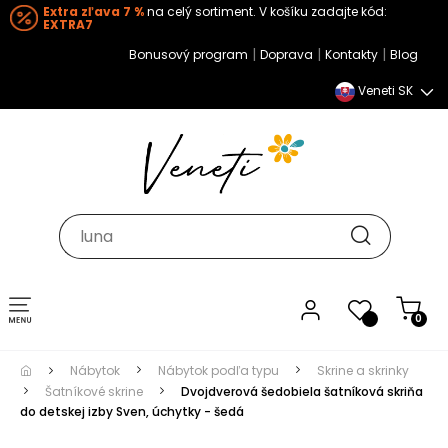
Extra zľava 7 %
na celý sortiment. V košíku zadajte kód:
EXTRA7
|
|
|
Bonusový program
Doprava
Kontakty
Blog
Veneti SK
Toggle navigation
0
Nábytok
Nábytok podľa typu
Skrine a skrinky
Šatníkové skrine
Dvojdverová šedobiela šatníková skriňa
do detskej izby Sven, úchytky - šedá