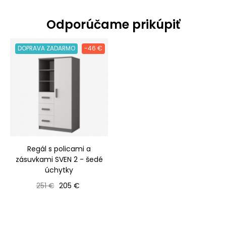
Odporúčame prikúpiť
DOPRAVA ZADARMO
-46 €
Regál s policami a
zásuvkami SVEN 2 - šedé
úchytky
Bežná cena
Cena
251 €
205 €