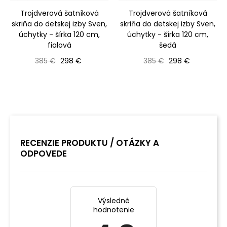
‹
›
Trojdverová šatníková
Trojdverová šatníková
skriňa do detskej izby Sven,
skriňa do detskej izby Sven,
úchytky - šírka 120 cm,
úchytky - šírka 120 cm,
fialová
šedá
Bežná cena
Cena
Bežná cena
Cena
385 €
298 €
385 €
298 €
RECENZIE PRODUKTU / OTÁZKY A
ODPOVEDE
Výsledné
hodnotenie