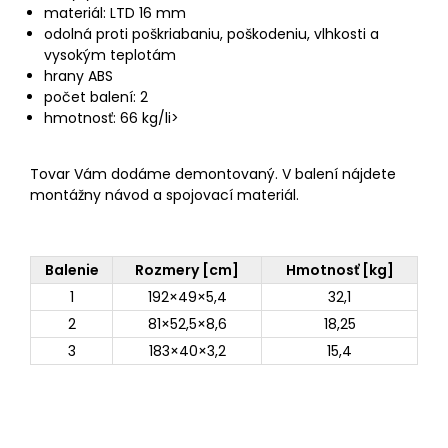
materiál: LTD 16 mm
odolná proti poškriabaniu, poškodeniu, vlhkosti a
vysokým teplotám
hrany ABS
počet balení: 2
hmotnosť: 66 kg/li>
Tovar Vám dodáme demontovaný. V balení nájdete
montážny návod a spojovací materiál.
Balenie
Rozmery [cm]
Hmotnosť [kg]
1
192×49×5,4
32,1
2
81×52,5×8,6
18,25
3
183×40×3,2
15,4