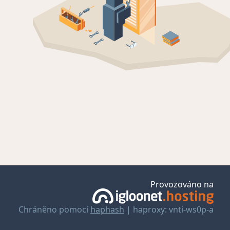
Provozováno na
Chráněno pomocí
haphash
| haproxy: vnti-ws0p-a