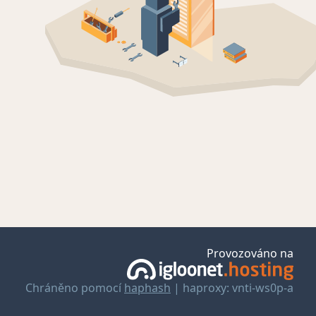
Provozováno na
Chráněno pomocí
haphash
| haproxy: vnti-ws0p-a