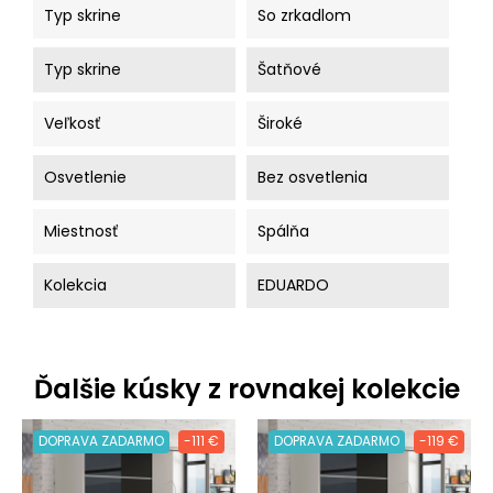
Typ skrine
So zrkadlom
Typ skrine
Šatňové
Veľkosť
Široké
Osvetlenie
Bez osvetlenia
Miestnosť
Spálňa
Kolekcia
EDUARDO
Ďalšie kúsky z rovnakej kolekcie
DOPRAVA ZADARMO
-111 €
DOPRAVA ZADARMO
-119 €