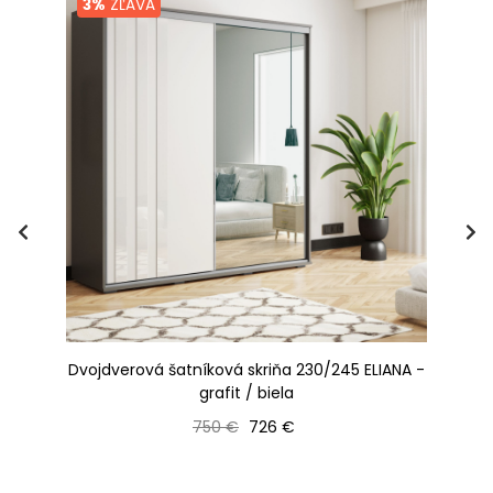
3%
ZĽAVA
Dvojdverová šatníková skriňa 230/245 ELIANA -
Dv
grafit / biela
Bežná cena
Cena
750 €
726 €