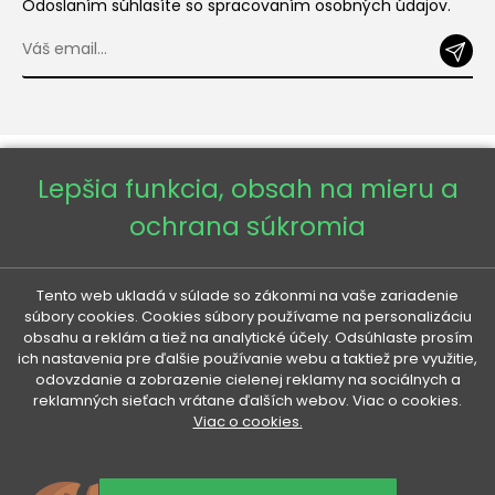
Odoslaním súhlasíte so spracovaním osobných údajov.
Lepšia funkcia, obsah na mieru a
ochrana súkromia
Copyright © 2026 - Veneti™
Tento web ukladá v súlade so zákonmi na vaše zariadenie
súbory cookies. Cookies súbory používame na personalizáciu
obsahu a reklám a tiež na analytické účely. Odsúhlaste prosím
Veneti SK
ich nastavenia pre ďalšie používanie webu a taktiež pre využitie,
odovzdanie a zobrazenie cielenej reklamy na sociálnych a
reklamných sieťach vrátane ďalších webov. Viac o cookies.
Veneti CZ
Viac o cookies.
Veneti DE