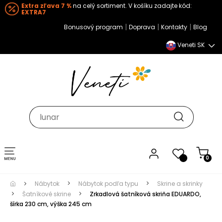
Extra zľava 7 %
na celý sortiment. V košíku zadajte kód:
EXTRA7
|
|
|
Bonusový program
Doprava
Kontakty
Blog
Veneti SK
Toggle navigation
0
Nábytok
Nábytok podľa typu
Skrine a skrinky
Šatníkové skrine
Zrkadlová šatníková skriňa EDUARDO,
šírka 230 cm, výška 245 cm