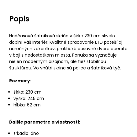
Popis
Nadčasová šatníková skriňa v šírke 230 cm skvelo
doplní Váš interiér. Kvalitné spracovanie LTD poteší aj
náročných zákaníkov, praktické posuvné dvere oceníte
v boji s nedostatkom miesta. Ponuka sa vyznačuje
nielen moderným dizajnom, ale tiež stabilnou
štruktúrou. Vo vnútri skrine sú police a šatníková tyč.
Rozmery:
šírka: 230 cm
výška: 245 cm
hĺbka: 62 cm
Ďalšie parametre a vlastnosti:
zrkadlo: áno