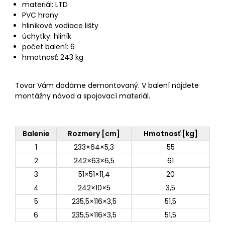
materiál: LTD
PVC hrany
hliníkové vodiace lišty
úchytky: hliník
počet balení: 6
hmotnosť: 243 kg
Tovar Vám dodáme demontovaný. V balení nájdete
montážny návod a spojovací materiál.
Balenie
Rozmery [cm]
Hmotnosť [kg]
1
233×64×5,3
55
2
242×63×6,5
61
3
51×51×11,4
20
4
242×10×5
3,5
5
235,5×116×3,5
51,5
6
235,5×116×3,5
51,5