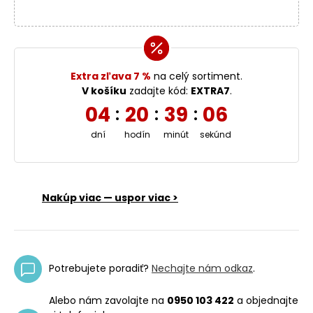
Extra zľava 7 %
na celý sortiment.
V košíku
zadajte kód:
EXTRA7
.
04
20
39
06
:
:
:
dní
hodín
minút
sekúnd
Nakúp viac — uspor viac >
Potrebujete poradiť?
Nechajte nám odkaz
.
Alebo nám zavolajte na
0950 103 422
a objednajte