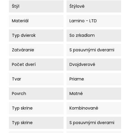
Štýl
Štýlové
Materiál
Lamino - LTD
Typ dvierok
So zrkadlom
Zatváranie
S posuvnými dverami
Počet dverí
Dvojdverové
Tvar
Priame
Povrch
Matné
Typ skrine
Kombinované
Typ skrine
S posuvnými dverami