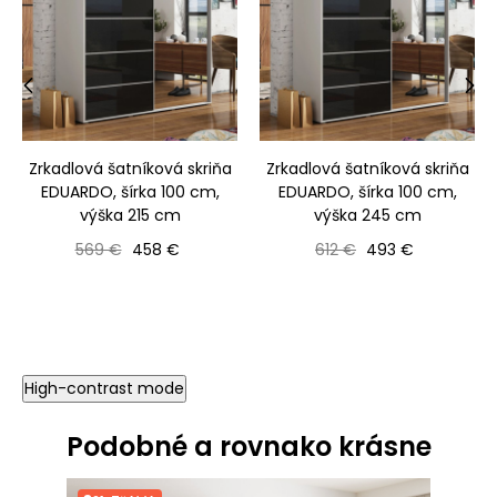
‹
›
Zrkadlová šatníková skriňa
Zrkadlová šatníková skriňa
EDUARDO, šírka 100 cm,
EDUARDO, šírka 100 cm,
výška 215 cm
výška 245 cm
Bežná cena
Cena
Bežná cena
Cena
569 €
458 €
612 €
493 €
High-contrast mode
Podobné a rovnako krásne