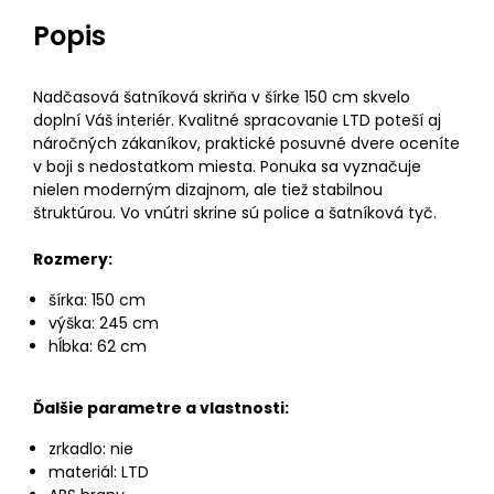
Popis
Nadčasová šatníková skriňa v šírke 150 cm skvelo
doplní Váš interiér. Kvalitné spracovanie LTD poteší aj
náročných zákaníkov, praktické posuvné dvere oceníte
v boji s nedostatkom miesta. Ponuka sa vyznačuje
nielen moderným dizajnom, ale tiež stabilnou
štruktúrou. Vo vnútri skrine sú police a šatníková tyč.
Rozmery:
šírka: 150 cm
výška: 245 cm
hĺbka: 62 cm
Ďalšie parametre a vlastnosti:
zrkadlo: nie
materiál: LTD