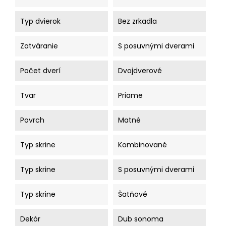
Typ dvierok
Bez zrkadla
Zatváranie
S posuvnými dverami
Počet dverí
Dvojdverové
Tvar
Priame
Povrch
Matné
Typ skrine
Kombinované
Typ skrine
S posuvnými dverami
Typ skrine
Šatňové
Dekór
Dub sonoma