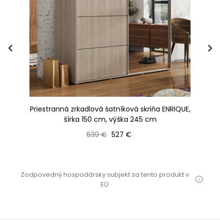
150
Priestranná zrkadlová šatníková skriňa ENRIQUE,
Pr
šírka 150 cm, výška 245 cm
Bežná cena
Cena
639 €
527 €
Zodpovedný hospodársky subjekt za tento produkt v
EÚ