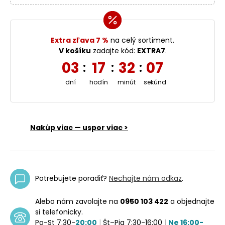
Extra zľava 7 %
na celý sortiment.
V košíku
zadajte kód:
EXTRA7
.
03
17
32
07
:
:
:
dní
hodín
minút
sekúnd
Nakúp viac — uspor viac >
Potrebujete poradiť?
Nechajte nám odkaz
.
Alebo nám zavolajte na
0950 103 422
a objednajte
si telefonicky.
Po-St 7:30-
20:00
|
Št–Pia 7:30-16:00
|
Ne 16:00-