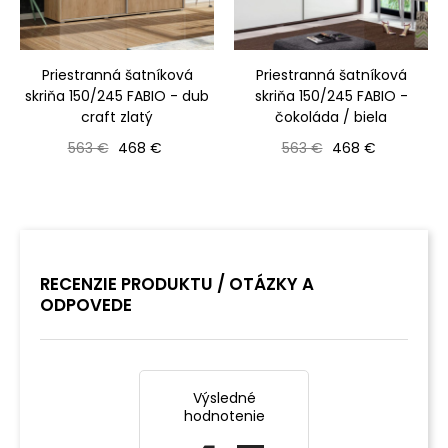
Priestranná šatníková
Priestranná šatníková
skriňa 150/245 FABIO - dub
skriňa 150/245 FABIO -
craft zlatý
čokoláda / biela
Bežná cena
Cena
Bežná cena
Cena
563 €
468 €
563 €
468 €
RECENZIE PRODUKTU / OTÁZKY A
ODPOVEDE
Výsledné
hodnotenie