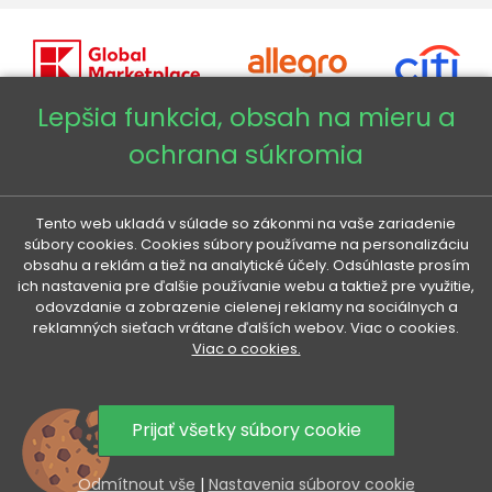
Lepšia funkcia, obsah na mieru a
ochrana súkromia
Copyright © 2026 - Veneti™
Veneti SK
Tento web ukladá v súlade so zákonmi na vaše zariadenie
súbory cookies. Cookies súbory používame na personalizáciu
obsahu a reklám a tiež na analytické účely. Odsúhlaste prosím
Veneti CZ
ich nastavenia pre ďalšie používanie webu a taktiež pre využitie,
odovzdanie a zobrazenie cielenej reklamy na sociálnych a
reklamných sieťach vrátane ďalších webov. Viac o cookies.
Veneti DE
Viac o cookies.
Veneti HU
Prijať všetky súbory cookie
Odmítnout vše
|
Nastavenia súborov cookie