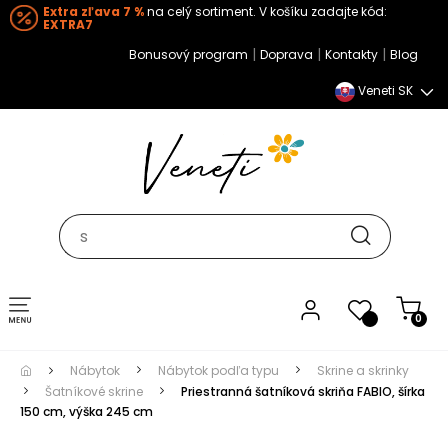
Extra zľava 7 %
na celý sortiment. V košíku zadajte kód:
EXTRA7
|
|
|
Bonusový program
Doprava
Kontakty
Blog
Veneti SK
Toggle navigation
0
Nábytok
Nábytok podľa typu
Skrine a skrinky
Šatníkové skrine
Priestranná šatníková skriňa FABIO, šírka
150 cm, výška 245 cm