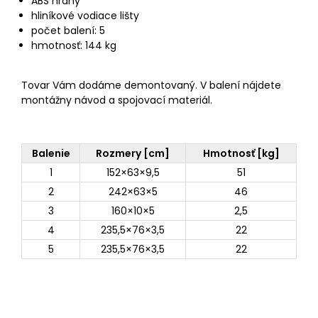
ABS hrany
hliníkové vodiace lišty
počet balení: 5
hmotnosť: 144 kg
Tovar Vám dodáme demontovaný. V balení nájdete
montážny návod a spojovací materiál.
Balenie
Rozmery [cm]
Hmotnosť [kg]
1
152×63×9,5
51
2
242×63×5
46
3
160×10×5
2,5
4
235,5×76×3,5
22
5
235,5×76×3,5
22