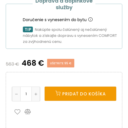
Doprava a doplnkové
služby
Doručenie s vynesením do bytu
TIP
Nakúpte spolu čalúnený aj nečalúnený
nábytok a získajte dopravu s vynesením COMFORT
za zvýhodnenú cenu.
468 €
563 €
UŠETRITE 95 €
PRIDAŤ DO KOŠÍKA