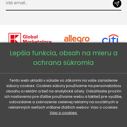
Lepšia funkcia, obsah na mieru a
ochrana súkromia
Copyright © 2026 - Veneti™
Veneti SK
Tento web ukladá v súlade so zákonmi na vaše zariadenie
súbory cookies. Cookies súbory používame na personalizáciu
obsahu a reklám a tiež na analytické účely. Odsúhlaste prosím
Veneti CZ
ich nastavenia pre ďalšie používanie webu a taktiež pre využitie,
odovzdanie a zobrazenie cielenej reklamy na sociálnych a
reklamných sieťach vrátane ďalších webov. Viac o cookies.
Veneti DE
Viac o cookies.
Veneti HU