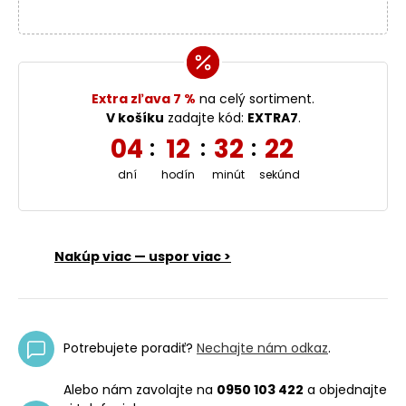
Extra zľava 7 %
na celý sortiment.
V košíku
zadajte kód:
EXTRA7
.
04
12
32
21
:
:
:
dní
hodín
minút
sekúnd
Nakúp viac — uspor viac >
Potrebujete poradiť?
Nechajte nám odkaz
.
Alebo nám zavolajte na
0950 103 422
a objednajte