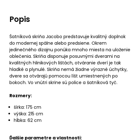
Popis
Šatníková skriňa Jacobo predstavuje kvalitný doplnok
do modernej spálne alebo predsiene. Okrem
jedinečného dizajnu ponúka mnoho miesta na uloženie
oblečenia. Skriňa disponuje posuvnými dverami na
kvalitných hlinikových lištách, otváranie dverí je tak
hladké a plynulé. Skriňa nemá žiadne výrazné úchytky,
dvere sa otvárajú pomocou líšt umiestnených po
bokoch. Vo vnútri skrine sú police a šatníková tyč.
Rozmery:
šírka: 175 cm
výška: 215 cm
hĺbka: 62 cm
Ďalšie parametre a vlastnosti: