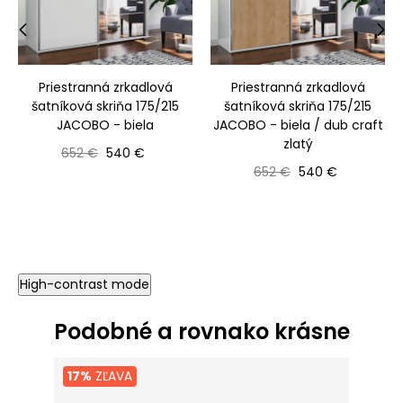
‹
›
Priestranná zrkadlová
Priestranná zrkadlová
šatníková skriňa 175/215
šatníková skriňa 175/215
JACOBO - biela
JACOBO - biela / dub craft
zlatý
Bežná cena
Cena
652 €
540 €
Bežná cena
Cena
652 €
540 €
High-contrast mode
Podobné a rovnako krásne
17%
ZĽAVA