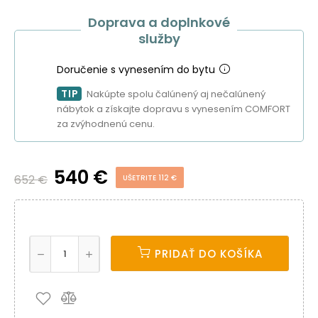
Doprava a doplnkové
služby
Doručenie s vynesením do bytu
TIP
Nakúpte spolu čalúnený aj nečalúnený
nábytok a získajte dopravu s vynesením COMFORT
za zvýhodnenú cenu.
540 €
652 €
UŠETRITE 112 €
PRIDAŤ DO KOŠÍKA