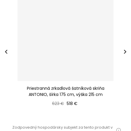
UE,
Priestranná zrkadlová šatníková skriňa
Pr
ANTONIO, šírka 175 cm, výška 215 cm
Bežná cena
Cena
623 €
518 €
Zodpovedný hospodársky subjekt za tento produkt v