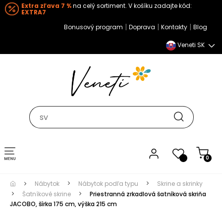
Extra zľava 7 %
na celý sortiment. V košíku zadajte kód:
EXTRA7
|
|
|
Bonusový program
Doprava
Kontakty
Blog
Veneti SK
Toggle navigation
0
Nábytok
Nábytok podľa typu
Skrine a skrinky
Šatníkové skrine
Priestranná zrkadlová šatníková skriňa
JACOBO, šírka 175 cm, výška 215 cm