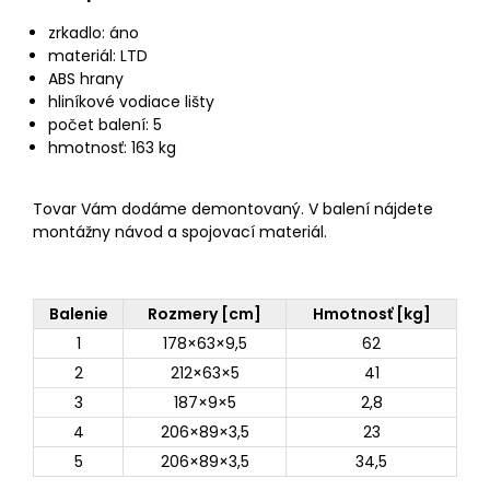
zrkadlo: áno
materiál: LTD
ABS hrany
hliníkové vodiace lišty
počet balení: 5
hmotnosť: 163 kg
Tovar Vám dodáme demontovaný. V balení nájdete
montážny návod a spojovací materiál.
Balenie
Rozmery [cm]
Hmotnosť [kg]
1
178×63×9,5
62
2
212×63×5
41
3
187×9×5
2,8
4
206×89×3,5
23
5
206×89×3,5
34,5