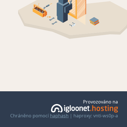
Provozováno na
Chráněno pomocí
haphash
| haproxy: vnti-ws0p-a