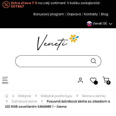
Extra zľava 7 %
na celý sortiment. V košíku zadajte kód:
EXTRA7
|
|
|
Bonusový program
Doprava
Kontakty
Blog
Veneti SK
Toggle navigation
0
Nábytok
Nábytok podľa typu
Skrine a skrinky
Šatníkové skrine
Posuvná šatníková skriňa so zrkadlom a
LED RGB osvetlením SAMANRE 1 - čierna