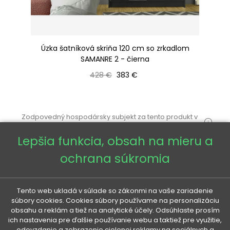
ním
Úzka šatníková skriňa 120 cm so zrkadlom
Ša
SAMANRE 2 - čierna
Bežná cena
Cena
428 €
383 €
Zodpovedný hospodársky subjekt za tento produkt v
EÚ
Lepšia funkcia, obsah na mieru a
ochrana súkromia
Tento web ukladá v súlade so zákonmi na vaše zariadenie
súbory cookies. Cookies súbory používame na personalizáciu
VENETI

obsahu a reklám a tiež na analytické účely. Odsúhlaste prosím
ich nastavenia pre ďalšie používanie webu a taktiež pre využitie,
odovzdanie a zobrazenie cielenej reklamy na sociálnych a