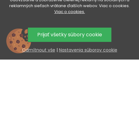
VÁŠ ÚČET

reklamných sieťach vrátane ďalších webov. Viac o cookies.
Viac o cookies.
VŠETKO O NÁKUPE

Prijať všetky súbory cookie
UŽITOČNÉ INFORMÁCIE

Odmítnout vše
|
Nastavenia súborov cookie
AKCIA A NOVINKY NA VÁŠ E-MAIL
Odoslaním súhlasíte so spracovaním osobných údajov.