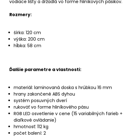
vodiace lišty a držadlá vo forme hliníkových pásikov.
Rozmery:
šírka: 120 cm
výška: 200 cm
hĺbka: 58 cm
Ďalšie parametre a vlastnosti:
materiál: laminovaná doska s hrúbkou 16 mm
hrany zakončené ABS dyhou
systém posuvných dverí
rukoväť vo forme hliníkového pásu
RGB LED osvetlenie v cene (15 variabilných farieb +
diaľkové ovládanie)
hmotnosť: 112 kg
počet balení: 2