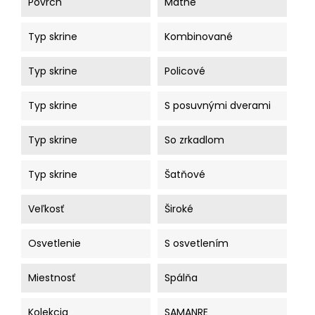
Povrch
Matné
Typ skrine
Kombinované
Typ skrine
Policové
Typ skrine
S posuvnými dverami
Typ skrine
So zrkadlom
Typ skrine
Šatňové
Veľkosť
Široké
Osvetlenie
S osvetlením
Miestnosť
Spálňa
Kolekcia
SAMANRE