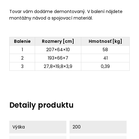
Tovar vám dodáme demontovaný. V balení nájdete
montážny návod a spojovací materiál.
Balenie
Rozmery [cm]
Hmotnosť [kg]
1
207×64×10
58
2
193×66×7
41
3
27,8×19,8×3,9
0,39
Detaily produktu
Výška
200