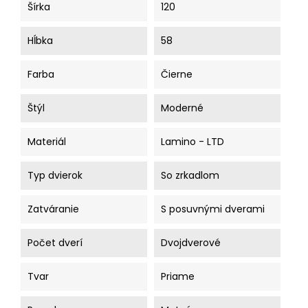
Šírka
120
Hĺbka
58
Farba
Čierne
Štýl
Moderné
Materiál
Lamino - LTD
Typ dvierok
So zrkadlom
Zatváranie
S posuvnými dverami
Počet dverí
Dvojdverové
Tvar
Priame