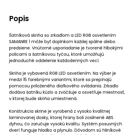
Popis
Šatníková skriňa so zrkadlom a LED RGB osvetlením
SAMANRE 1 môže byť doplnkom každej spálne alebo
predsiene. Vnútorné usporiadanie je tvorené hlbokými
policami a šatníkovou tyčou, ktoré umožňujú
jednoduché oddelenie každodenných vecí.
Skriňa je vybavená RGB LED osvetlením. Na výber je
medzi 15 farebnými variantmi, ktoré sa prepínajú
pomocou priloženého diaľkového ovládania. Zrkadlo
dodáva šatníku kúzlo a zväčšuje a osvetľuje miestnosť,
v ktorej bude skriňa umiestnená.
Konštrukcia skrine je vyrobená z vysoko kvalitnej
laminovanej dosky, ktorej hrany boli zosilnené ABS
dyhou, čo zaručuje vysokú kvalitu. Systém posuvných
dverí funguje hladko a plynulo. Dôvodom sú hliníkové