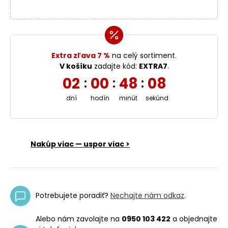
Extra zľava 7 %
na celý sortiment.
V košíku
zadajte kód:
EXTRA7
.
02
00
48
07
:
:
:
dní
hodín
minút
sekúnd
Nakúp viac — uspor viac >
Potrebujete poradiť?
Nechajte nám odkaz
.
Alebo nám zavolajte na
0950 103 422
a objednajte