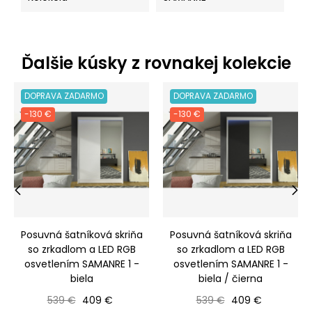
Ďalšie kúsky z rovnakej kolekcie
DOPRAVA ZADARMO
DOPRAVA ZADARMO
-130 €
-130 €
‹
›
Posuvná šatníková skriňa
Posuvná šatníková skriňa
so zrkadlom a LED RGB
so zrkadlom a LED RGB
osvetlením SAMANRE 1 -
osvetlením SAMANRE 1 -
biela
biela / čierna
Bežná cena
Cena
Bežná cena
Cena
539 €
409 €
539 €
409 €