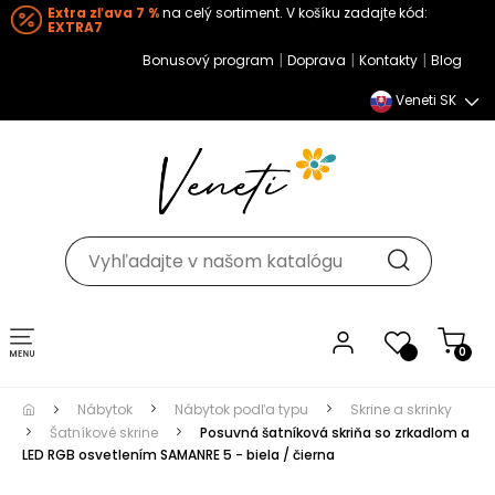
Extra zľava 7 %
na celý sortiment. V košíku zadajte kód:
EXTRA7
|
|
|
Bonusový program
Doprava
Kontakty
Blog
Veneti SK
Toggle navigation
0
Nábytok
Nábytok podľa typu
Skrine a skrinky
Šatníkové skrine
Posuvná šatníková skriňa so zrkadlom a
LED RGB osvetlením SAMANRE 5 - biela / čierna