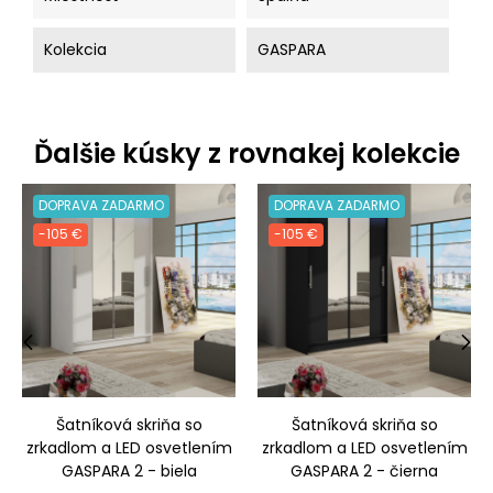
Kolekcia
GASPARA
Ďalšie kúsky z rovnakej kolekcie
DOPRAVA ZADARMO
DOPRAVA ZADARMO
-105 €
-105 €
‹
›
Šatníková skriňa so
Šatníková skriňa so
zrkadlom a LED osvetlením
zrkadlom a LED osvetlením
GASPARA 2 - biela
GASPARA 2 - čierna