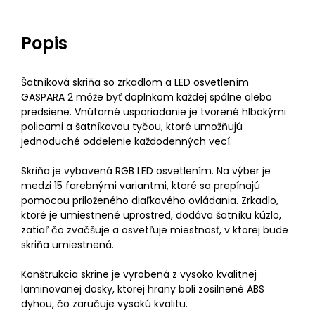
Popis
Šatníková skriňa so zrkadlom a LED osvetlením
GASPARA 2 môže byť doplnkom každej spálne alebo
predsiene. Vnútorné usporiadanie je tvorené hlbokými
policami a šatníkovou tyčou, ktoré umožňujú
jednoduché oddelenie každodenných vecí.
Skriňa je vybavená RGB LED osvetlením. Na výber je
medzi 15 farebnými variantmi, ktoré sa prepínajú
pomocou priloženého diaľkového ovládania. Zrkadlo,
ktoré je umiestnené uprostred, dodáva šatníku kúzlo,
zatiaľ čo zväčšuje a osvetľuje miestnosť, v ktorej bude
skriňa umiestnená.
Konštrukcia skrine je vyrobená z vysoko kvalitnej
laminovanej dosky, ktorej hrany boli zosilnené ABS
dyhou, čo zaručuje vysokú kvalitu.