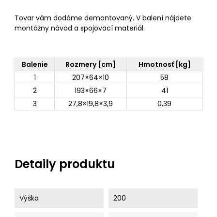
Tovar vám dodáme demontovaný. V balení nájdete
montážny návod a spojovací materiál.
Balenie
Rozmery [cm]
Hmotnosť [kg]
1
207×64×10
58
2
193×66×7
41
3
27,8×19,8×3,9
0,39
Detaily produktu
Výška
200