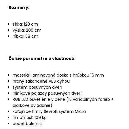
Rozmery:
šírka: 120 cm
výška: 200 cm
hĺbka: 58 cm
Ďalšie parametre a vlastnosti:
materiál: laminovaná doska s hrúbkou 16 mm
hrany zakončené ABS dyhou
systém posuvných dverí
hliníkové pojazdy posuvných dverí
RGB LED osvetlenie v cene (15 variabilných farieb +
diaľkové ovládanie)
koľajnice firmy Sevroll, systém Micra
hmotnosť: 109 kg
počet balení: 2