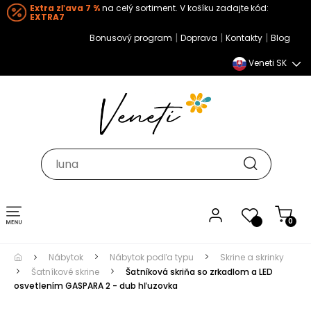
Extra zľava 7 %
na celý sortiment. V košíku zadajte kód:
EXTRA7
|
|
|
Bonusový program
Doprava
Kontakty
Blog
Veneti SK
Toggle navigation
0
Nábytok
Nábytok podľa typu
Skrine a skrinky
Šatníkové skrine
Šatníková skriňa so zrkadlom a LED
osvetlením GASPARA 2 - dub hľuzovka