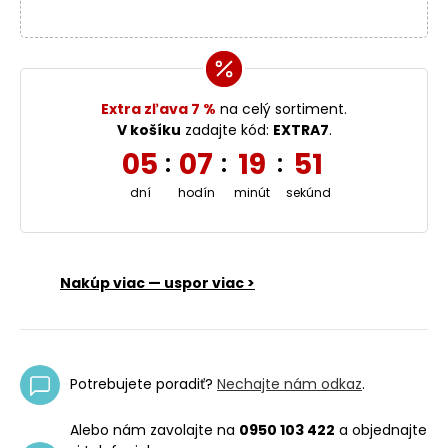
Extra zľava 7 %
na celý sortiment.
V košíku
zadajte kód:
EXTRA7
.
05
07
19
50
:
:
:
dní
hodín
minút
sekúnd
Nakúp viac — uspor viac >
Potrebujete poradiť?
Nechajte nám odkaz
.
Alebo nám zavolajte na
0950 103 422
a objednajte