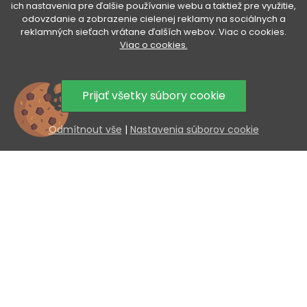
ich nastavenia pre ďalšie používanie webu a taktiež pre využitie,
odovzdanie a zobrazenie cielenej reklamy na sociálnych a
VÁŠ ÚČET

reklamných sieťach vrátane ďalších webov. Viac o cookies.
Viac o cookies.
VŠETKO O NÁKUPE

Prijať všetky súbory cookie
UŽITOČNÉ INFORMÁCIE

Odmítnout vše
|
Nastavenia súborov cookie
AKCIA A NOVINKY NA VÁŠ E-MAIL
Odoslaním súhlasíte so spracovaním osobných údajov.