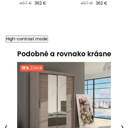
Bežná cena
Cena
Bežná cena
Cena
467 €
362 €
467 €
362 €
High-contrast mode
Podobné a rovnako krásne
18%
ZĽAVA