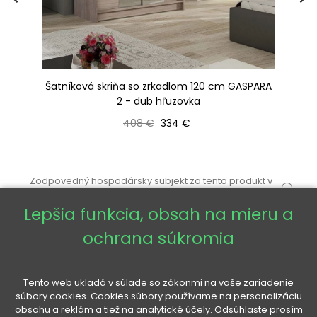
ED
Šatníková skriňa so zrkadlom 120 cm GASPARA
Zr
a
2 - dub hľuzovka
Bežná cena
Cena
408 €
334 €
Zodpovedný hospodársky subjekt za tento produkt v
EÚ
Lepšia funkcia, obsah na mieru a
ochrana súkromia
Tento web ukladá v súlade so zákonmi na vaše zariadenie
súbory cookies. Cookies súbory používame na personalizáciu
VENETI

obsahu a reklám a tiež na analytické účely. Odsúhlaste prosím