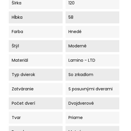
Šírka
120
Hĺbka
58
Farba
Hnedé
Štýl
Moderné
Materiál
Lamino - LTD
Typ dvierok
So zrkadlom
Zatváranie
S posuvnými dverami
Počet dverí
Dvojdverové
Tvar
Priame