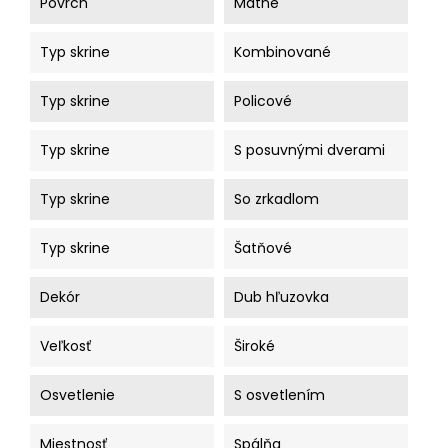
Povrch
Matné
Typ skrine
Kombinované
Typ skrine
Policové
Typ skrine
S posuvnými dverami
Typ skrine
So zrkadlom
Typ skrine
Šatňové
Dekór
Dub hľuzovka
Veľkosť
Široké
Osvetlenie
S osvetlením
Miestnosť
Spálňa