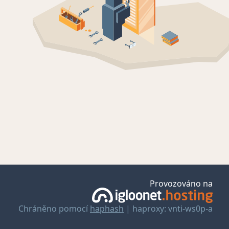
Provozováno na
Chráněno pomocí
haphash
| haproxy: vnti-ws0p-a