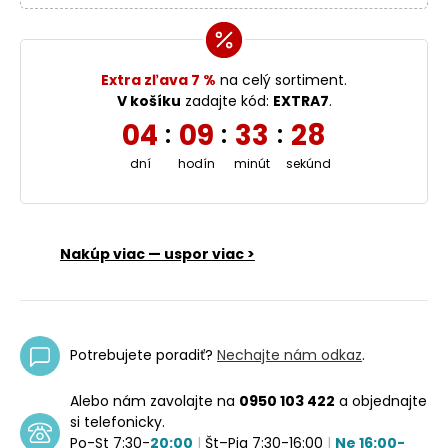
Extra zľava 7 %
na celý sortiment.
V košíku
zadajte kód:
EXTRA7
.
04
09
33
27
:
:
:
dní
hodín
minút
sekúnd
Nakúp viac — uspor viac >
Potrebujete poradiť?
Nechajte nám odkaz
.
Alebo nám zavolajte na
0950 103 422
a objednajte
si telefonicky.
Po-St 7:30-
20:00
|
Št–Pia 7:30-16:00
|
Ne 16:00-