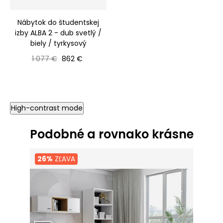
Nábytok do študentskej
izby ALBA 2 - dub svetlý /
biely / tyrkysový
Bežná cena
Cena
1 077 €
862 €
High-contrast mode
Podobné a rovnako krásne
26%
ZĽAVA