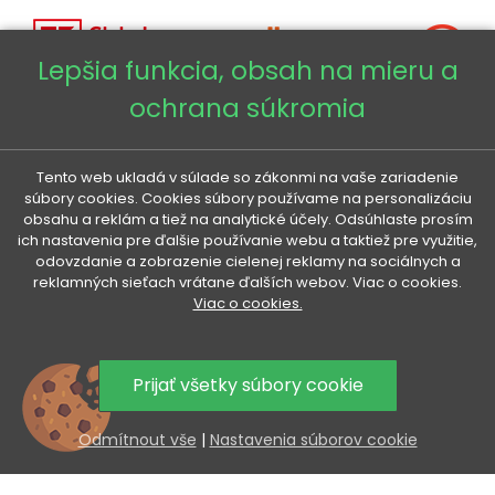
Lepšia funkcia, obsah na mieru a
ochrana súkromia
Copyright © 2026 - Veneti™
Tento web ukladá v súlade so zákonmi na vaše zariadenie
Veneti SK
súbory cookies. Cookies súbory používame na personalizáciu
obsahu a reklám a tiež na analytické účely. Odsúhlaste prosím
ich nastavenia pre ďalšie používanie webu a taktiež pre využitie,
Veneti CZ
odovzdanie a zobrazenie cielenej reklamy na sociálnych a
reklamných sieťach vrátane ďalších webov. Viac o cookies.
Viac o cookies.
Veneti DE
Veneti HU
Prijať všetky súbory cookie
Odmítnout vše
|
Nastavenia súborov cookie