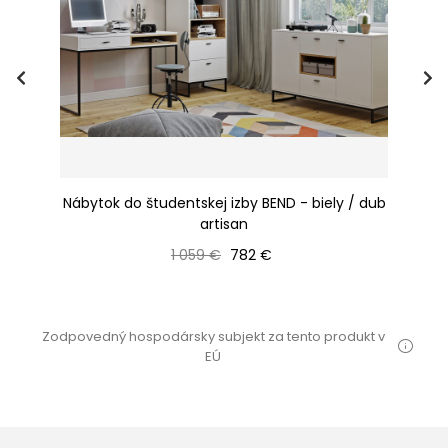
y /
Nábytok do študentskej izby BEND - biely / dub
N
artisan
Bežná cena
Cena
1 059 €
782 €
Zodpovedný hospodársky subjekt za tento produkt v
EÚ