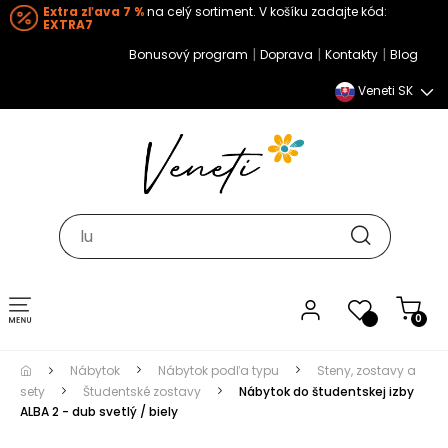
Extra zľava 7 %
na celý sortiment. V košíku zadajte kód:
EXTRA7
|
|
|
Bonusový program
Doprava
Kontakty
Blog
Veneti SK
Toggle navigation
0
Nábytok
Nábytok podľa typu
Steny, zostavy a
sety
Študentské zostavy
Nábytok do študentskej izby
ALBA 2 - dub svetlý / biely