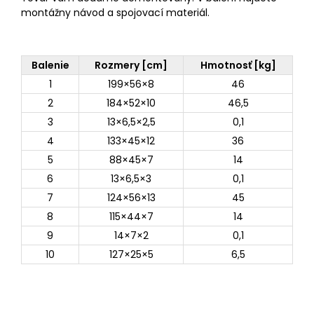
montážny návod a spojovací materiál.
Balenie
Rozmery [cm]
Hmotnosť [kg]
1
199×56×8
46
2
184×52×10
46,5
3
13×6,5×2,5
0,1
4
133×45×12
36
5
88×45×7
14
6
13×6,5×3
0,1
7
124×56×13
45
8
115×44×7
14
9
14×7×2
0,1
10
127×25×5
6,5