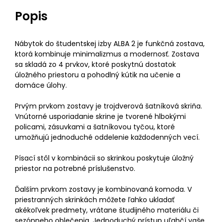
Popis
Nábytok do študentskej izby ALBA 2 je funkčná zostava,
ktorá kombinuje minimalizmus a modernosť. Zostava
sa skladá zo 4 prvkov, ktoré poskytnú dostatok
úložného priestoru a pohodlný kútik na učenie a
domáce úlohy.
Prvým prvkom zostavy je trojdverová šatníková skriňa.
Vnútorné usporiadanie skrine je tvorené hlbokými
policami, zásuvkami a šatníkovou tyčou, ktoré
umožňujú jednoduché oddelenie každodenných vecí.
Písací stôl v kombinácii so skrinkou poskytuje úložný
priestor na potrebné príslušenstvo.
Ďalším prvkom zostavy je kombinovaná komoda. V
priestranných skrinkách môžete ľahko ukladať
akékoľvek predmety, vrátane študijného materiálu či
sezónneho oblečenia. Jednoduchý prístup uľahčí vaše