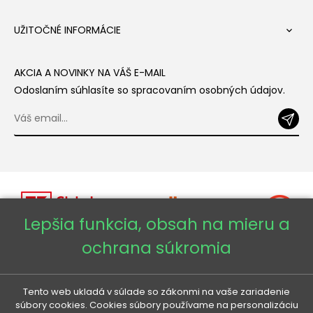
UŽITOČNÉ INFORMÁCIE

AKCIA A NOVINKY NA VÁŠ E-MAIL
Odoslaním súhlasíte so spracovaním osobných údajov.
Lepšia funkcia, obsah na mieru a
ochrana súkromia
Copyright © 2026 - Veneti™
Tento web ukladá v súlade so zákonmi na vaše zariadenie
súbory cookies. Cookies súbory používame na personalizáciu
Veneti SK