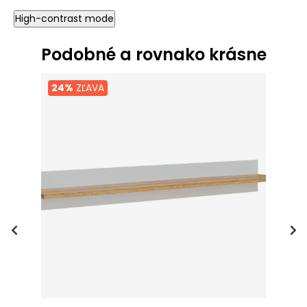
High-contrast mode
Podobné a rovnako krásne
24%
ZĽAVA