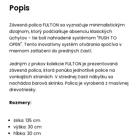
Popis
Závesná polica FULTON sa vyznačuje minimalistickým
dizajnom, ktorý podčiarkuje absenciu klasických
úchytov - tie boli nahradené systémom "PUSH TO
OPEN". Tento inovatívny systém otvárania spočíva v
miernom zatlačení do predných častí.
Jedným z prvkov kolekcie FULTON je prezentovaná
závesná polica, ktorá ponúka jednotlivé police na
vonkajších stranách. V strednej časti nábytku sa
nachádza barová skrinka. Polica je vyrobená z masívnej
drevotriesky.
Rozmery:
šírka: 135 cm
výška: 30 cm
hĺbka: 30 cm