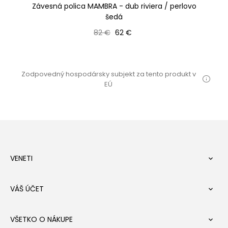
Závesná polica MAMBRA - dub riviera / perlovo
Zá
šedá
Bežná cena
Cena
82 €
62 €
Zodpovedný hospodársky subjekt za tento produkt v
EÚ
VENETI

VÁŠ ÚČET

VŠETKO O NÁKUPE
