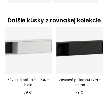
Ďalšie kúsky z rovnakej kolekcie
Závesná polica FULTON -
Závesná polica FULTON -
biela
čierna
Cena
Cena
79 €
79 €