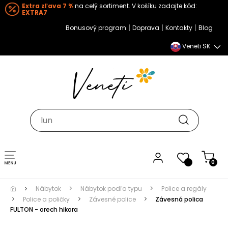
Extra zľava 7 %
na celý sortiment. V košíku zadajte kód:
EXTRA7
|
|
|
Bonusový program
Doprava
Kontakty
Blog
Veneti SK
Toggle navigation
0
Nábytok
Nábytok podľa typu
Police a regály
Police a poličky
Závesné police
Závesná polica
FULTON - orech hikora