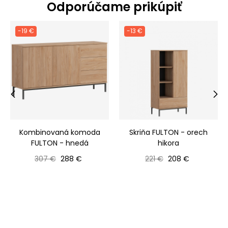
Odporúčame prikúpiť
-19 €
-13 €
‹
›
Kombinovaná komoda
Skriňa FULTON - orech
FULTON - hnedá
hikora
Bežná cena
Cena
Bežná cena
Cena
307 €
288 €
221 €
208 €