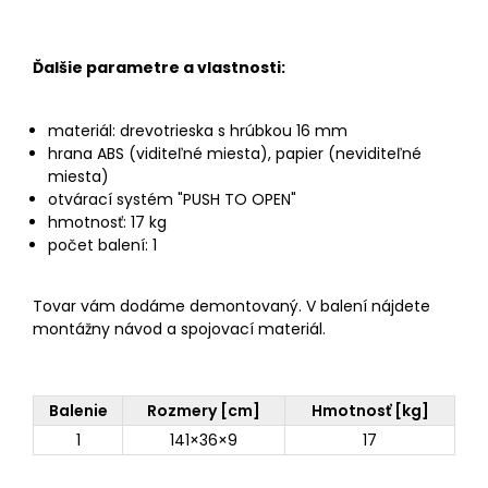
Ďalšie parametre a vlastnosti:
materiál: drevotrieska s hrúbkou 16 mm
hrana ABS (viditeľné miesta), papier (neviditeľné
miesta)
otvárací systém "PUSH TO OPEN"
hmotnosť: 17 kg
počet balení: 1
Tovar vám dodáme demontovaný. V balení nájdete
montážny návod a spojovací materiál.
Balenie
Rozmery [cm]
Hmotnosť [kg]
1
141×36×9
17