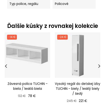
Typ police, regálu
Policové
Ďalšie kúsky z rovnakej kolekcie
-14 €
-24 €
‹
›
Závesná polica TUCHIN -
Vysoký regál do detskej izby
biela / lesklá biela
TUCHIN - biely / lesklý biely
/ šedý
Bežná cena
Cena
92 €
78 €
Bežná cena
Cena
245 €
221 €