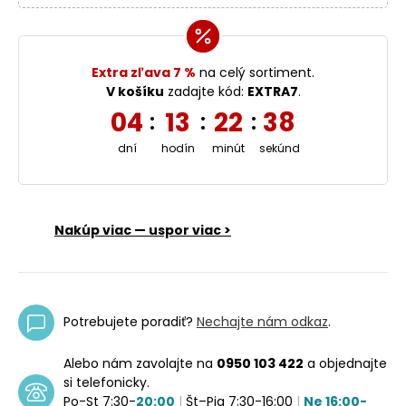
Extra zľava 7 %
na celý sortiment.
V košíku
zadajte kód:
EXTRA7
.
04
13
22
38
:
:
:
dní
hodín
minút
sekúnd
Nakúp viac — uspor viac >
Potrebujete poradiť?
Nechajte nám odkaz
.
Alebo nám zavolajte na
0950 103 422
a objednajte
si telefonicky.
Po-St 7:30-
20:00
|
Št–Pia 7:30-16:00
|
Ne 16:00-