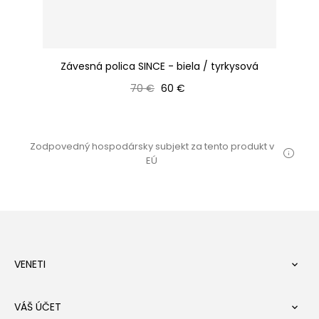
Závesná polica SINCE - biela / tyrkysová
Bežná cena
Cena
70 €
60 €
Zodpovedný hospodársky subjekt za tento produkt v
EÚ
VENETI

VÁŠ ÚČET
