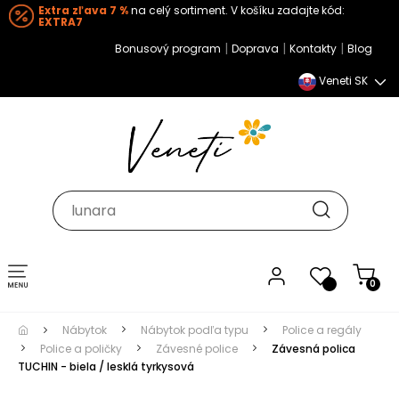
Extra zľava 7 %
na celý sortiment. V košíku zadajte kód:
EXTRA7
|
|
|
Bonusový program
Doprava
Kontakty
Blog
Veneti SK
Toggle navigation
0
Nábytok
Nábytok podľa typu
Police a regály
Police a poličky
Závesné police
Závesná polica
TUCHIN - biela / lesklá tyrkysová