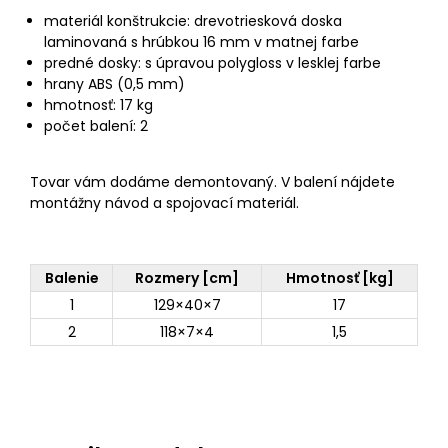
materiál konštrukcie: drevotriesková doska
laminovaná s hrúbkou 16 mm v matnej farbe
predné dosky: s úpravou polygloss v lesklej farbe
hrany ABS (0,5 mm)
hmotnosť: 17 kg
počet balení: 2
Tovar vám dodáme demontovaný. V balení nájdete
montážny návod a spojovací materiál.
Balenie
Rozmery [cm]
Hmotnosť [kg]
1
129×40×7
17
2
118×7×4
1,5