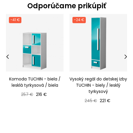
Odporúčame prikúpiť
-41 €
-24 €
‹
›
Komoda TUCHIN - biela /
Vysoký regál do detskej izby
lesklá tyrkysová / biela
TUCHIN - biely / lesklý
tyrkysový
Bežná cena
Cena
257 €
216 €
Bežná cena
Cena
245 €
221 €