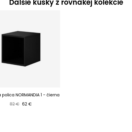
Ďalšie kúsky z rovnakej kolekcie
 polica NORMANDIA 1 - čierna
Bežná cena
Cena
82 €
62 €