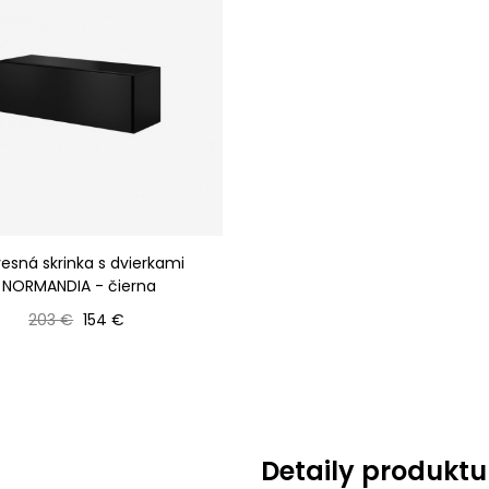
esná skrinka s dvierkami
NORMANDIA - čierna
Bežná cena
Cena
203 €
154 €
Detaily produktu