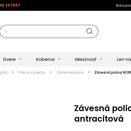
kód:
EXTRA7
Bonuso
Dvere
Koberce
Miestnosť
Len na
egály
Police a poličky
Závesné police
Závesná polica NORM
Závesná poli
antracitová