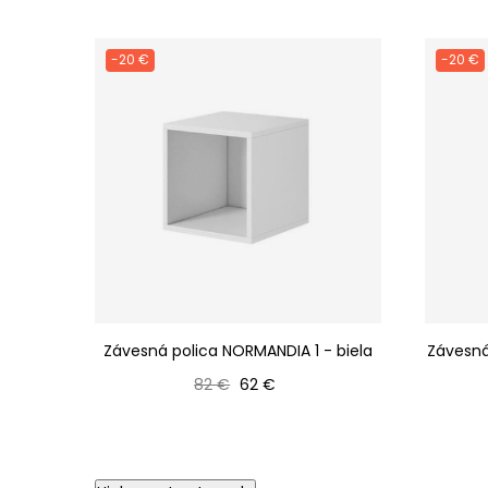
-20 €
-20 €
Závesná polica NORMANDIA 1 - biela
Závesná
Bežná cena
Cena
82 €
62 €