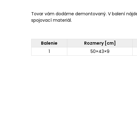
Tovar vám dodáme demontovaný. V balení nájd
spojovací materiál.
Balenie
Rozmery [cm]
1
50×43×9