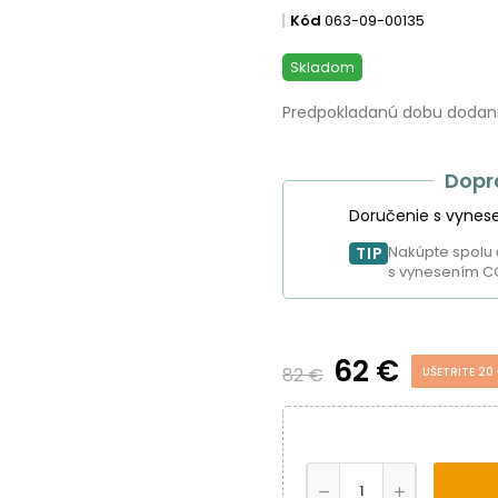
Kód
063-09-00135
Skladom
Predpokladanú dobu dodania
Dopr
Doručenie s vynes
Nakúpte spolu 
TIP
s vynesením C
62 €
82 €
UŠETRITE 20