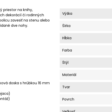
 priestor na knihy,
Výška
h dekorácií či rodinných
olicu zavesiť na stenu alebo
ridané dve nohy.
Šírka
Hĺbka
Farba
Štýl
Materiál
esková doska s hrúbkou 16 mm
Tvar
ojaca)
ontáž)
Povrch
Veľkosť