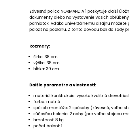
Závesná polica NORMANDIA 1 poskytuje ďalší úložný
dokumenty alebo na vystavenie vašich obľúbenýc
pamiatok. Vďaka univerzálnemu dizajnu môžete p
položiť na podlahu. Z tohto dôvodu boli do sady p
Rozmery:
šírka: 38 cm
výška: 38 cm
hĺbka: 39 cm
Ďalšie parametre a vlastnosti:
materiál konštrukcie: vysoko kvalitná drevotri
farba: matná
spôsob montáže: 2 spôsoby (závesná, voľne st
súčasťou balenia: 2 nohy (pre voľne stojacu m
hmotnosť: 8 kg
počet balení: 1