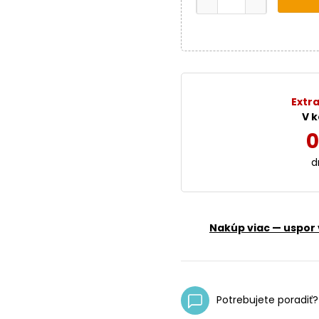
Extra
V k
0
d
Nakúp viac — uspor 
Potrebujete poradiť