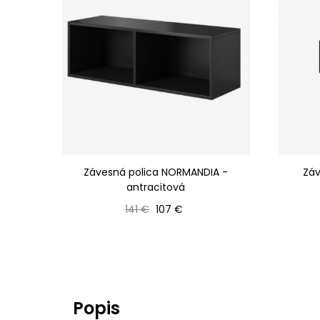
Závesná polica NORMANDIA -
Záv
antracitová
Bežná cena
Cena
141 €
107 €
Popis