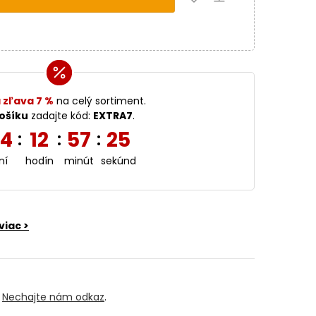
 zľava 7 %
na celý sortiment.
ošíku
zadajte kód:
EXTRA7
.
4
12
57
25
:
:
:
ní
hodín
minút
sekúnd
viac >
?
Nechajte nám odkaz
.