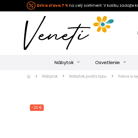
Extra zľava 7 %
na celý sortiment. V košíku zadajte 
Nábytok
Osvetlenie
Nábytok
Nábytok podľa typu
Police a r
-20 €