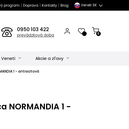
|
|
|
Veneti SK
vý program
Doprava
Kontakty
Blog
0950 103 422
0
prevádzková doba
 Veneti
Akcie a zľavy
ANDIA 1 - antracitová
ca NORMANDIA 1 -