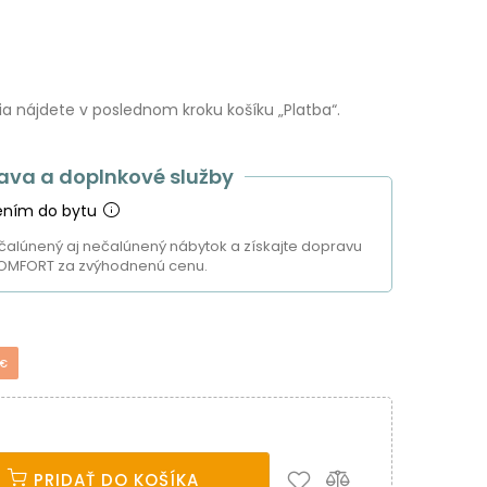
 nájdete v poslednom kroku košíku „Platba“.
ava a doplnkové služby
ením do bytu
čalúnený aj nečalúnený nábytok a získajte dopravu
OMFORT za zvýhodnenú cenu.
 €
PRIDAŤ DO KOŠÍKA