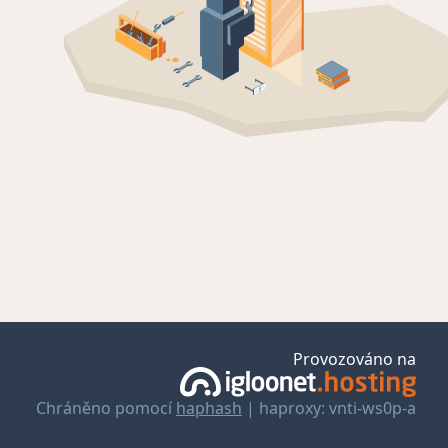
Provozováno na
Chráněno pomocí
haphash
| haproxy: vnti-ws0p-a