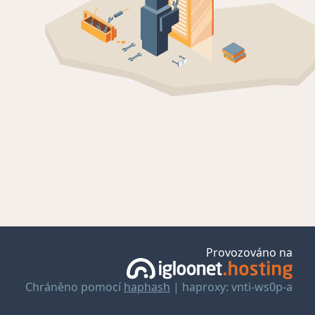
Provozováno na
Chráněno pomocí
haphash
| haproxy: vnti-ws0p-a