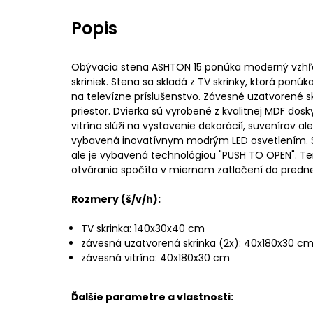
Popis
Obývacia stena ASHTON 15 ponúka moderný vzhľa
skriniek. Stena sa skladá z TV skrinky, ktorá ponú
na televízne príslušenstvo. Závesné uzatvorené sk
priestor. Dvierka sú vyrobené z kvalitnej MDF dosky
vitrína slúži na vystavenie dekorácií, suvenírov ale
vybavená inovatívnym modrým LED osvetlením. 
ale je vybavená technológiou "PUSH TO OPEN". T
otvárania spočíta v miernom zatlačení do prednej
Rozmery (š/v/h):
TV skrinka: 140x30x40 cm
závesná uzatvorená skrinka (2x): 40x180x30 c
závesná vitrína: 40x180x30 cm
Ďalšie parametre a vlastnosti: