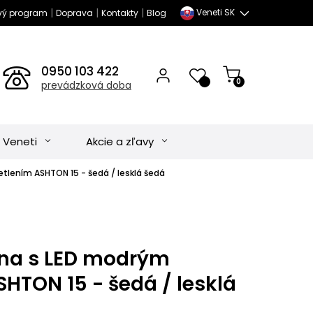
|
|
|
Veneti SK
vý program
Doprava
Kontakty
Blog
0950 103 422
0
prevádzková doba
 Veneti
Akcie a zľavy
tlením ASHTON 15 - šedá / lesklá šedá
ena s LED modrým
HTON 15 - šedá / lesklá