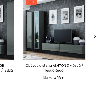
-116 €
-121 
›
RGB
Obývacia stena ASHTON 3 - šedá /
Ob
/ lesklá
lesklá šedá
osvet
Bežná cena
Cena
614 €
498 €