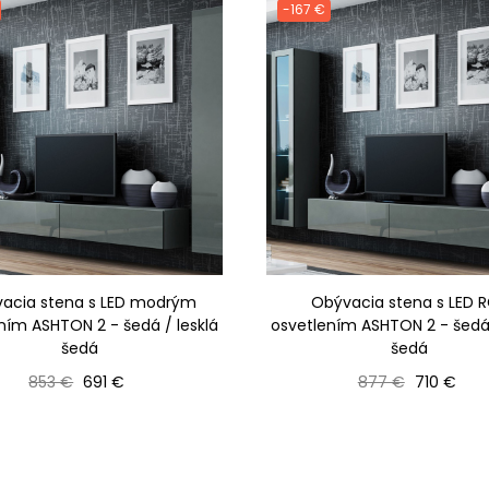
-167 €
acia stena s LED modrým
Obývacia stena s LED 
ním ASHTON 2 - šedá / lesklá
osvetlením ASHTON 2 - šedá 
šedá
šedá
Bežná cena
Cena
Bežná cena
Cena
853 €
691 €
877 €
710 €