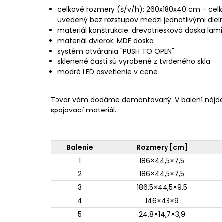
celkové rozmery (š/v/h): 260x180x40 cm - celk
uvedený bez rozstupov medzi jednotlivými diel
materiál konštrukcie: drevotriesková doska la
materiál dvierok: MDF doska
systém otvárania "PUSH TO OPEN"
sklenené časti sú vyrobené z tvrdeného skla
modré LED osvetlenie v cene
Tovar vám dodáme demontovaný. V balení nájd
spojovací materiál.
Balenie
Rozmery [cm]
1
186×44,5×7,5
2
186×44,5×7,5
3
186,5×44,5×9,5
4
146×43×9
5
24,8×14,7×3,9