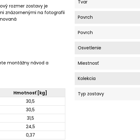
Tvar
ový rozmer zostavy je
mi znázornenými na fotografii
Povrch
minovaná
Povrch
Osvetlenie
ete montážny návod a
Miestnosť
Kolekcia
Hmotnosť [kg]
Typ zostavy
30,5
30,5
31,5
24,5
0,37