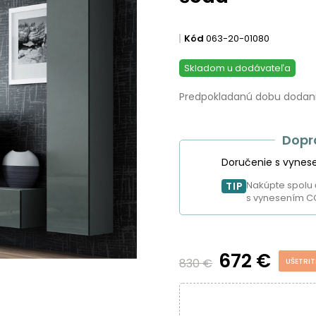
Kód
063-20-01080
Skladom u dodávateľa
Predpokladanú dobu dodania
Dopr
Doručenie s vynes
Nakúpte spolu 
TIP
s vynesením C
672 €
830 €
UŠETRIT