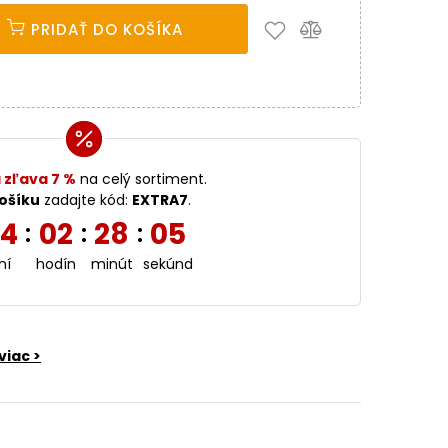
PRIDAŤ DO KOŠÍKA
 zľava 7 %
na celý sortiment.
ošíku
zadajte kód:
EXTRA7
.
4
02
28
04
:
:
:
ní
hodín
minút
sekúnd
viac >