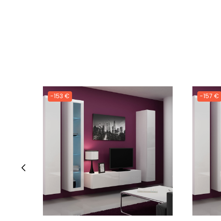
-153 €
-157 €
‹