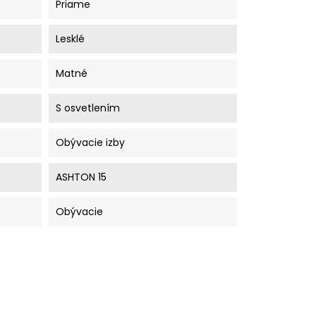
Priame
Lesklé
Matné
S osvetlením
Obývacie izby
ASHTON 15
Obývacie