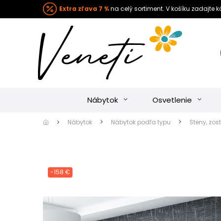
Extra zľava 7 %
na celý sortiment. V košíku zadajte 
Nábytok
Osvetlenie
Nábytok
Nábytok podľa typu
Steny, zos
-158 €