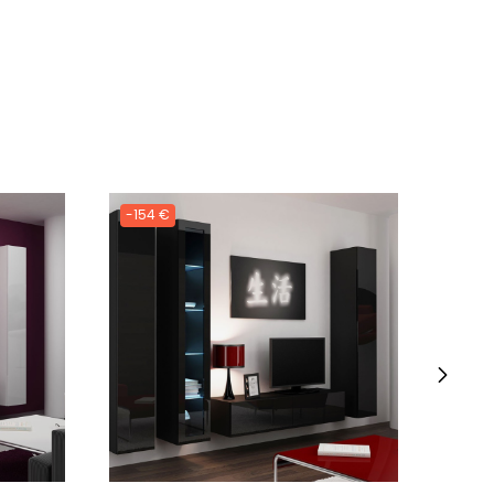
-154 €
-154
›