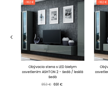
-162 €
-162 €
‹
Obývacia stena s LED bielym
Obýv
osvetlením ASHTON 2 - šedá / lesklá
osvetle
šedá
Bežná cena
Cena
853 €
691 €