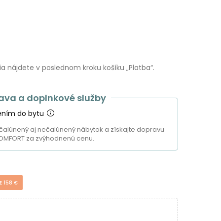
 nájdete v poslednom kroku košíku „Platba“.
ava a doplnkové služby
ením do bytu
čalúnený aj nečalúnený nábytok a získajte dopravu
OMFORT za zvýhodnenú cenu.
E 158 €