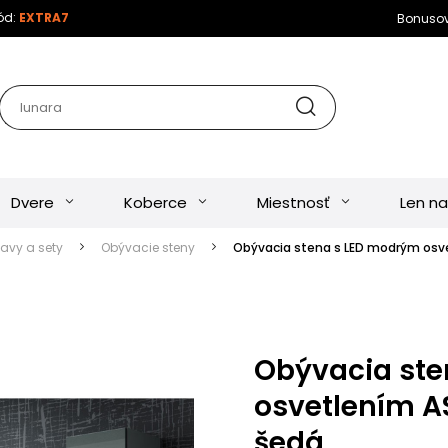
kód:
EXTRA7
Bonuso
Dvere
Koberce
Miestnosť
Len na
tavy a sety
Obývacie steny
Obývacia stena s LED modrým osve
Obývacia st
osvetlením AS
šedá