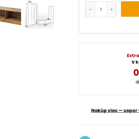
Extra
V k
0
d
Nakúp viac — uspor 