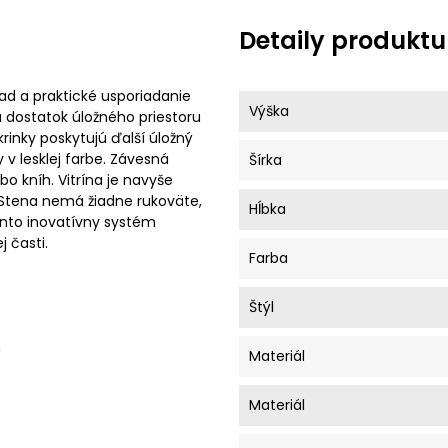
Detaily produktu
d a praktické usporiadanie
Výška
ka dostatok úložného priestoru
rinky poskytujú ďalší úložný
 v lesklej farbe. Závesná
Šírka
bo kníh. Vitrína je navyše
Stena nemá žiadne rukoväte,
Hĺbka
ento inovatívny systém
 časti.
Farba
Štýl
m
Materiál
Materiál