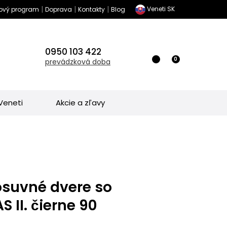
|
|
|
Veneti SK
vý program
Doprava
Kontakty
Blog
0950 103 422
0
prevádzková doba
 Veneti
Akcie a zľavy
osuvné dvere so
 II. čierne 90