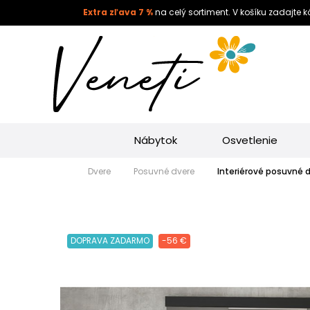
Extra zľava 7 %
na celý sortiment. V košíku zadajte 
Nábytok
Osvetlenie
Dvere
Posuvné dvere
Interiérové posuvn
DOPRAVA ZADARMO
-56 €