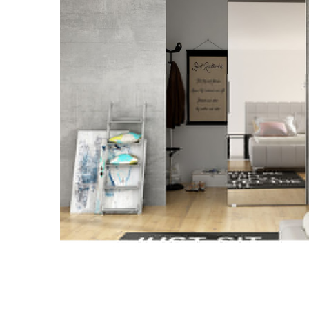
Lepšia
Tento web ukladá v súlade so zákonmi na vaše zariadenie súbory
pre ďalšie používanie webu a taktiež pre využitie, odovz