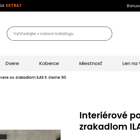
kód:
EXTRA7
Bonuso
Dvere
Koberce
Miestnosť
Len na
é dvere so zrakadlom ILAS II. čierne 90
Interiérové p
zrakadlom ILAS