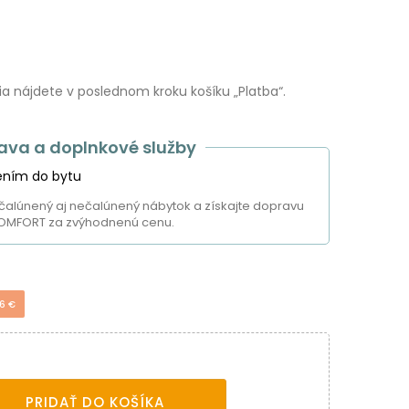
 nájdete v poslednom kroku košíku „Platba“.
ava a doplnkové služby
ením do bytu
čalúnený aj nečalúnený nábytok a získajte dopravu
OMFORT za zvýhodnenú cenu.
úkromia
6 €
ám a tiež na analytické účely. Odsúhlaste prosím ich nastavenia
ach vrátane ďalších webov. Viac o cookies.
Viac o cookies.
PRIDAŤ DO KOŠÍKA