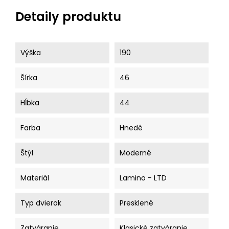
Detaily produktu
Výška
190
Šírka
46
Hĺbka
44
Farba
Hnedé
Štýl
Moderné
Materiál
Lamino - LTD
Typ dvierok
Presklené
Zatváranie
Klasické zatváranie