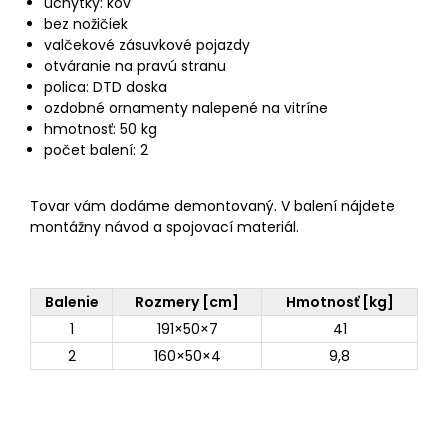
úchytky: kov
bez nožičiek
valčekové zásuvkové pojazdy
otváranie na pravú stranu
polica: DTD doska
ozdobné ornamenty nalepené na vitríne
hmotnosť: 50 kg
počet balení: 2
Tovar vám dodáme demontovaný. V balení nájdete
montážny návod a spojovací materiál.
Balenie
Rozmery [cm]
Hmotnosť [kg]
1
191×50×7
41
2
160×50×4
9,8