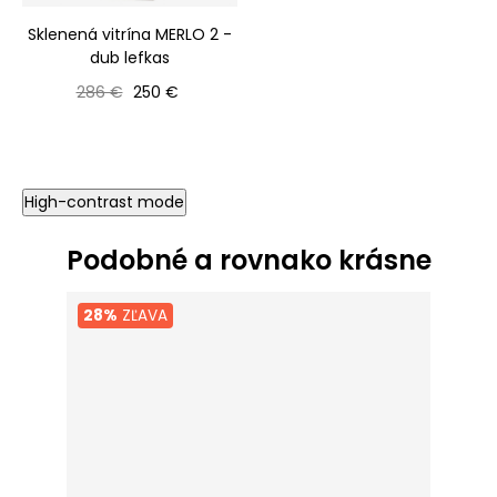
Sklenená vitrína MERLO 2 -
dub lefkas
Bežná cena
Cena
286 €
250 €
High-contrast mode
Podobné a rovnako krásne
28%
ZĽAVA