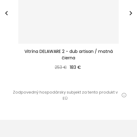
A
Vitrína DELAWARE 2 - dub artisan / matná
Ú
čierna
Bežná cena
Cena
253 €
183 €
Zodpovedný hospodársky subjekt za tento produkt v
EÚ