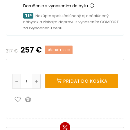
Doručenie s vynesením do bytu
TIP
Nakúpte spolu čalúnený aj nečalúnený
nábytok a získajte dopravu s vynesením COMFORT
za zvýhodnenú cenu.
257 €
317 €
UŠETRITE 60 €
PRIDAŤ DO KOŠÍKA