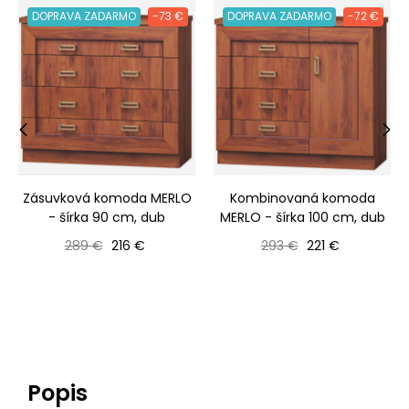
DOPRAVA ZADARMO
-73 €
DOPRAVA ZADARMO
-72 €
‹
›
Zásuvková komoda MERLO
Kombinovaná komoda
- šírka 90 cm, dub
MERLO - šírka 100 cm, dub
Bežná cena
Cena
Bežná cena
Cena
289 €
216 €
293 €
221 €
Popis