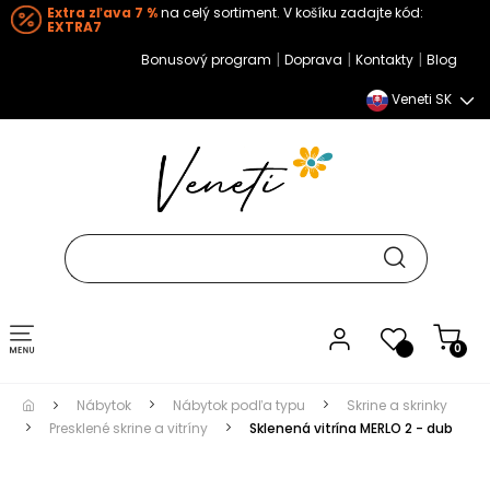
Extra zľava 7 %
na celý sortiment. V košíku zadajte kód:
EXTRA7
|
|
|
Bonusový program
Doprava
Kontakty
Blog
Veneti SK
Toggle navigation
0
Nábytok
Nábytok podľa typu
Skrine a skrinky
Presklené skrine a vitríny
Sklenená vitrína MERLO 2 - dub