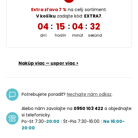
Extra zľava 7 %
na celý sortiment.
V košíku
zadajte kód:
EXTRA7
.
04
15
04
32
:
:
:
dní
hodín
minút
sekúnd
Nakúp viac — uspor viac >
Potrebujete poradiť?
Nechajte nám odkaz
.
Alebo nám zavolajte na
0950 103 422
a objednajte
si telefonicky.
Po-St 7:30-
20:00
|
Št–Pia 7:30-16:00
|
Ne 16:00-
20:00