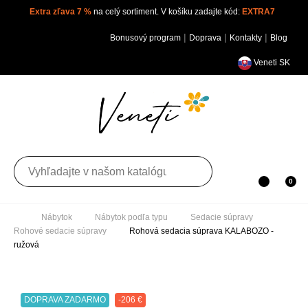
Extra zľava 7 %
na celý sortiment. V košíku zadajte kód:
EXTRA7
|
|
|
Bonusový program
Doprava
Kontakty
Blog
Veneti SK
Toggle navigation
0
Nábytok
Nábytok podľa typu
Sedacie súpravy
Rohové sedacie súpravy
Rohová sedacia súprava
KALABOZO - ružová