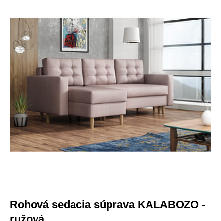
DOPRAVA ZADARMO
-206 €
Lepšia funkcia, obsah na mieru a
ochrana súkromia
Tento web ukladá v súlade so zákonmi na vaše zariadenie
súbory cookies. Cookies súbory používame na personalizáciu
obsahu a reklám a tiež na analytické účely. Odsúhlaste prosím
ich nastavenia pre ďalšie používanie webu a taktiež pre využitie,
odovzdanie a zobrazenie cielenej reklamy na sociálnych a
reklamných sieťach vrátane ďalších webov. Viac o cookies.
Viac o cookies.
Prijať všetky súbory cookie
Odmítnout vše
|
Nastavenia súborov cookie