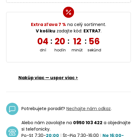
Extra zľava 7 %
na celý sortiment.
V košíku
zadajte kód:
EXTRA7
.
04
20
12
56
:
:
:
dní
hodín
minút
sekúnd
Nakúp viac — uspor viac >
Potrebujete poradiť?
Nechajte nám odkaz
.
Alebo nám zavolajte na
0950 103 422
a objednajte
si telefonicky.
Po-St 7:30-
20:00
|
Št–Pia 7:30-16:00
|
Ne 16:00-