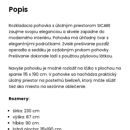
Popis
Rozkladacia pohovka s úložným priestorom SICARE
zaujme svojou eleganciou a skvele zapadne do
moderného interiéru. Pohovka má úhľadný tvar s
elegantnými podrúčkami. Zvislé prešívanie pozdĺž
operadla a sedáku je ozdobným prvkom pohovky.
Prešívanie dokonale ladí s použitou plyšovou látkou.
Navyše pohovku je možné rozložiť na lôžko s plochou na
spanie 115 x 190 cm. V pohovke sa nachádza praktický
úložný priestor na posteľnú bielizeň, ktorý môže slúžiť
tiež ako miesto na sezónne oblečenie.
Rozmery:
šírka: 230 cm
výška: 87 cm
hĺbka: 90 cm
ložná plocha: 115x190 cm