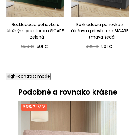
Rozkladacia pohovka s
Rozkladacia pohovka s
úložným priestorom SICARE
úložným priestorom SICARE
- zelená
- tmavá šedá
Bežná cena
Cena
Bežná cena
Cena
680 €
501 €
680 €
501 €
High-contrast mode
Podobné a rovnako krásne
26%
ZĽAVA