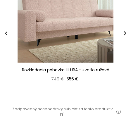
ivá
Rozkladacia pohovka LILURA - svetlo ružová
Bežná cena
Cena
749 €
556 €
Zodpovedný hospodársky subjekt za tento produkt v
EÚ