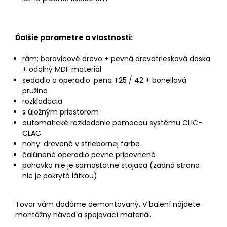
Ďalšie parametre a vlastnosti:
rám: borovicové drevo + pevná drevotriesková doska
+ odolný MDF materiál
sedadlo a operadlo: pena T25 / 42 + bonellová
pružina
rozkladacia
s úložným priestorom
automatické rozkladanie pomocou systému CLIC-
CLAC
nohy: drevené v striebornej farbe
čalúnené operadlo pevne pripevnené
pohovka nie je samostatne stojaca (zadná strana
nie je pokrytá látkou)
Tovar vám dodáme demontovaný. V balení nájdete
montážny návod a spojovací materiál.