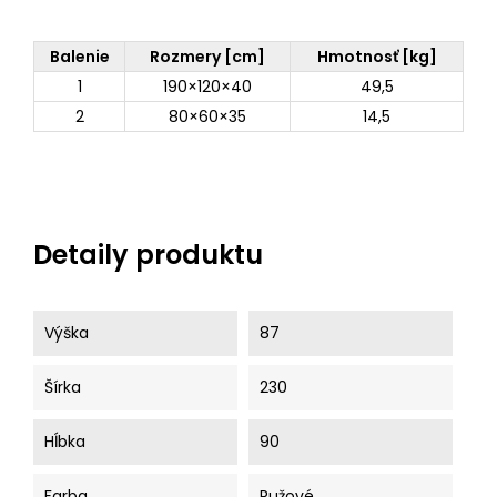
Balenie
Rozmery [cm]
Hmotnosť [kg]
1
190×120×40
49,5
2
80×60×35
14,5
Detaily produktu
Výška
87
Šírka
230
Hĺbka
90
Farba
Ružové