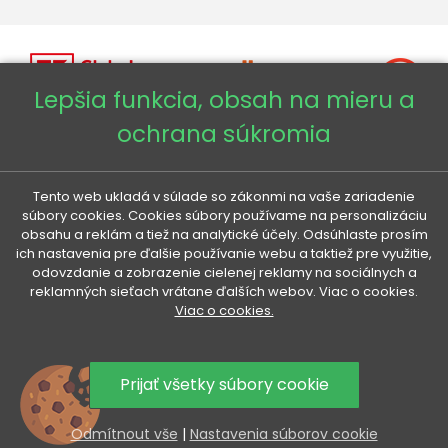
Lepšia funkcia, obsah na mieru a
ochrana súkromia
Copyright © 2026 - Veneti™
Tento web ukladá v súlade so zákonmi na vaše zariadenie
Veneti SK
súbory cookies. Cookies súbory používame na personalizáciu
obsahu a reklám a tiež na analytické účely. Odsúhlaste prosím
ich nastavenia pre ďalšie používanie webu a taktiež pre využitie,
Veneti CZ
odovzdanie a zobrazenie cielenej reklamy na sociálnych a
reklamných sieťach vrátane ďalších webov. Viac o cookies.
Viac o cookies.
Veneti DE
Veneti HU
Prijať všetky súbory cookie
Odmítnout vše
|
Nastavenia súborov cookie