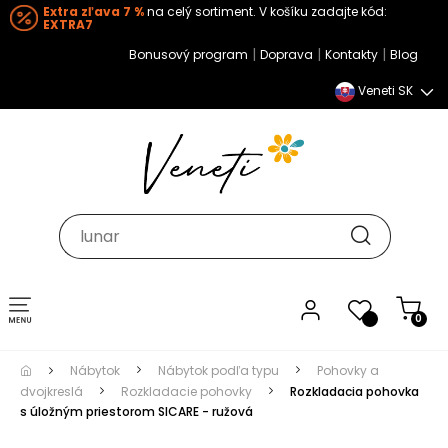
Extra zľava 7 %
na celý sortiment. V košíku zadajte kód:
EXTRA7
|
|
|
Bonusový program
Doprava
Kontakty
Blog
Veneti SK
Toggle navigation
0
Nábytok
Nábytok podľa typu
Pohovky a
dvojkreslá
Rozkladacie pohovky
Rozkladacia pohovka
s úložným priestorom SICARE - ružová