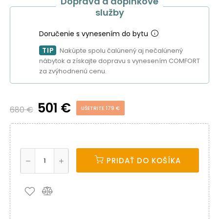
Doprava a doplnkové
služby
Doručenie s vynesením do bytu
TIP
Nakúpte spolu čalúnený aj nečalúnený
nábytok a získajte dopravu s vynesením COMFORT
za zvýhodnenú cenu.
501 €
680 €
UŠETRITE 179 €
PRIDAŤ DO KOŠÍKA