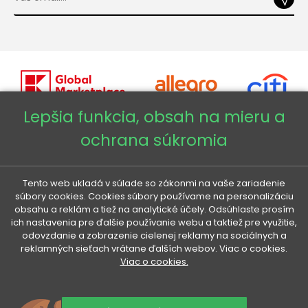
Lepšia funkcia, obsah na mieru a
ochrana súkromia
Copyright © 2026 - Veneti™
Veneti SK
Tento web ukladá v súlade so zákonmi na vaše zariadenie
súbory cookies. Cookies súbory používame na personalizáciu
obsahu a reklám a tiež na analytické účely. Odsúhlaste prosím
Veneti CZ
ich nastavenia pre ďalšie používanie webu a taktiež pre využitie,
odovzdanie a zobrazenie cielenej reklamy na sociálnych a
reklamných sieťach vrátane ďalších webov. Viac o cookies.
Veneti DE
Viac o cookies.
Veneti HU