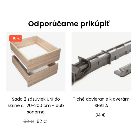
Odporúčame prikúpiť
-18 €
Sada 2 zásuviek UNI do
Tiché dovieranie k dverám
skrine š. 120-200 cm - dub
SHAILA
sonoma
Cena
34 €
Bežná cena
Cena
80 €
62 €