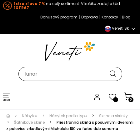
Extra zľava 7 %
na celý sortiment. V košíku zadajte kód:
EXTRA7
|
|
|
Bonusový program
Doprava
Kontakty
Blog
Veneti SK
Toggle navigation
0
Nábytok
Nábytok podľa typu
Skrine a skrinky
Šatníkové skrine
Priestranná skriňa s posuvnými dverami
z polovice zrkadlovými Michalela 180 vo farbe dub sonoma