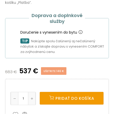
košíku „Platba“.
Doprava a doplnkové
služby
Doručenie s vynesením do bytu
TIP
Nakúpte spolu čalúnený aj nečalúnený
nábytok a získajte dopravu s vynesením COMFORT
za zvýhodnenú cenu.
537 €
683 €
UŠETRITE 146 €
PRIDAŤ DO KOŠÍKA