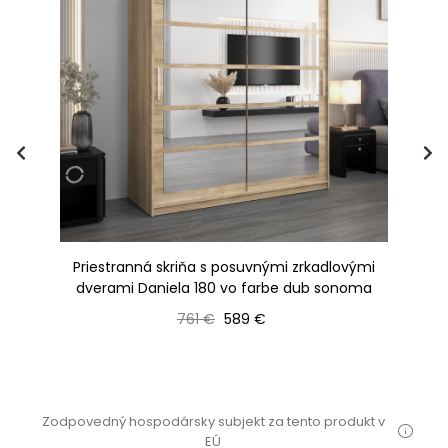
a
Priestranná skriňa s posuvnými zrkadlovými
dverami Daniela 180 vo farbe dub sonoma
Bežná cena
Cena
761 €
589 €
Zodpovedný hospodársky subjekt za tento produkt v
EÚ