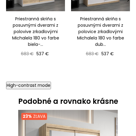
‹
›
Priestranná skriňa s
Priestranná skriňa s
posuvnými dverami z
posuvnými dverami z
polovive zrkadlovými
polovice zrkadlovými
Michalela 180 vo farbe
Michalela 180 vo farbe
biela-...
dub...
Bežná cena
Cena
Bežná cena
Cena
683 €
537 €
683 €
537 €
High-contrast mode
Podobné a rovnako krásne
23%
ZĽAVA