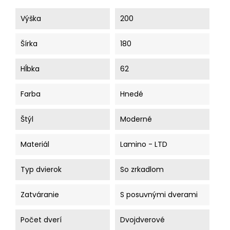
Výška
200
Šírka
180
Hĺbka
62
Farba
Hnedé
Štýl
Moderné
Materiál
Lamino - LTD
Typ dvierok
So zrkadlom
Zatváranie
S posuvnými dverami
Počet dverí
Dvojdverové