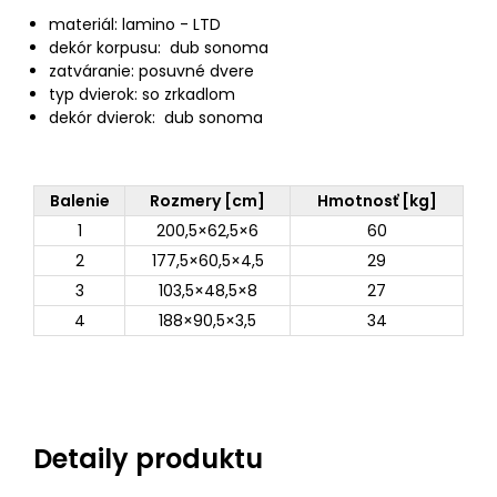
materiál: lamino - LTD
dekór korpusu: dub sonoma
zatváranie: posuvné dvere
typ dvierok: so zrkadlom
dekór dvierok: dub sonoma
Balenie
Rozmery [cm]
Hmotnosť [kg]
1
200,5×62,5×6
60
2
177,5×60,5×4,5
29
3
103,5×48,5×8
27
4
188×90,5×3,5
34
Detaily produktu