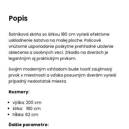
Popis
Šatníková skriňa so šírkou 180 cm vyrieši efektívne
uskladnenie šatstva na malej ploche. Policové
vnútorné usporiadanie poskytne prehľadné uloženie
oblečenia a osobných vecí. Zrkadlo na dverách je
legantným aj praktickým prvkom.
Svojim moderným vzhľadom bude tvoriť zaujímavý
prvok v miestnosti a vďaka posuvným dverám vyrieši
prípadný nedostatok miesta.
Rozmery:
výška: 200 cm
šírka: 180 cm
hĺbka: 62 cm
Ďalšie parametre: