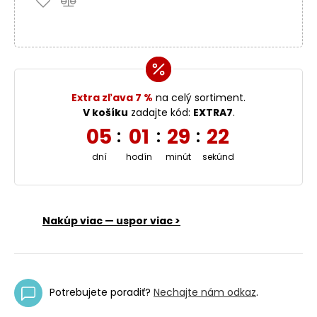
Extra zľava 7 %
na celý sortiment.
V košíku
zadajte kód:
EXTRA7
.
05
01
29
21
:
:
:
dní
hodín
minút
sekúnd
Nakúp viac — uspor viac >
Potrebujete poradiť?
Nechajte nám odkaz
.