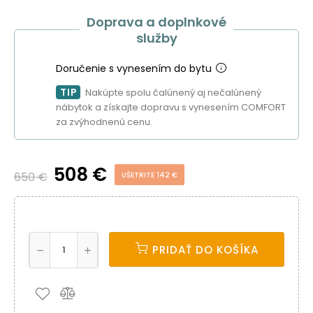
Doprava a doplnkové
služby
Doručenie s vynesením do bytu
TIP
Nakúpte spolu čalúnený aj nečalúnený
nábytok a získajte dopravu s vynesením COMFORT
za zvýhodnenú cenu.
508 €
650 €
UŠETRITE 142 €
PRIDAŤ DO KOŠÍKA