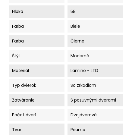
Hĺbka
58
Farba
Biele
Farba
Čierne
Štýl
Moderné
Materiál
Lamino - LTD
Typ dvierok
So zrkadlom
Zatváranie
S posuvnými dverami
Počet dverí
Dvojdverové
Tvar
Priame