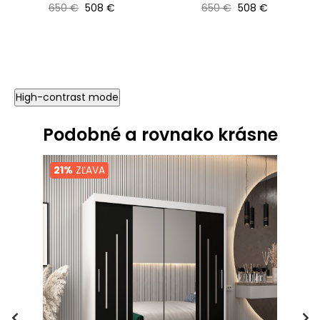
Bežná cena
Cena
Bežná cena
Cena
650 €
508 €
650 €
508 €
High-contrast mode
Podobné a rovnako krásne
21%
ZĽAVA