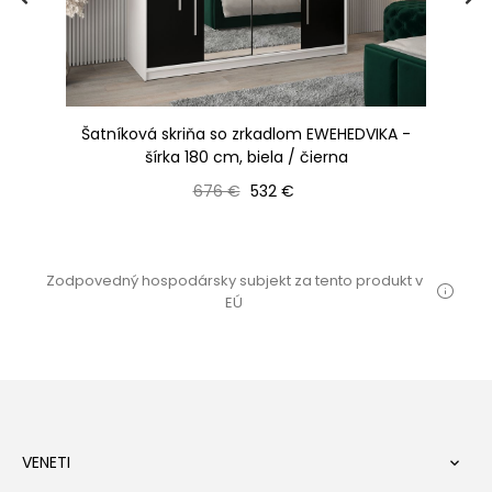
80
Šatníková skriňa so zrkadlom EWEHEDVIKA -
Š
šírka 180 cm, biela / čierna
Bežná cena
Cena
676 €
532 €
Zodpovedný hospodársky subjekt za tento produkt v
EÚ
VENETI
