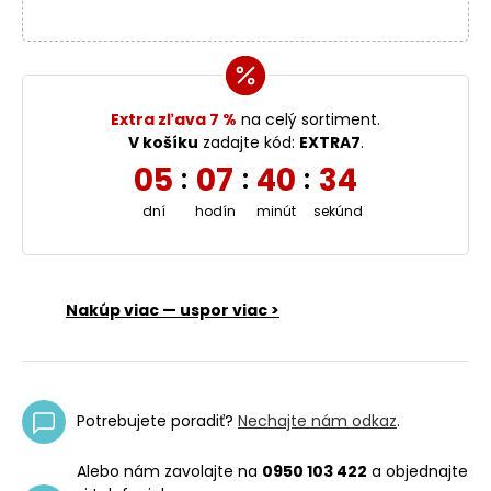
Extra zľava 7 %
na celý sortiment.
V košíku
zadajte kód:
EXTRA7
.
05
07
40
33
:
:
:
dní
hodín
minút
sekúnd
Nakúp viac — uspor viac >
Potrebujete poradiť?
Nechajte nám odkaz
.
Alebo nám zavolajte na
0950 103 422
a objednajte