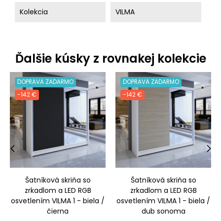
Kolekcia
VILMA
Ďalšie kúsky z rovnakej kolekcie
DOPRAVA ZADARMO
DOPRAVA ZADARMO
-142 €
-142 €
‹
›
Šatníková skriňa so
Šatníková skriňa so
zrkadlom a LED RGB
zrkadlom a LED RGB
osvetlením VILMA 1 - biela /
osvetlením VILMA 1 - biela /
čierna
dub sonoma