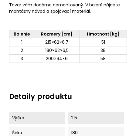
Tovar vám dodáme demontovaný. V balení nájdete
montážny návod a spojovací materiál.
Balenie
Rozmery [cm]
Hmotnosť [kg]
1
215×62×6,7
51
2
180×62×6,5
38
3
200×94×6
58
Detaily produktu
Výška
215
Šírka
180