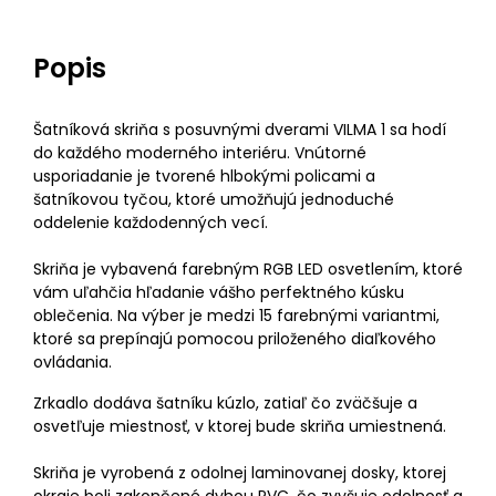
Popis
Šatníková skriňa s posuvnými dverami VILMA 1 sa hodí
do každého moderného interiéru. Vnútorné
usporiadanie je tvorené hlbokými policami a
šatníkovou tyčou, ktoré umožňujú jednoduché
oddelenie každodenných vecí.
Skriňa je vybavená farebným RGB LED osvetlením, ktoré
vám uľahčia hľadanie vášho perfektného kúsku
oblečenia. Na výber je medzi 15 farebnými variantmi,
ktoré sa prepínajú pomocou priloženého diaľkového
ovládania.
Zrkadlo dodáva šatníku kúzlo, zatiaľ čo zväčšuje a
osvetľuje miestnosť, v ktorej bude skriňa umiestnená.
Skriňa je vyrobená z odolnej laminovanej dosky, ktorej