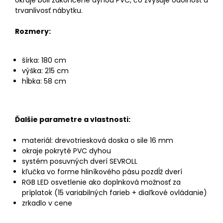
okraje boli zakončené dyhou PVC, čo zvyšuje odolnosť a
trvanlivosť nábytku.
Rozmery:
šírka: 180 cm
výška: 215 cm
hĺbka: 58 cm
Ďalšie parametre a vlastnosti:
materiál: drevotriesková doska o sile 16 mm
okraje pokryté PVC dyhou
systém posuvných dverí SEVROLL
kľučka vo forme hliníkového pásu pozdĺž dverí
RGB LED osvetlenie ako doplnková možnosť za
príplatok (15 variabilných farieb + diaľkové ovládanie)
zrkadlo v cene