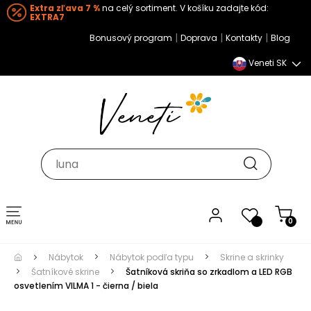
Extra zľava 7 %
na celý sortiment. V košíku zadajte kód:
EXTRA7
|
|
|
Bonusový program
Doprava
Kontakty
Blog
Veneti SK
Toggle navigation
0
Nábytok
Nábytok podľa typu
Skrine a skrinky
Šatníkové skrine
Šatníková skriňa so zrkadlom a LED RGB
osvetlením VILMA 1 - čierna / biela