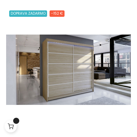
DOPRAVA ZADARMO
-152 €
Lepšia funkcia, obsah na mieru a
ochrana súkromia
Tento web ukladá v súlade so zákonmi na vaše zariadenie
súbory cookies. Cookies súbory používame na personalizáciu
obsahu a reklám a tiež na analytické účely. Odsúhlaste prosím
ich nastavenia pre ďalšie používanie webu a taktiež pre využitie,
odovzdanie a zobrazenie cielenej reklamy na sociálnych a
reklamných sieťach vrátane ďalších webov. Viac o cookies.
Viac o cookies.
Prijať všetky súbory cookie
Odmítnout vše
|
Nastavenia súborov cookie