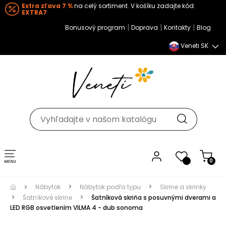
Extra zľava 7 %
na celý sortiment. V košíku zadajte kód:
EXTRA7
|
|
|
Bonusový program
Doprava
Kontakty
Blog
Veneti SK
Toggle navigation
0
Nábytok
Nábytok podľa typu
Skrine a skrinky
Šatníkové skrine
Šatníková skriňa s posuvnými dverami a
LED RGB osvetlením VILMA 4 - dub sonoma