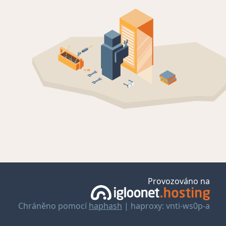
Provozováno na
Chráněno pomocí
haphash
| haproxy: vnti-ws0p-a