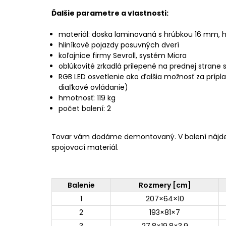
Ďalšie parametre a vlastnosti:
materiál: doska laminovaná s hrúbkou 16 mm,
hliníkové pojazdy posuvných dverí
koľajnice firmy Sevroll, systém Micra
oblúkovité zrkadlá prilepené na prednej strane s
RGB LED osvetlenie ako ďalšia možnosť za príplat
diaľkové ovládanie)
hmotnosť: 119 kg
počet balení: 2
Tovar vám dodáme demontovaný. V balení nájd
spojovací materiál.
Balenie
Rozmery [cm]
1
207×64×10
2
193×81×7