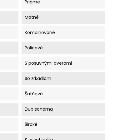
Priame
Matné
Kombinované
Policové
S posuvnými dverami
So zrkadlom
Šatňové
Dub sonoma
Široké
S osvetlením