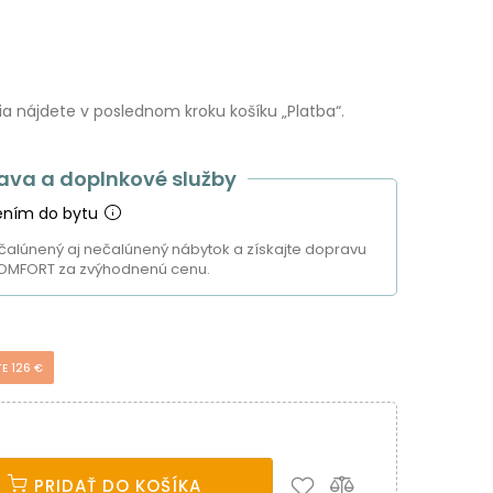
 nájdete v poslednom kroku košíku „Platba“.
ava a doplnkové služby
ením do bytu
čalúnený aj nečalúnený nábytok a získajte dopravu
OMFORT za zvýhodnenú cenu.
E 126 €
PRIDAŤ DO KOŠÍKA