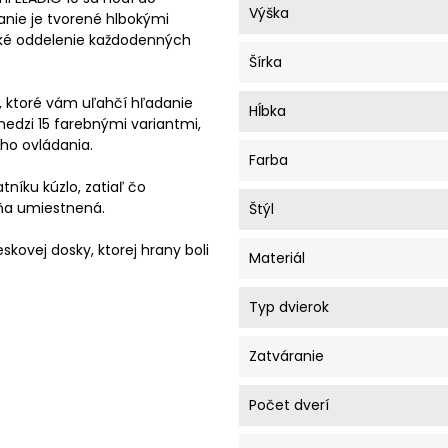
Výška
nie je tvorené hlbokými
hké oddelenie každodenných
Šírka
, ktoré vám uľahčí hľadanie
Hĺbka
edzi 15 farebnými variantmi,
ho ovládania.
Farba
tníku kúzlo, zatiaľ čo
iňa umiestnená.
Štýl
skovej dosky, ktorej hrany boli
Materiál
Typ dvierok
Zatváranie
Počet dverí