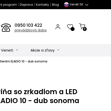
|
|
|
Veneti SK
vý program
Doprava
Kontakty
Blog
0950 103 422
0
prevádzková doba
 Veneti
Akcie a zľavy
etlením ELADIO 10 - dub sonoma
iňa so zrkadlom a LED
LADIO 10 - dub sonoma