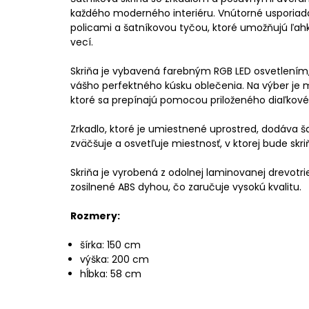
každého moderného interiéru. Vnútorné usporiada
policami a šatníkovou tyčou, ktoré umožňujú ľa
vecí.
Skriňa je vybavená farebným RGB LED osvetlením
vášho perfektného kúsku oblečenia. Na výber je m
ktoré sa prepínajú pomocou priloženého diaľkové
Zrkadlo, ktoré je umiestnené uprostred, dodáva ša
zväčšuje a osvetľuje miestnosť, v ktorej bude skr
Skriňa je vyrobená z odolnej laminovanej drevotrie
zosilnené ABS dyhou, čo zaručuje vysokú kvalitu.
Rozmery:
šírka: 150 cm
výška: 200 cm
hĺbka: 58 cm