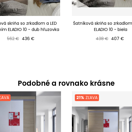
ová skriňa so zrkadlom a LED
Šatníková skriňa so zrkadlo
ním ELADIO 10 - dub hľuzovka
ELADIO 10 - biela
Bežná cena
Cena
Bežná cena
Cena
562 €
436 €
438 €
407 €
Podobné a rovnako krásne
ĽAVA
21%
ZĽAVA