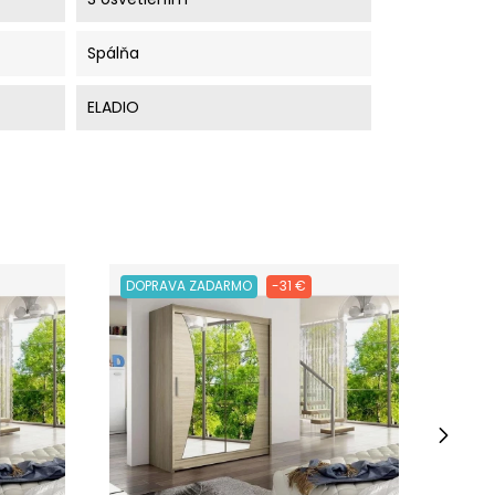
Spálňa
ELADIO
DOPRAVA ZADARMO
-31 €
DOPR
›