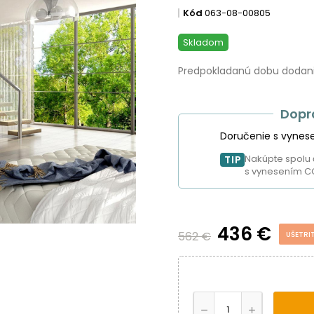
Kód
063-08-00805
Skladom
Predpokladanú dobu dodania
Dopr
Doručenie s vynes
Nakúpte spolu 
TIP
s vynesením C
436 €
562 €
UŠETRIT