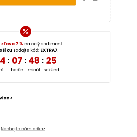
 zľava 7 %
na celý sortiment.
ošíku
zadajte kód:
EXTRA7
.
4
07
48
24
:
:
:
ní
hodín
minút
sekúnd
viac >
?
Nechajte nám odkaz
.