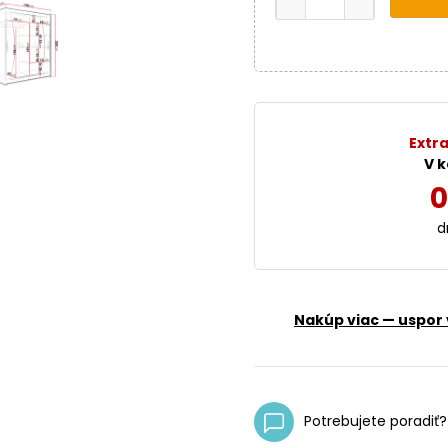
Extra
V k
0
d
Nakúp viac — uspor 
Potrebujete poradiť