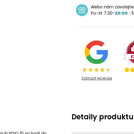
Alebo nám zavolajt
Po-St 7:30-
20:00
|
Š
Zobraziť recenzie
Detaily produktu
i ELADIO 10 sa hodí do