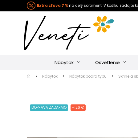
Extra zľava 7 %
na celý sortiment. V košíku zadajte 
Nábytok
Osvetlenie
Nábytok
Nábytok podľa typu
Skrine a sk
DOPRAVA ZADARMO
-126 €