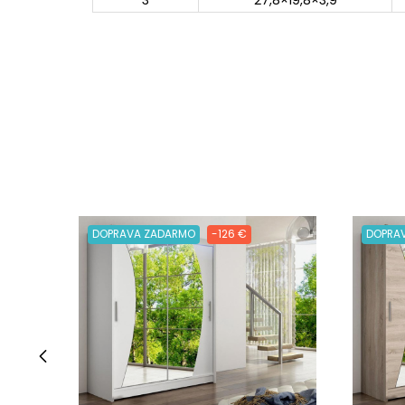
3
27,8×19,8×3,9
DOPRAVA ZADARMO
-126 €
DOPRA
‹