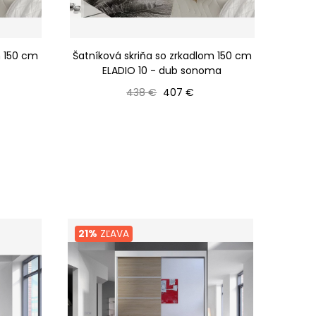
m 150 cm
Šatníková skriňa so zrkadlom 150 cm
Šatní
ELADIO 10 - dub sonoma
Bežná cena
Cena
438 €
407 €
21%
ZĽAVA
21%
Z