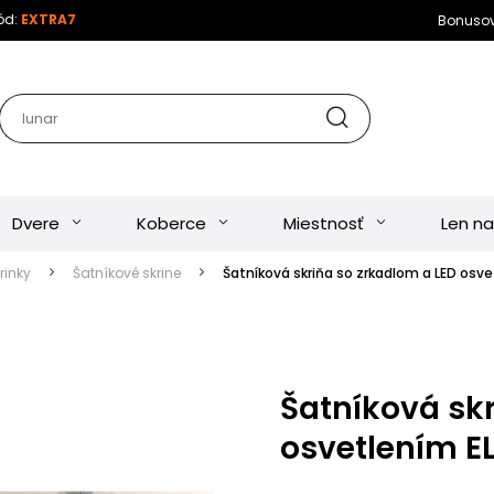
kód:
EXTRA7
Bonuso
Dvere
Koberce
Miestnosť
Len na
rinky
Šatníkové skrine
Šatníková skriňa so zrkadlom a LED osv
Šatníková skr
osvetlením E