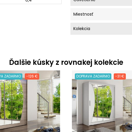
0,4
Miestnosť
Kolekcia
Ďalšie kúsky z rovnakej kolekcie
VA ZADARMO
-126 €
DOPRAVA ZADARMO
-31 €