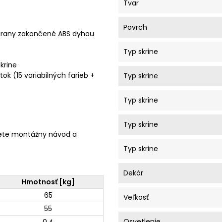
Tvar
Povrch
 hrany zakončené ABS dyhou
Typ skrine
krine
ok (15 variabilných farieb +
Typ skrine
Typ skrine
Typ skrine
ete montážny návod a
Typ skrine
Dekór
Hmotnosť [kg]
65
Veľkosť
55
Osvetlenie