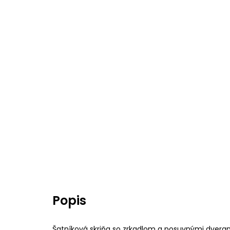
Popis
Šatníková skriňa so zrkadlom a posuvnými dveram