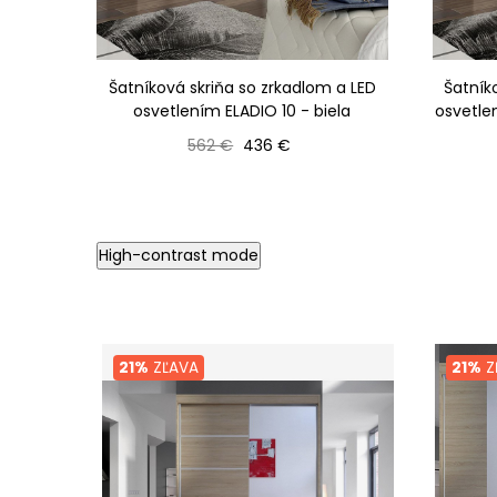
Šatníková skriňa so zrkadlom a LED
Šatník
osvetlením ELADIO 10 - biela
osvetle
Bežná cena
Cena
562 €
436 €
High-contrast mode
21%
ZĽAVA
21%
Z