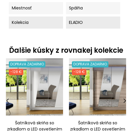
Miestnosť
Spálňa
Kolekcia
ELADIO
Ďalšie kúsky z rovnakej kolekcie
DOPRAVA ZADARMO
DOPRAVA ZADARMO
-128 €
-128 €
‹
›
Šatníková skriňa so
Šatníková skriňa so
zrkadlom a LED osvetlením
zrkadlom a LED osvetlením