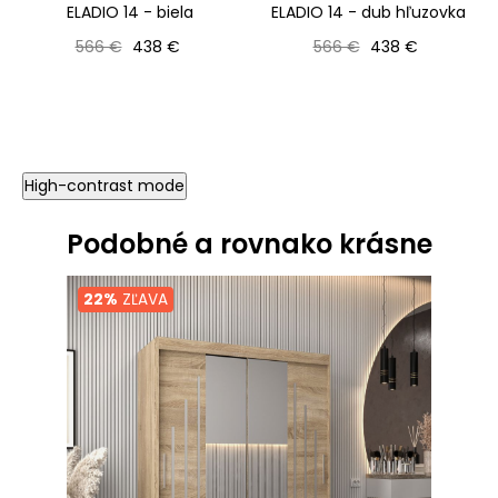
ELADIO 14 - biela
ELADIO 14 - dub hľuzovka
Bežná cena
Cena
Bežná cena
Cena
566 €
438 €
566 €
438 €
High-contrast mode
Podobné a rovnako krásne
22%
ZĽAVA