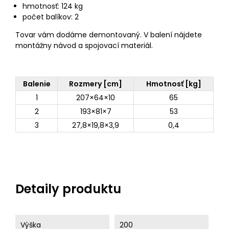
hmotnosť: 124 kg
počet balíkov: 2
Tovar vám dodáme demontovaný. V balení nájdete
montážny návod a spojovací materiál.
Balenie
Rozmery [cm]
Hmotnosť [kg]
1
207×64×10
65
2
193×81×7
53
3
27,8×19,8×3,9
0,4
Detaily produktu
Výška
200