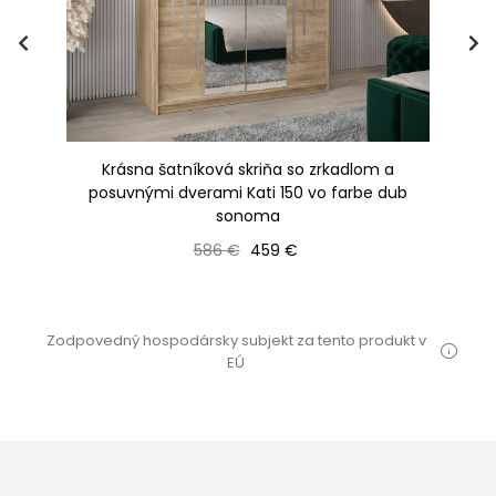
50
Krásna šatníková skriňa so zrkadlom a
Ša
posuvnými dverami Kati 150 vo farbe dub
sonoma
Bežná cena
Cena
586 €
459 €
Zodpovedný hospodársky subjekt za tento produkt v
EÚ