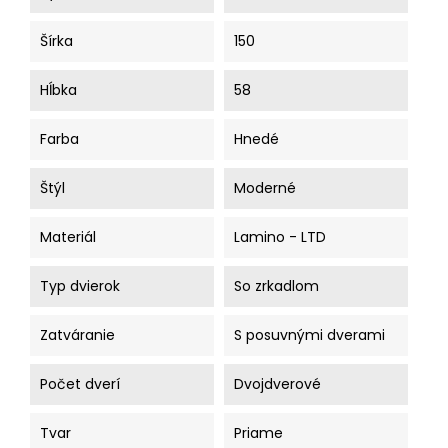
Šírka
150
Hĺbka
58
Farba
Hnedé
Štýl
Moderné
Materiál
Lamino - LTD
Typ dvierok
So zrkadlom
Zatváranie
S posuvnými dverami
Počet dverí
Dvojdverové
Tvar
Priame