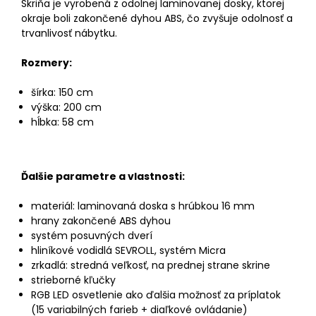
Skriňa je vyrobená z odolnej laminovanej dosky, ktorej
okraje boli zakončené dyhou ABS, čo zvyšuje odolnosť a
trvanlivosť nábytku.
Rozmery:
šírka: 150 cm
výška: 200 cm
hĺbka: 58 cm
Ďalšie parametre a vlastnosti:
materiál: laminovaná doska s hrúbkou 16 mm
hrany zakončené ABS dyhou
systém posuvných dverí
hliníkové vodidlá SEVROLL, systém Micra
zrkadlá: stredná veľkosť, na prednej strane skrine
strieborné kľučky
RGB LED osvetlenie ako ďalšia možnosť za príplatok
(15 variabilných farieb + diaľkové ovládanie)