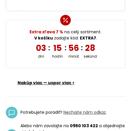
Extra zľava 7 %
na celý sortiment.
V košíku
zadajte kód:
EXTRA7
.
03
15
56
27
:
:
:
dní
hodín
minút
sekúnd
Nakúp viac — uspor viac >
Potrebujete poradiť?
Nechajte nám odkaz
.
Alebo nám zavolajte na
0950 103 422
a objednajte