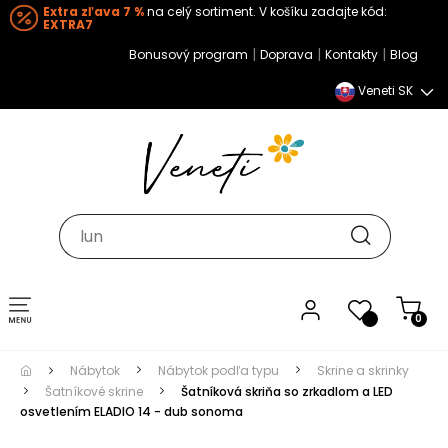
Extra zľava 7 %
na celý sortiment. V košíku zadajte kód:
EXTRA7
|
|
|
Bonusový program
Doprava
Kontakty
Blog
Veneti SK
Toggle navigation
0
Nábytok
Nábytok podľa typu
Skrine a skrinky
Šatníkové skrine
Šatníková skriňa so zrkadlom a LED
osvetlením ELADIO 14 - dub sonoma