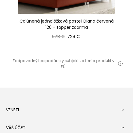
ená
Čalúnená jednolôžková posteľ Diana červená
Je
120 + topper zdarma
Bežná cena
Cena
978 €
729 €
Zodpovedný hospodársky subjekt za tento produkt v
EÚ
VENETI

VÁŠ ÚČET
