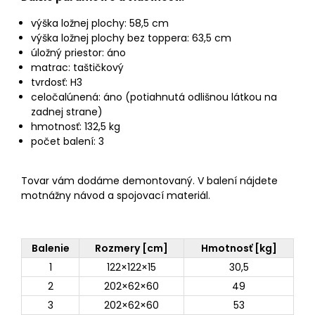
výška ložnej plochy: 58,5 cm
výška ložnej plochy bez toppera: 63,5 cm
úložný priestor: áno
matrac: taštičkový
tvrdosť: H3
celočalúnená: áno (potiahnutá odlišnou látkou na
zadnej strane)
hmotnosť: 132,5 kg
počet balení: 3
Tovar vám dodáme demontovaný. V balení nájdete
motnážny návod a spojovací materiál.
Balenie
Rozmery [cm]
Hmotnosť [kg]
1
122×122×15
30,5
2
202×62×60
49
3
202×62×60
53