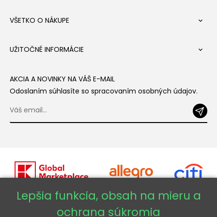
VŠETKO O NÁKUPE

UŽITOČNÉ INFORMÁCIE

AKCIA A NOVINKY NA VÁŠ E-MAIL
Odoslaním súhlasíte so spracovaním osobných údajov.
Lepšia funkcia, obsah na mieru a
ochrana súkromia
Copyright © 2026 - Veneti™