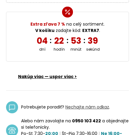
Extra zľava 7 %
na celý sortiment.
V košíku
zadajte kód:
EXTRA7
.
04
22
53
38
:
:
:
dní
hodín
minút
sekúnd
Nakúp viac — uspor viac >
Potrebujete poradiť?
Nechajte nám odkaz
.
Alebo nám zavolajte na
0950 103 422
a objednajte
si telefonicky.
Po-St 7:30-
20:00
|
Št–Pia 7:30-16:00
|
Ne 16:00-