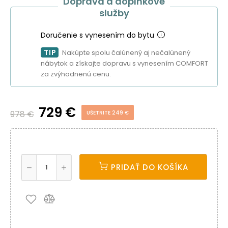
Doprava a doplnkové
služby
Doručenie s vynesením do bytu
TIP
Nakúpte spolu čalúnený aj nečalúnený
nábytok a získajte dopravu s vynesením COMFORT
za zvýhodnenú cenu.
729 €
978 €
UŠETRITE 249 €
PRIDAŤ DO KOŠÍKA