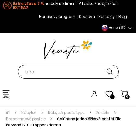
Extra zľava 7 %
na celý sortiment. V košíku zadajte kód:
EXTRA7
|
|
|
Bonusový program
Doprava
Kontakty
Blog
Veneti SK
Toggle navigation
0
Nábytok
Nábytok podľa typu
Postele
Boxspringové postele
Čalúnená jednolôžková posteľ Ella
červená 120 + Topper zdarma