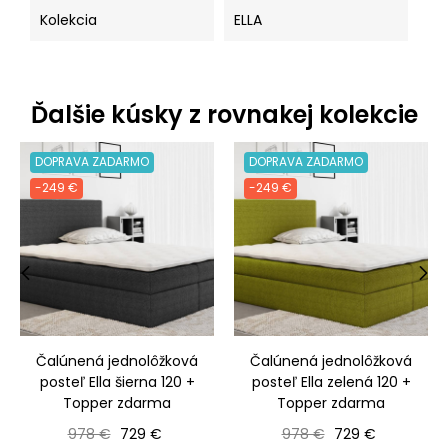
Kolekcia
ELLA
Ďalšie kúsky z rovnakej kolekcie
DOPRAVA ZADARMO
DOPRAVA ZADARMO
-249 €
-249 €
‹
›
Čalúnená jednolôžková
Čalúnená jednolôžková
posteľ Ella šierna 120 +
posteľ Ella zelená 120 +
Topper zdarma
Topper zdarma
Bežná cena
Cena
Bežná cena
Cena
978 €
729 €
978 €
729 €