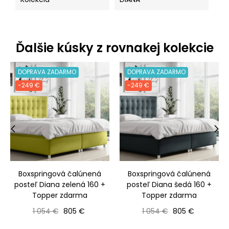
Ďalšie kúsky z rovnakej kolekcie
DOPRAVA ZADARMO
DOPRAVA ZADARMO
-249 €
-249 €
‹
›
Boxspringová čalúnená
Boxspringová čalúnená
posteľ Diana zelená 160 +
posteľ Diana šedá 160 +
Topper zdarma
Topper zdarma
Bežná cena
Cena
Bežná cena
Cena
1 054 €
805 €
1 054 €
805 €