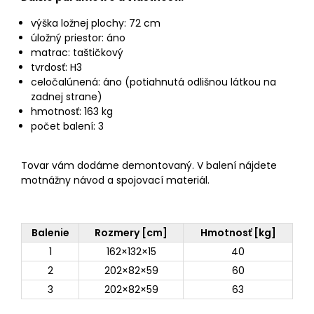
výška ložnej plochy: 72 cm
úložný priestor: áno
matrac: taštičkový
tvrdosť: H3
celočalúnená: áno (potiahnutá odlišnou látkou na
zadnej strane)
hmotnosť: 163 kg
počet balení: 3
Tovar vám dodáme demontovaný. V balení nájdete
motnážny návod a spojovací materiál.
Balenie
Rozmery [cm]
Hmotnosť [kg]
1
162×132×15
40
2
202×82×59
60
3
202×82×59
63