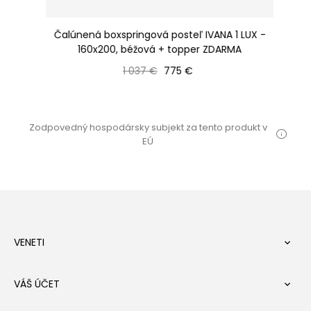
 +
Čalúnená boxspringová posteľ IVANA 1 LUX -
160x200, béžová + topper ZDARMA
Bežná cena
Cena
1 037 €
775 €
Zodpovedný hospodársky subjekt za tento produkt v
EÚ
VENETI

VÁŠ ÚČET
