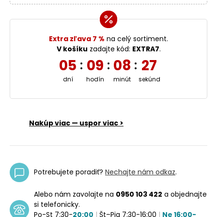
Extra zľava 7 %
na celý sortiment.
V košíku
zadajte kód:
EXTRA7
.
05
09
08
27
:
:
:
dní
hodín
minút
sekúnd
Nakúp viac — uspor viac >
Potrebujete poradiť?
Nechajte nám odkaz
.
Alebo nám zavolajte na
0950 103 422
a objednajte
si telefonicky.
Po-St 7:30-
20:00
|
Št–Pia 7:30-16:00
|
Ne 16:00-