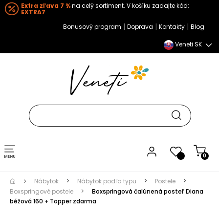
Extra zľava 7 %
na celý sortiment. V košíku zadajte kód:
EXTRA7
|
|
|
Bonusový program
Doprava
Kontakty
Blog
Veneti SK
Toggle navigation
0
Nábytok
Nábytok podľa typu
Postele
Boxspringové postele
Boxspringová čalúnená posteľ Diana
béžová 160 + Topper zdarma