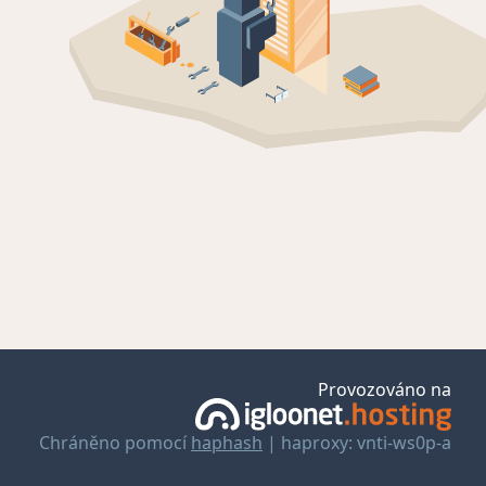
Provozováno na
Chráněno pomocí
haphash
| haproxy: vnti-ws0p-a