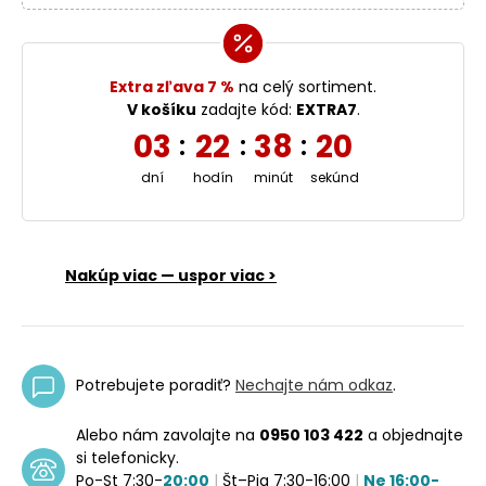
Extra zľava 7 %
na celý sortiment.
V košíku
zadajte kód:
EXTRA7
.
03
22
38
19
:
:
:
dní
hodín
minút
sekúnd
Nakúp viac — uspor viac >
Potrebujete poradiť?
Nechajte nám odkaz
.
Alebo nám zavolajte na
0950 103 422
a objednajte
si telefonicky.
Po-St 7:30-
20:00
|
Št–Pia 7:30-16:00
|
Ne 16:00-