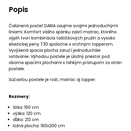
Popis
Čalúnená posteľ DARIA zaujme svojimi jednoduchými
líniami. Komfort vášho spánku zaistí matrac, ktorého
výplň tvorí kombinácia taštičkových pružín a vysoko
elastickej peny T30 spoločne s vrchným topperom.
Vyvýšená spacia plocha zaručí jednoduchšie
vstávanie. Výhodou postele je úložný priestor pod
oboma spacími plochami s ľahkým prístupom zo strán
postele.
Súčasťou postele je rošt, matrac aj topper.
Rozmery:
šírka: 160 cm
výška: 120 cm
dĺžka: 213 cm
ložná plocha: 160x200 cm