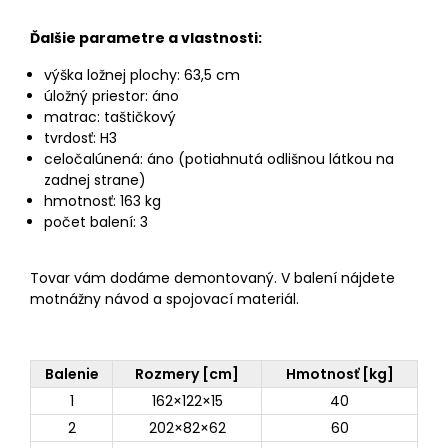
Ďalšie parametre a vlastnosti:
výška ložnej plochy: 63,5 cm
úložný priestor: áno
matrac: taštičkový
tvrdosť: H3
celočalúnená: áno (potiahnutá odlišnou látkou na
zadnej strane)
hmotnosť: 163 kg
počet balení: 3
Tovar vám dodáme demontovaný. V balení nájdete
motnážny návod a spojovací materiál.
Balenie
Rozmery [cm]
Hmotnosť [kg]
1
162×122×15
40
2
202×82×62
60