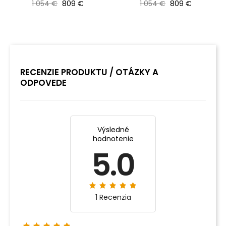
Bežná cena
Cena
Bežná cena
Cena
1 054 €
809 €
1 054 €
809 €
RECENZIE PRODUKTU / OTÁZKY A
ODPOVEDE
Výsledné
hodnotenie
5.0
1 Recenzia