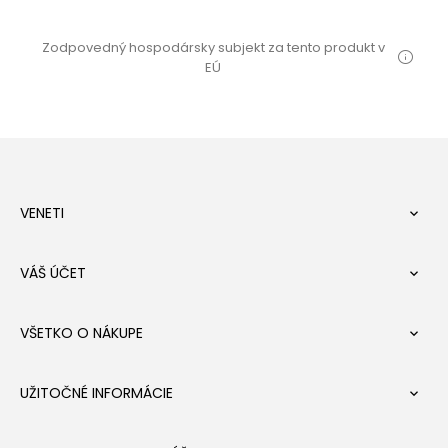
Zodpovedný hospodársky subjekt za tento produkt v
EÚ
VENETI

VÁŠ ÚČET

VŠETKO O NÁKUPE

UŽITOČNÉ INFORMÁCIE
