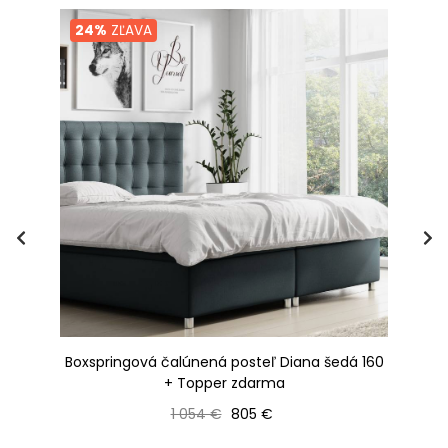
24%
ZĽAVA
Boxspringová čalúnená posteľ Diana šedá 160
+ Topper zdarma
Bežná cena
Cena
1 054 €
805 €