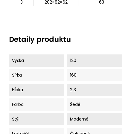
3
202×82×62
63
Detaily produktu
Výška
120
Šírka
160
Hĺbka
213
Farba
Šedé
Štýl
Moderné
Materiál
Čalúnené