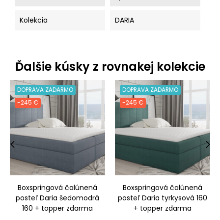
Kolekcia
DARIA
Ďalšie kúsky z rovnakej kolekcie
DOPRAVA ZADARMO
DOPRAVA ZADARMO
-245 €
-245 €
‹
›
Boxspringová čalúnená
Boxspringová čalúnená
posteľ Daria šedomodrá
posteľ Daria tyrkysová 160
160 + topper zdarma
+ topper zdarma