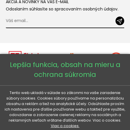
AKCIA A NOVINKY NA VÁŠ E-MAIL
Odoslaním súhlasíte so spracovaním osobných údajov.
Lepšia funkcia, obsah na mieru a
ochrana súkromia
Copyright © 2026 - Veneti™
Tento web ukladá v súlade so zákonmi na vaše zariadenie
súbory cookies. Cookies súbory používame na personalizáciu
Veneti SK
obsahu a reklám a tiež na analytické účely. Odsúhlaste prosím
ich nastavenia pre ďalšie používanie webu a taktiež pre využitie,
Veneti CZ
odovzdanie a zobrazenie cielenej reklamy na sociálnych a
reklamných sieťach vrátane ďalších webov. Viac o cookies.
Viac o cookies.
Veneti DE