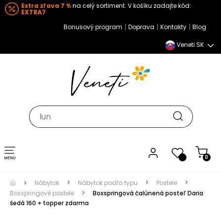
Extra zľava 7 %
na celý sortiment. V košíku zadajte kód:
EXTRA7
|
|
|
Bonusový program
Doprava
Kontakty
Blog
Veneti SK
Toggle navigation
0
Nábytok
Nábytok podľa typu
Postele
Boxspringové postele
Boxspringová čalúnená posteľ Daria
šedá 160 + topper zdarma