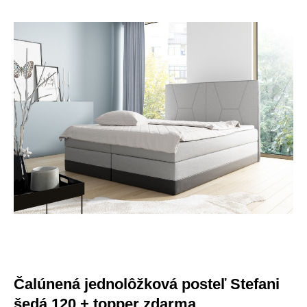
DOPRAVA ZADARMO
-245 €
Lepšia funkcia, obsah na mieru a
ochrana súkromia
Tento web ukladá v súlade so zákonmi na vaše zariadenie
súbory cookies. Cookies súbory používame na personalizáciu
obsahu a reklám a tiež na analytické účely. Odsúhlaste prosím
ich nastavenia pre ďalšie používanie webu a taktiež pre využitie,
odovzdanie a zobrazenie cielenej reklamy na sociálnych a
reklamných sieťach vrátane ďalších webov. Viac o cookies.
Viac o cookies.
Prijať všetky súbory cookie
Odmítnout vše
|
Nastavenia súborov cookie