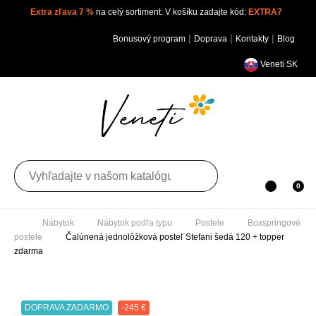
Extra zľava 7 %
na celý sortiment. V košíku zadajte kód:
EXTRA7
|
|
|
Bonusový program
Doprava
Kontakty
Blog
Veneti SK
Toggle navigation
0
Nábytok
Nábytok podľa typu
Postele
Boxspringové postele
Čalúnená jednolôžková posteľ Stefani
šedá 120 + topper zdarma