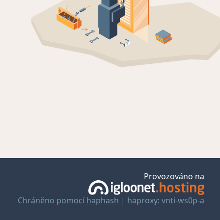
Provozováno na
Chráněno pomocí
haphash
| haproxy: vnti-ws0p-a