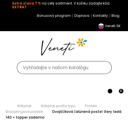
Extra zľava 7 %
na celý sortiment. V košíku zadajte kód:
EXTRA7
|
|
|
Bonusový program
Doprava
Kontakty
Blog
Veneti SK
Toggle navigation
0
Nábytok
Nábytok podľa typu
Postele
Boxspringové postele
Dvojlôžková čalúnená posteľ Gery
šedá 140 + topper zadarmo