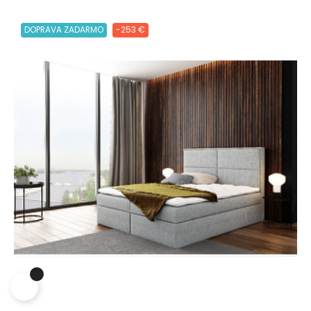
DOPRAVA ZADARMO
-253 €
Lepšia funkcia, obsah na mieru a
ochrana súkromia
Tento web ukladá v súlade so zákonmi na vaše zariadenie
súbory cookies. Cookies súbory používame na personalizáciu
obsahu a reklám a tiež na analytické účely. Odsúhlaste prosím
ich nastavenia pre ďalšie používanie webu a taktiež pre využitie,
odovzdanie a zobrazenie cielenej reklamy na sociálnych a
reklamných sieťach vrátane ďalších webov. Viac o cookies.
Viac o cookies.
Prijať všetky súbory cookie
Odmítnout vše
|
Nastavenia súborov cookie