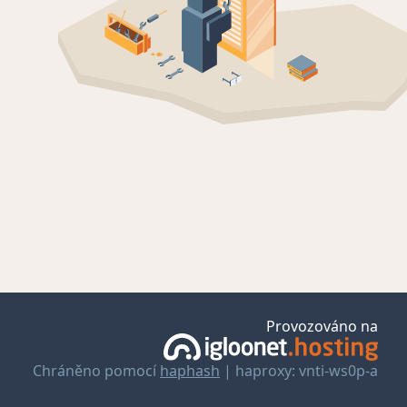
Provozováno na
Chráněno pomocí
haphash
| haproxy: vnti-ws0p-a